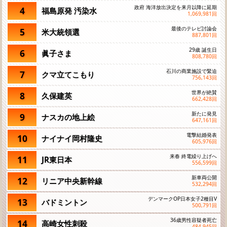
政府 海洋放出決定を来月以降に延期
4
福島原発 汚染水
1,069,981
回
最後のテレビ討論会
5
米大統領選
887,801
回
29歳 誕生日
6
眞子さま
808,780
回
石川の商業施設で緊迫
7
クマ立てこもり
756,143
回
世界が絶賛
8
久保建英
662,428
回
新たに発見
9
ナスカの地上絵
647,161
回
電撃結婚発表
10
ナイナイ岡村隆史
605,976
回
来春 終電繰り上げへ
11
JR東日本
556,599
回
新車両公開
12
リニア中央新幹線
532,294
回
デンマークOP日本女子2種目V
13
バドミントン
500,791
回
36歳男性容疑者死亡
14
高崎女性刺殺
484,945
回