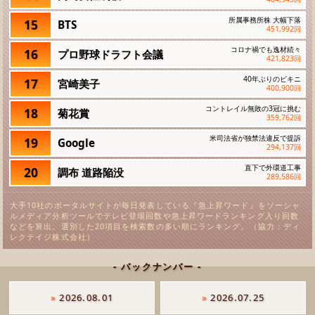
所属事務所株 大幅下落
15
BTS
451,992
回
コロナ禍でも逸材続々
16
プロ野球ドラフト会議
421,823
回
40年ぶりのビキニ
17
宮崎美子
400,900
回
コントレイル無敗の3冠に挑む
18
菊花賞
359,762
回
米司法省が独禁法違反で提訴
19
Google
294,137
回
直下で外環道工事
20
調布 道路陥没
289,586
回
大手10社のポータルサイトが毎日発表している『急上昇ワード』をソーシャ
ルメディア分析ツールでテレビ登場回数や急上昇ワードランキング入り回数
などを算出。選別した20項目を検索数の多い順にランキング。（協力：ディ
レクテイジ株式会社）
- バックナンバー -
»
2026.08.01
»
2026.07.25