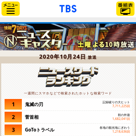
「TBSテレビ」トップペー
サイドメニュー
2020年10月24日
放送
一週間にスマホなどで検索されたホットな検索ワード
記録破りの大ヒット
1
鬼滅の刃
7,711,225
回
初の外遊
2
菅首相
1,682,041
回
各地の観光地にぎわう
3
GoToトラベル
1,218,636
回