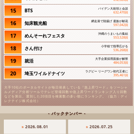
バイデン大統領と会談
15
BTS
632,470
回
網走港で陸揚げ 遺族が献花
16
知床観光船
597,042
回
沖縄のうまいもの集結
17
めんそーれフェスタ
553,528
回
小学校で指導広がる
18
さん付け
536,268
回
大手企業採用面接が解禁
19
就活
484,053
回
ラグビー リーグワン初代王者に
20
埼玉ワイルドナイツ
395,461
回
大手10社のポータルサイトが毎日発表している『急上昇ワード』をソーシャ
ルメディア分析ツールでテレビ登場回数や急上昇ワードランキング入り回数
などを算出。選別した20項目を検索数の多い順にランキング。（協力：ディ
レクテイジ株式会社）
- バックナンバー -
»
2026.08.01
»
2026.07.25