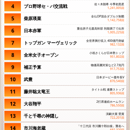
佐々木朗希 今季初黒星
4
プロ野球セ・パ交流戦
1,241,005
回
全仏OP混合ダブルス制覇
5
柴原瑛菜
1,142,758
回
重信房子元最高幹部 刑期満了で出所
6
日本赤軍
1,005,225
回
全世界興行収入 400億円突破
7
トップガン マーヴェリック
982,132
回
小祝さくらが日本勢トップ
8
全米女子オープン
951,802
回
物価高騰対策など2.7兆円
9
補正予算
917,753
回
日本ダービー最年長V
10
武豊
870,540
回
タイトル戦 連勝ストップ
11
藤井聡太竜王
805,936
回
2打席連続ホームラン
12
大谷翔平
786,550
回
演劇大賞 受賞
13
千と千尋の神隠し
722,201
回
「十三代目 市川團十郎白猿」襲名へ
14
市川海老蔵
692,320
回