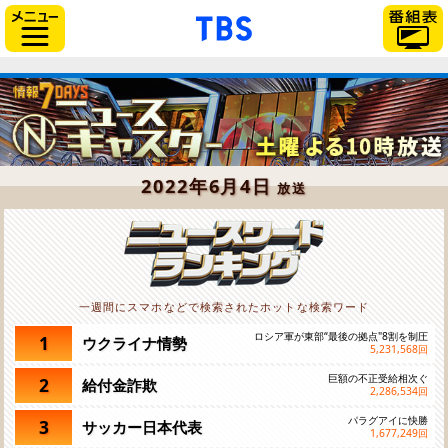
「TBSテレビ」トップペー
サイドメニュー
2022年6月4日
放送
一週間にスマホなどで検索されたホットな検索ワード
ロシア軍が東部“最後の拠点"8割を制圧
1
ウクライナ情勢
5,231,568
回
巨額の不正受給相次ぐ
2
給付金詐欺
2,286,534
回
パラグアイに快勝
3
サッカー日本代表
1,677,249
回