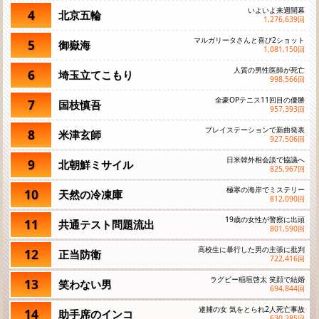
いよいよ来週開幕
4
北京五輪
1,276,639
回
マルガリータさんと喜び2ショット
5
御嶽海
1,081,150
回
人質の男性医師が死亡
6
埼玉立てこもり
998,566
回
全豪OPテニス11回目の優勝
7
国枝慎吾
957,393
回
プレイステーションで新曲発表
8
米津玄師
927,506
回
日米韓外相会談で協議へ
9
北朝鮮ミサイル
825,967
回
極寒の海岸でミステリー
10
天然の冷凍庫
812,090
回
19歳の女性が警察に出頭
11
共通テスト問題流出
801,590
回
高校生に暴行した男の主張に批判
12
正当防衛
722,416
回
ラグビー稲垣啓太 笑顔で結婚
13
笑わない男
694,844
回
逮捕の女 気をとられ2人死亡事故
14
助手席のインコ
630,285
回