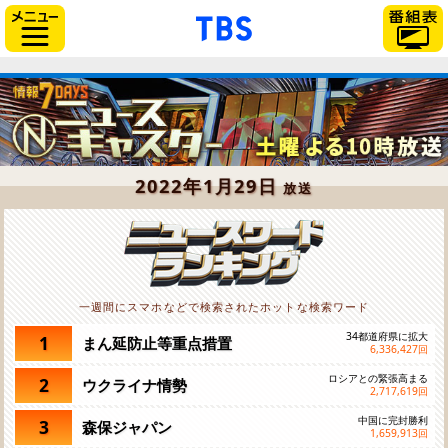
「TBSテレビ」トップペー
サイドメニュー
2022年1月29日
放送
一週間にスマホなどで検索されたホットな検索ワード
34都道府県に拡大
1
まん延防止等重点措置
6,336,427
回
ロシアとの緊張高まる
2
ウクライナ情勢
2,717,619
回
中国に完封勝利
3
森保ジャパン
1,659,913
回