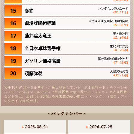
パンダもお祝いムード
15
春節
601,111
回
首位返り咲き興収93億円突破
16
劇場版呪術廻戦
551,087
回
王将戦連勝
17
藤井聡太竜王
527,946
回
世紀の妹対決
18
全日本卓球選手権
507,706
回
国が異例の補助金投入
19
ガソリン価格高騰
471,159
回
大型契約発表
20
須藤弥勒
439,715
回
大手10社のポータルサイトが毎日発表している『急上昇ワード』をソーシャ
ルメディア分析ツールでテレビ登場回数や急上昇ワードランキング入り回数
などを算出。選別した20項目を検索数の多い順にランキング。（協力：ディ
レクテイジ株式会社）
- バックナンバー -
»
2026.08.01
»
2026.07.25