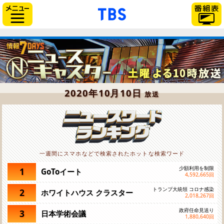
「TBSテレビ」トップペー
サイドメニュー
2020年10月10日
放送
一週間にスマホなどで検索されたホットな検索ワード
少額利用を制限
1
GoToイート
4,592,665
回
トランプ大統領 コロナ感染
2
ホワイトハウス クラスター
2,018,267
回
政府任命見送り
3
日本学術会議
1,880,640
回