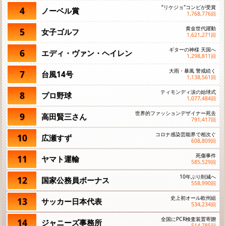
“リケジョ"コンビが受賞
4
ノーベル賞
1,768,776
回
黄金世代躍動
5
女子ゴルフ
1,621,271
回
ギターの神様 天国へ
6
エディ・ヴァン・ヘイレン
1,298,811
回
大雨・暴風 警戒続く
7
台風14号
1,138,561
回
ティモンディ涙の始球式
8
プロ野球
1,077,484
回
世界的ファッションデザイナー死去
9
高田賢三さん
791,417
回
コロナ感染芸能界で相次ぐ
10
広瀬すず
608,809
回
死傷事件
11
ヤマト運輸
585,529
回
10年ぶり削減へ
12
国家公務員ボーナス
558,990
回
史上初オール欧州組
13
サッカー日本代表
534,234
回
全国にPCR検査装置寄贈
14
ジャニーズ事務所
514,785
回