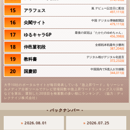
嵐 デビュー記念日に配信
15
アラフェス
497,111
回
中国 デジタル博物館開設
16
尖閣サイト
479,111
回
最後の栄冠は「たかたのゆめちゃん」
17
ゆるキャラGP
456,398
回
全棋戦本戦最年少勝利
18
仲邑菫初段
387,204
回
デジタル相がデジタル化提言
19
教科書
372,232
回
中国国内で6億人が大移動
20
国慶節
344,011
回
大手10社のポータルサイトが毎日発表している『急上昇ワード』をソーシャ
ルメディア分析ツールでテレビ登場回数や急上昇ワードランキング入り回数
などを算出。選別した20項目を検索数の多い順にランキング。（協力：ディ
レクテイジ株式会社）
- バックナンバー -
»
2026.08.01
»
2026.07.25