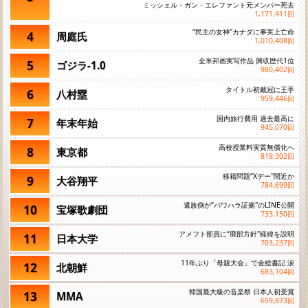
ミッシェル・ガン・エレファント元メンバー死去
1,171,411
回
“民主の女神"カナダに事実上亡命
4
周庭氏
1,010,408
回
全米邦画実写作品 興収歴代1位
5
ゴジラ-1.0
980,402
回
タイトル初戴冠に王手
6
八村塁
959,446
回
国内旅行費用 過去最高に
7
年末年始
945,070
回
高校授業料実質無償化へ
8
東京都
819,302
回
移籍問題“Xデー"間近か
9
大谷翔平
784,699
回
遺族側が“パワハラ証拠"のLINE公開
10
宝塚歌劇団
733,150
回
アメフト部員に“廃部方針"経緯を説明
11
日本大学
703,237
回
11年ぶり「母親大会」で金総書記 涙
12
北朝鮮
683,104
回
韓国最大級の音楽祭 日本人初受賞
13
MMA
659,873
回