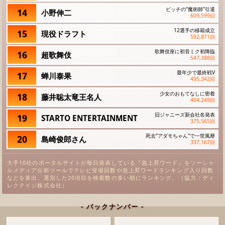
ピッチの“魔術師"引退
14
小野伸二
609,599
回
12選手の移籍成立
15
現役ドラフト
592,871
回
歌舞伎座に初音ミク初降臨
16
超歌舞伎
547,388
回
最年少で最終戦V
17
蝉川泰果
495,342
回
少女のおもてなしに密着
18
藤井聡太竜王名人
404,249
回
旧ジャニーズ新会社名発表
19
STARTO ENTERTAINMENT
375,565
回
死去“アダモちゃん"で一世風靡
20
島崎俊郎さん
337,167
回
大手10社のポータルサイトが毎日発表している『急上昇ワード』をソーシャ
ルメディア分析ツールでテレビ登場回数や急上昇ワードランキング入り回数
などを算出。選別した20項目を検索数の多い順にランキング。（協力：ディ
レクテイジ株式会社）
- バックナンバー -