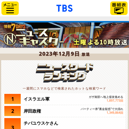
「TBSテレビ」トップペー
サイドメニュー
2023年12月9日
放送
一週間にスマホなどで検索されたホットな検索ワード
ガザ南部へ地上侵攻進める
1
イスラエル軍
1,897,773
回
パーティー券“裏金疑惑"で大揺れ
2
岸田政権
1,349,864
回
チバユウスケさん
3