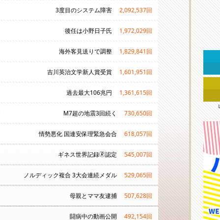
3度目のシステム障害
2,092,537
回
後任は小野日子氏
1,972,029
回
海外客見送りで調整
1,829,841
回
吉川英治文学新人賞受賞
1,601,951
回
過去最大106兆円
1,361,615
回
M7超の地震3回続く
730,650
回
情勢悪化 国連安保理緊急会合
618,057
回
ギネス世界記録🄬認定
545,007
回
ノルディック複合 3大会連続メダル
529,065
回
母親とママ友逮捕
507,628
回
闘病中の動画公開
492,154
回