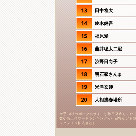
13
田中将大
14
鈴木健吾
15
福原愛
16
藤井聡太二冠
17
渋野日向子
18
明石家さんま
19
米津玄師
20
大相撲春場所
大手10社のポータルサイトが毎日発表してい
数や急上昇ワードランキング入り回数などを算
レクテイジ株式会社）