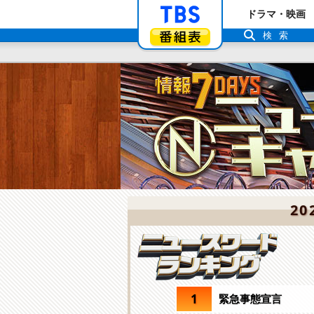
「TBSテレビ」ト
ドラマ・映画
番組表
検索
20
1
緊急事態宣言