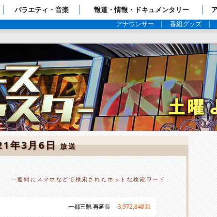
ップページ
バラエティ・音楽
報道・情報・ドキュメンタリー
アナウンサー
番組グッズ
21年3月6日
放送
一週間にスマホなどで検索されたホットな検索ワード
一都三県 再延長
3,972,848
回