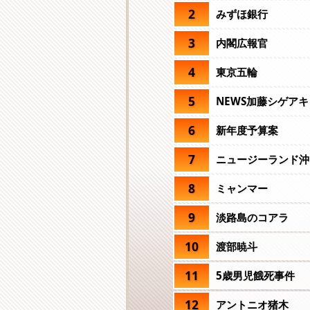
2
みずほ銀行
3
内閣広報官
4
東京五輪
5
NEWS加藤シゲアキ
6
新年度予算案
7
ニュージーランド沖
8
ミャンマー
9
淡路島のコアラ
10
渡部暁斗
11
5歳男児餓死事件
12
アントニオ猪木