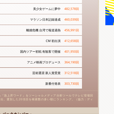
美少女ゲームに夢中
482,578
回
マラソン日本記録達成
460,039
回
離婚危機 台湾で報道過熱
456,991
回
CM 初出演
412,658
回
国内ツアー初戦 有観客で開催
401,950
回
アニメ映画プロデュース
364,190
回
芸術選奨 新人賞受賞
312,518
回
新番付発表
303,730
回
る『急上昇ワード』をソーシャルメディア分析ツールでテレビ登場回
出。選別した20項目を検索数の多い順にランキング。（協力：ディ
- バックナンバー -