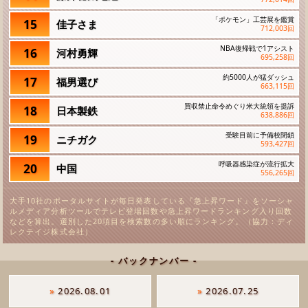
「ポケモン」工芸展を鑑賞
15
佳子さま
712,003
回
NBA復帰戦で1アシスト
16
河村勇輝
695,258
回
約5000人が猛ダッシュ
17
福男選び
663,115
回
買収禁止命令めぐり米大統領を提訴
18
日本製鉄
638,886
回
受験目前に予備校閉鎖
19
ニチガク
593,427
回
呼吸器感染症が流行拡大
20
中国
556,265
回
大手10社のポータルサイトが毎日発表している『急上昇ワード』をソーシャ
ルメディア分析ツールでテレビ登場回数や急上昇ワードランキング入り回数
などを算出。選別した20項目を検索数の多い順にランキング。（協力：ディ
レクテイジ株式会社）
- バックナンバー -
»
2026.08.01
»
2026.07.25