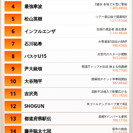
3連休 各地で大雪に警戒
4
最強寒波
1,485,880
回
ツアー新記録で開幕戦V
5
松山英樹
1,277,616
回
全国の感染者 過去最多
6
インフルエンザ
1,141,482
回
今季通算5回目のMVP
7
石川祐希
998,434
回
次世代のスターが躍動
8
バスケU15
953,245
回
警護庁トップが出頭 狭まる包囲網
9
尹大統領
918,776
回
開幕戦チケット争奪戦開始
10
大谷翔平
882,884
回
泥酔不法侵入で影響広がる
11
吉沢亮
851,742
回
米ゴールデングローブ賞で4冠
12
SHOGUN
830,023
回
箱根Vメンバーも参戦
13
都道府県駅伝
789,177
回
新年の抱負
14
藤井聡太七冠
772,014
回