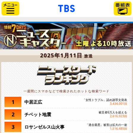
「TBSテレビ」トップペー
サイドメニュー
2025年1月11日
放送
一週間にスマホなどで検索されたホットな検索ワード
「女性トラブル」認め謝罪文発表
1
中居正広
3,434,001
回
被災者6万人を超える
2
チベット地震
2,616,923
回
「過去最悪」被害は拡大の一途
3
ロサンゼルス山火事
1,516,485
回