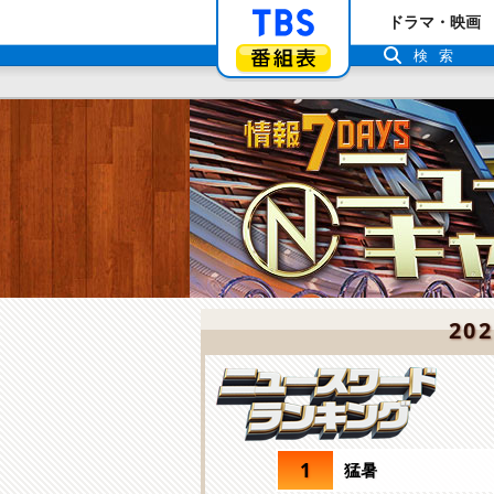
「TBSテレビ」ト
ドラマ・映画
番組表
検索
20
1
猛暑