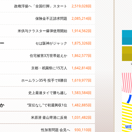
政権浮揚ヘ「全国行脚」スタート
2,519,028
回
保険金不正請求問題
2,085,214
回
米供与クラスター爆弾使用開始
1,914,562
回
ー
セは阪神がジャック
1,875,326
回
住宅被害3万世帯超えか
1,862,577
回
京都・祇園祭に15万人
1,642,814
回
ホームラン35号 投手で8勝目
1,619,977
回
史上最速タイで勝ち越し
1,583,584
回
か
“宣伝なし"で初週興収1位
1,482,885
回
米原潜 釜山寄港に反発
1,031,482
回
性加害問題 会見へ
930,110
回