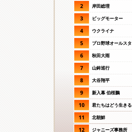
2
岸田総理
3
ビッグモーター
4
ウクライナ
5
プロ野球オールスタ
6
秋田大雨
7
山鉾巡行
8
大谷翔平
9
新入幕 伯桜鵬
10
君たちはどう生きる
11
北朝鮮
12
ジャニーズ事務所