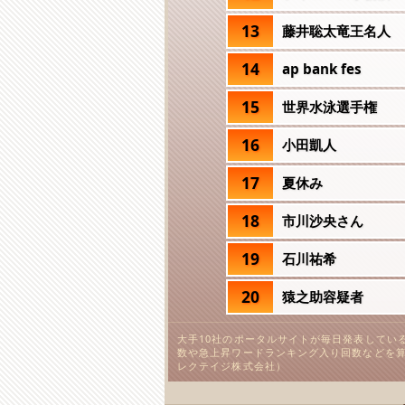
13
藤井聡太竜王名人
14
ap bank fes
15
世界水泳選手権
16
小田凱人
17
夏休み
18
市川沙央さん
19
石川祐希
20
猿之助容疑者
大手10社のポータルサイトが毎日発表してい
数や急上昇ワードランキング入り回数などを算
レクテイジ株式会社）