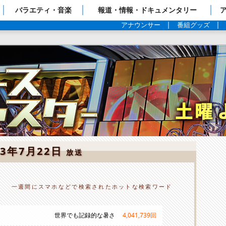
ップページ
バラエティ・音楽
報道・情報・ドキュメンタリー
アナウンサー
番組グッズ
23年7月22日
放送
一週間にスマホなどで検索されたホットな検索ワード
世界でも記録的な暑さ
4,041,739
回