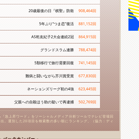
20歳最後の日『棋聖』防衛
908,464
回
5年ぶり“つま恋"復活
881,152
回
AS乾友紀子2大会連続2冠
864,915
回
グランドスラム連勝
788,474
回
5類移行で旅行需要回復
741,145
回
難病と闘いながら芥川賞受賞
677,830
回
ネーションズリーグ初の4強
623,445
回
父親への自殺ほう助の疑いで再逮捕
502,769
回
る『急上昇ワード』をソーシャルメディア分析ツールでテレビ登場回
出。選別した20項目を検索数の多い順にランキング。（協力：ディ
- バックナンバー -