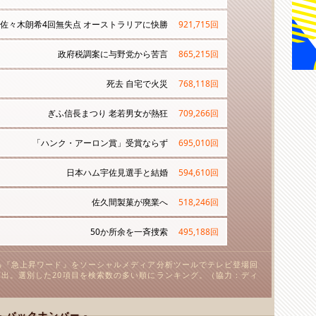
佐々木朗希4回無失点 オーストラリアに快勝
921,715
回
政府税調案に与野党から苦言
865,215
回
死去 自宅で火災
768,118
回
ぎふ信長まつり 老若男女が熱狂
709,266
回
「ハンク・アーロン賞」受賞ならず
695,010
回
日本ハム宇佐見選手と結婚
594,610
回
佐久間製菓が廃業へ
518,246
回
50か所余を一斉捜索
495,188
回
る『急上昇ワード』をソーシャルメディア分析ツールでテレビ登場回
出。選別した20項目を検索数の多い順にランキング。（協力：ディ
- バックナンバー -