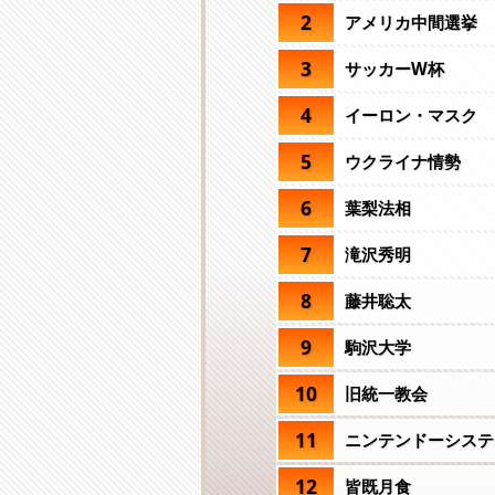
2
アメリカ中間選挙
3
サッカーW杯
4
イーロン・マスク
5
ウクライナ情勢
6
葉梨法相
7
滝沢秀明
8
藤井聡太
9
駒沢大学
10
旧統一教会
11
ニンテンドーシステ
12
皆既月食