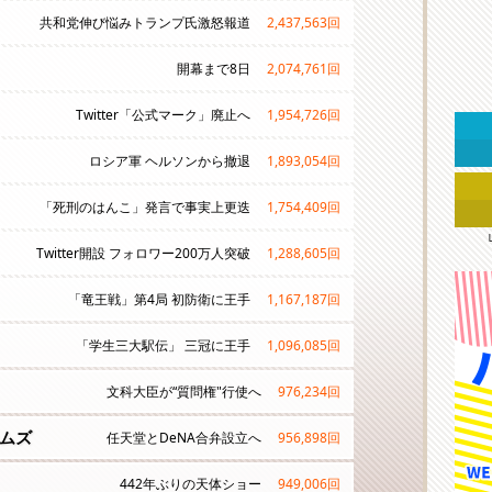
共和党伸び悩みトランプ氏激怒報道
2,437,563
回
開幕まで8日
2,074,761
回
Twitter「公式マーク」廃止へ
1,954,726
回
ロシア軍 ヘルソンから撤退
1,893,054
回
「死刑のはんこ」発言で事実上更迭
1,754,409
回
Twitter開設 フォロワー200万人突破
1,288,605
回
「竜王戦」第4局 初防衛に王手
1,167,187
回
「学生三大駅伝」 三冠に王手
1,096,085
回
文科大臣が“質問権"行使へ
976,234
回
ムズ
任天堂とDeNA合弁設立へ
956,898
回
442年ぶりの天体ショー
949,006
回