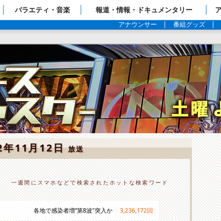
ップページ
バラエティ・音楽
報道・情報・ドキュメンタリー
アナウンサー
番組グッズ
22年11月12日
放送
一週間にスマホなどで検索されたホットな検索ワード
各地で感染者増“第8波"突入か
3,236,172
回