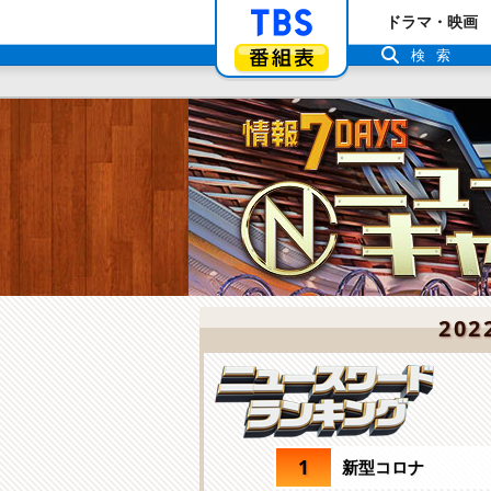
「TBSテレビ」ト
ドラマ・映画
番組表
検索
20
1
新型コロナ