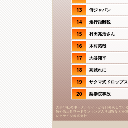
13
侍ジャパン
14
走行距離税
15
村田兆治さん
16
木村拓哉
17
大谷翔平
18
高城れに
19
サクマ式ドロップス
20
梨泰院事故
大手10社のポータルサイトが毎日発表してい
数や急上昇ワードランキング入り回数などを算
レクテイジ株式会社）