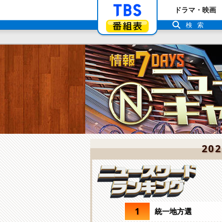
「TBSテレビ」ト
ドラマ・映画
番組表
検索
20
1
統一地方選