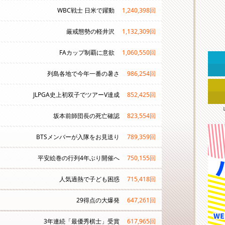
WBC戦士 日米で躍動
1,240,398
回
厳戒態勢の軽井沢
1,132,309
回
FAカップ制覇に意欲
1,060,550
回
列島各地で今年一番の暑さ
986,254
回
JLPGA史上初双子でツアーV達成
852,425
回
坂本前師団長の死亡確認
823,554
回
BTSメンバーが入隊をお見送り
789,359
回
平安絵巻の行列4年ぶり開催へ
750,155
回
人気過熱で子ども困惑
715,418
回
29得点の大爆発
647,261
回
3年連続「最優秀棋士」受賞
617,965
回