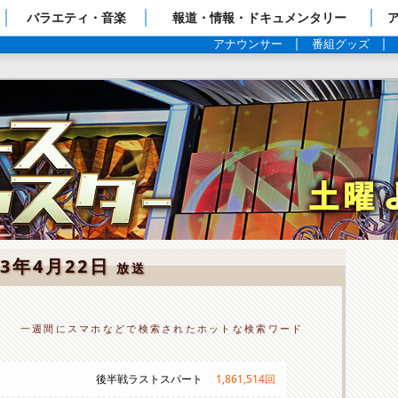
ップページ
バラエティ・音楽
報道・情報・ドキュメンタリー
アナウンサー
番組グッズ
23年4月22日
放送
一週間にスマホなどで検索されたホットな検索ワード
後半戦ラストスパート
1,861,514
回