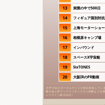
13
洞窟の中で500日
14
フィギュア国別対抗
15
上海モーターショー
16
相模原キャンプ場
17
インバウンド
18
スペースX宇宙船
19
SixTONES
20
大阪IRのPR動画
大手10社のポータルサイトが毎日発表してい
数や急上昇ワードランキング入り回数などを算
レクテイジ株式会社）