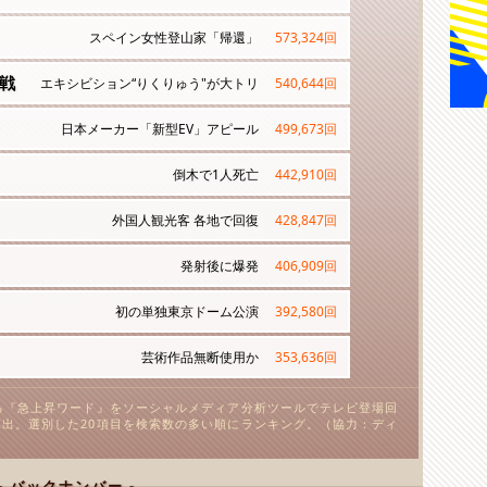
スペイン女性登山家「帰還」
573,324
回
戦
エキシビション“りくりゅう"が大トリ
540,644
回
日本メーカー「新型EV」アピール
499,673
回
倒木で1人死亡
442,910
回
外国人観光客 各地で回復
428,847
回
発射後に爆発
406,909
回
初の単独東京ドーム公演
392,580
回
芸術作品無断使用か
353,636
回
る『急上昇ワード』をソーシャルメディア分析ツールでテレビ登場回
出。選別した20項目を検索数の多い順にランキング。（協力：ディ
- バックナンバー -