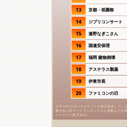
13
京都・祇園祭
14
ジブリコンサート
15
遠野なぎこさん
16
国連安保理
17
福岡 建物倒壊
18
アステラス製薬
19
伊東市長
20
ファミコンの日
大手10社のポータルサイトが毎日発表してい
数や急上昇ワードランキング入り回数などを算
レクテイジ株式会社）