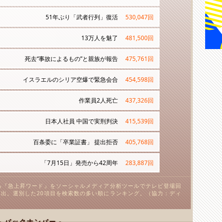
51年ぶり「武者行列」復活
530,047
回
13万人を魅了
481,500
回
死去“事故によるもの”と親族が報告
475,761
回
イスラエルのシリア空爆で緊急会合
454,598
回
作業員2人死亡
437,326
回
日本人社員 中国で実刑判決
415,539
回
百条委に「卒業証書」 提出拒否
405,768
回
「7月15日」発売から42周年
283,887
回
る『急上昇ワード』をソーシャルメディア分析ツールでテレビ登場回
出。選別した20項目を検索数の多い順にランキング。（協力：ディ
- バックナンバー -