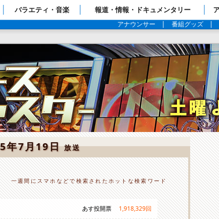
ップページ
バラエティ・音楽
報道・情報・ドキュメンタリー
アナウンサー
番組グッズ
25年7月19日
放送
一週間にスマホなどで検索されたホットな検索ワード
あす投開票
1,918,329
回