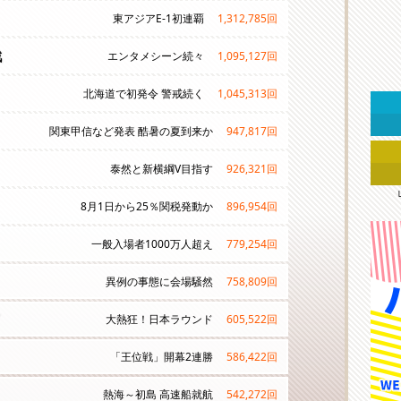
東アジアE-1初連覇
1,312,785
回
戦
エンタメシーン続々
1,095,127
回
北海道で初発令 警戒続く
1,045,313
回
関東甲信など発表 酷暑の夏到来か
947,817
回
泰然と新横綱V目指す
926,321
回
8月1日から25％関税発動か
896,954
回
一般入場者1000万人超え
779,254
回
異例の事態に会場騒然
758,809
回
大熱狂！日本ラウンド
605,522
回
「王位戦」開幕2連勝
586,422
回
熱海～初島 高速船就航
542,272
回