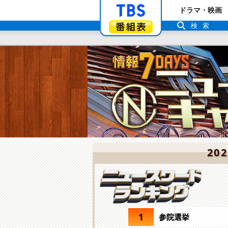
「TBSテレビ」ト
ドラマ・映画
番組表
検索
20
1
参院選挙