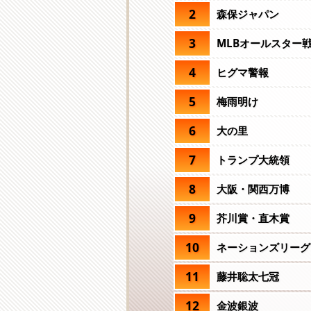
2
森保ジャパン
3
MLBオールスター
4
ヒグマ警報
5
梅雨明け
6
大の里
7
トランプ大統領
8
大阪・関西万博
9
芥川賞・直木賞
10
ネーションズリーグ
11
藤井聡太七冠
12
金波銀波