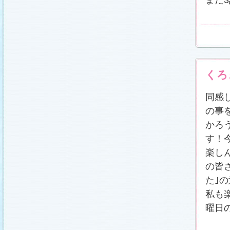
くろ
同感
の事
かろ
す！
楽し
の皆
た｣
私も
曜日の