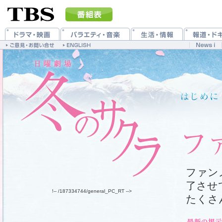
ファン
了させ
!-- /187334744/general_PC_RT -->
たくさ