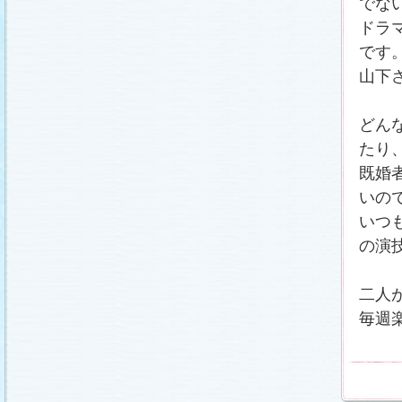
でな
載しました (2011.2.21)
あらすじ
、
スタッフ日記「冬のサクラ前線」
、
ギ
ドラ
ャラリー
、
山崎樹範の現場レポート「本日も異状
なし!?」
、
山形県の情報満載！「冬サク山形ナ
です
ビ」
を更新しました (2011.2.20)
山下
番宣情報
(2011.2.14)
『冬のサクラ』緊急ファンミーティング開催決
定！
(2011.2.13)
どん
あらすじ
、
スタッフ日記「冬のサクラ前線」
、
ギ
ャラリー
、
山崎樹範の現場レポート「本日も異状
たり
なし!?」
、
山形県の情報満載！「冬サク山形ナ
ビ」
を更新しました (2011.2.13)
既婚
番宣情報
(2011.2.10)
いの
あらすじ
、
ギャラリー
、
山崎樹範の現場レポート
「本日も異状なし!?」
、
山形県の情報満載！「冬
いつ
サク山形ナビ」
を更新しました (2011.2.6)
の演
あらすじ
、
ギャラリー
、
スタッフ日記「冬のサク
ラ前線」
、
山崎樹範の現場レポート「本日も異状
なし!?」
、
山形県の情報満載！「冬サク山形ナ
ビ」
を更新しました (2011.1.30)
二人
「啓翁桜」をプレゼントしちゃいます！
(2011.1.28)
毎週
あらすじ
、
ギャラリー
、
相関図
、
スタッフ日記
「冬のサクラ前線」
、
山崎樹範の現場レポート
「本日も異状なし!?」
、
山形県の情報満載！「冬
サク山形ナビ」
を更新しました (2011.1.23)
番宣情報
(2011.1.20)