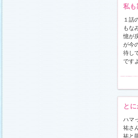
私も
１話
もな
憶が
が今
待し
です
とに
ハマ
祐さ
祐と