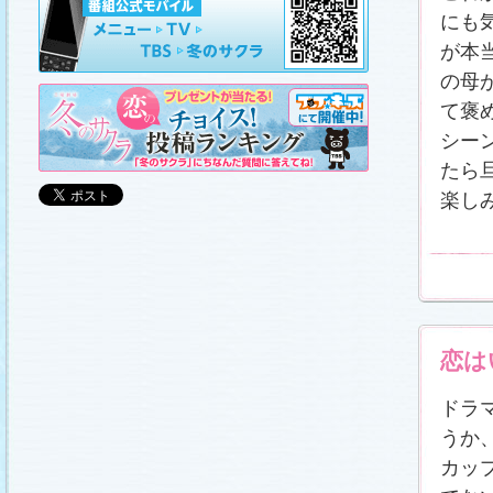
山崎樹範の現場レポート「本日も異状なし!?」
、
山形県の情報満載！「冬サク山形ナビ」
を更新し
にも
ました (2011.3.20)
が本
日曜劇場『冬のサクラ』DVD-BOXの発売が決定!!
(2011.3.18)
の母
番宣情報
(2011.3.17)
て褒
「冬のサクラ」が書籍化されます！
(2011.3.11)
シー
あらすじ
、
スタッフ日記「冬のサクラ前線」
、
ギ
ャラリー
、
山崎樹範の現場レポート「本日も異状
たら
なし!?」
、
山形県の情報満載！「冬サク山形ナ
ビ」
を更新しました (2011.3.6)
楽し
番宣情報
(2011.3.2)
番組のサウンドトラックが発売されます！
(2011.3.1)
あらすじ
、
スタッフ日記「冬のサクラ前線」
、
ギ
ャラリー
、
山崎樹範の現場レポート「本日も異状
なし!?」
、
山形県の情報満載！「冬サク山形ナ
ビ」
、
写真投稿コーナー「冬のキオク」
を更新し
ました。祐と萌奈美を熱演する草なぎさんと今井
さんが、“今”の気持ちを語ってくれました！
「スペ
恋は
シャルインタビュー」
更新！ (2011.2.27)
「冬のサクラ」オリジナルグッズの販売開始
(2011.2.25)
ドラ
番宣情報
(2011.2.25)
うか
クォン・サンウさんが友情出演されます！
(2011.2.23)
カッ
写真投稿コーナー「冬のキオク」
に投稿作品を掲