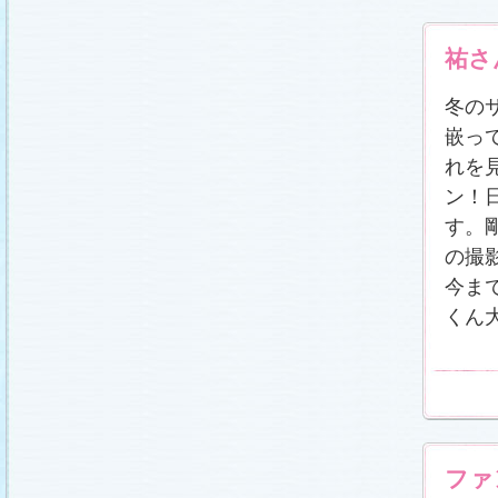
冬に咲く桜「啓翁桜」で一足早い春をお楽しみく
ださい♪
(2011.1.20)
江波杏子さん“毎日映画コンクール・田中絹代賞”受
祐さ
賞！
(2011.1.18)
「冬のサクラ」第1話再放送！
(2011.1.18)
冬の
あらすじ
、
スタッフ日記「冬のサクラ前線」
を更
新しました。
ギャラリー
、
山崎樹範の現場レポー
嵌っ
ト「本日も異状なし!?」
、
山形県の情報満載！
「冬サク山形ナビ」
公開しました (2011.1.16)
れを
主題歌『愛してるって言えなくたって』の「着う
た®」配信開始です！
(2011.1.16)
ン！
今井美樹さんのインタビュー
をアップしました
す。
(2011.1.14)
の撮
恋にまつわるエトセトラを語り合う
「恋愛カフェ
テリア」
がオープンしました！(2011.1.14)
今ま
番宣情報
(2011.1.14)
くん
スタッフ日記「冬のサクラ前線」
公開しました
(2011.1.12)
主題歌は山下達郎のニューシングルに決定！
(2011.1.11)
草彅剛さんのインタビュー
をアップしました
(2011.1.9)
『冬のサクラ』にチェ・ジウさんが友情出演しま
す！
(2011.1.9)
ファ
人物詳細
を追加しました (2011.1.8)