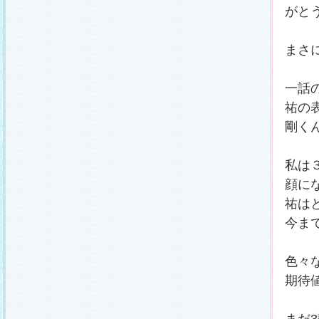
がと
まさ
一話
祐の
剛く
私は
顔に
祐は
今ま
色々
期待
まだ