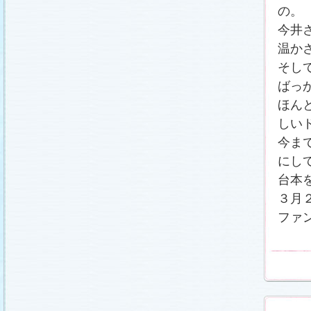
の。
今井
温か
そし
ばっ
ほん
しい
今ま
にし
台本
３月
ファ