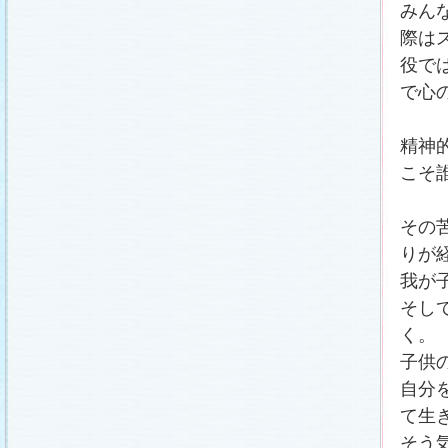
みん
際は
役で
で心
精神
こそ
その
りが
我が
そし
く。
子供
自分
て生
そう