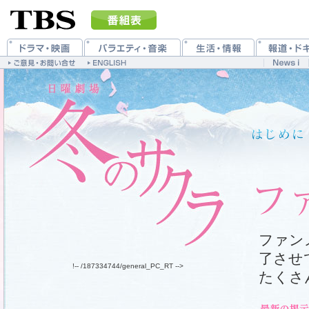
ファン
了させ
!-- /187334744/general_PC_RT -->
たくさ