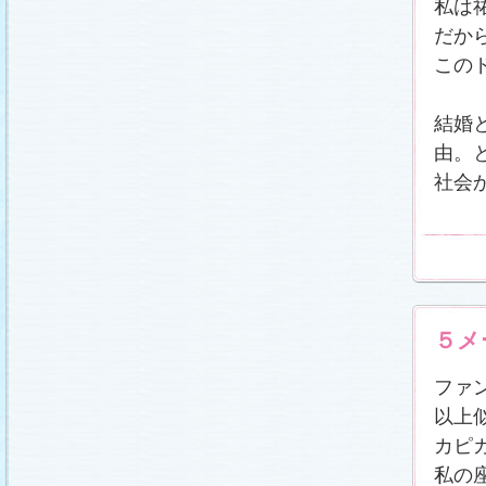
私は
だか
この
結婚
由。
社会
５メ
ファ
以上
カピ
私の