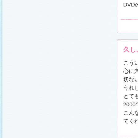
冬に咲く桜「啓翁桜」で一足早い春をお楽しみく
DV
ださい♪
(2011.1.20)
江波杏子さん“毎日映画コンクール・田中絹代賞”受
賞！
(2011.1.18)
「冬のサクラ」第1話再放送！
(2011.1.18)
あらすじ
、
スタッフ日記「冬のサクラ前線」
を更
新しました。
ギャラリー
、
山崎樹範の現場レポー
ト「本日も異状なし!?」
、
山形県の情報満載！
「冬サク山形ナビ」
公開しました (2011.1.16)
久し
主題歌『愛してるって言えなくたって』の「着う
た®」配信開始です！
(2011.1.16)
今井美樹さんのインタビュー
をアップしました
こう
(2011.1.14)
心に
恋にまつわるエトセトラを語り合う
「恋愛カフェ
テリア」
がオープンしました！(2011.1.14)
切な
番宣情報
(2011.1.14)
うれ
スタッフ日記「冬のサクラ前線」
公開しました
(2011.1.12)
とて
主題歌は山下達郎のニューシングルに決定！
(2011.1.11)
20
草彅剛さんのインタビュー
をアップしました
こん
(2011.1.9)
てく
『冬のサクラ』にチェ・ジウさんが友情出演しま
す！
(2011.1.9)
人物詳細
を追加しました (2011.1.8)