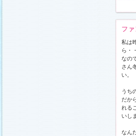
載しました (2011.2.21)
あらすじ
、
スタッフ日記「冬のサクラ前線」
、
ギ
ャラリー
、
山崎樹範の現場レポート「本日も異状
なし!?」
、
山形県の情報満載！「冬サク山形ナ
ビ」
を更新しました (2011.2.20)
番宣情報
(2011.2.14)
ファ
『冬のサクラ』緊急ファンミーティング開催決
定！
(2011.2.13)
私は
あらすじ
、
スタッフ日記「冬のサクラ前線」
、
ギ
ャラリー
、
山崎樹範の現場レポート「本日も異状
ら・
なし!?」
、
山形県の情報満載！「冬サク山形ナ
ビ」
を更新しました (2011.2.13)
なの
番宣情報
(2011.2.10)
さん
あらすじ
、
ギャラリー
、
山崎樹範の現場レポート
「本日も異状なし!?」
、
山形県の情報満載！「冬
い。
サク山形ナビ」
を更新しました (2011.2.6)
あらすじ
、
ギャラリー
、
スタッフ日記「冬のサク
ラ前線」
、
山崎樹範の現場レポート「本日も異状
うち
なし!?」
、
山形県の情報満載！「冬サク山形ナ
ビ」
を更新しました (2011.1.30)
だか
「啓翁桜」をプレゼントしちゃいます！
(2011.1.28)
れる
あらすじ
、
ギャラリー
、
相関図
、
スタッフ日記
いし
「冬のサクラ前線」
、
山崎樹範の現場レポート
「本日も異状なし!?」
、
山形県の情報満載！「冬
サク山形ナビ」
を更新しました (2011.1.23)
なん
番宣情報
(2011.1.20)