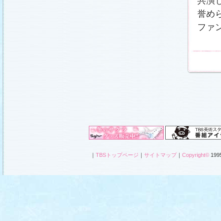
共演
誉め
ファ
｜
TBSトップページ
｜
サイトマップ
｜
Copyright
©
1995