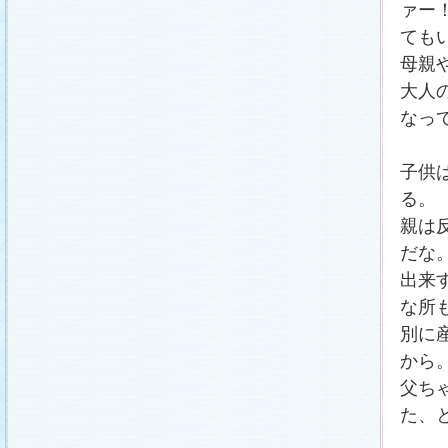
ァー
ても
母親
大人
なっ
子供
る。
親は
だな
出来
な所
別に
から
父ち
た、