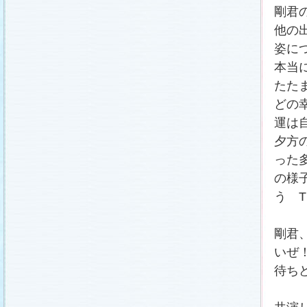
剛君
他の
姿に
本当
たた
どの
運は
夕方
った
の様
う 
剛君
いぜ
待ち