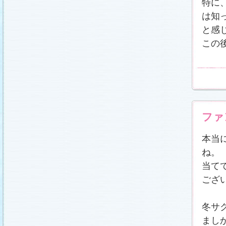
特に
は知
と感
この
ファ
本当
ね。
当て
ござ
冬サ
まし