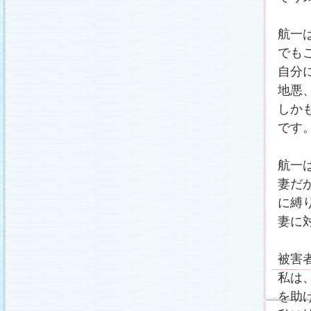
航一
でも
自分
地悪
しか
です
航一
妻だ
に縛
妻に
被害
私は
を助