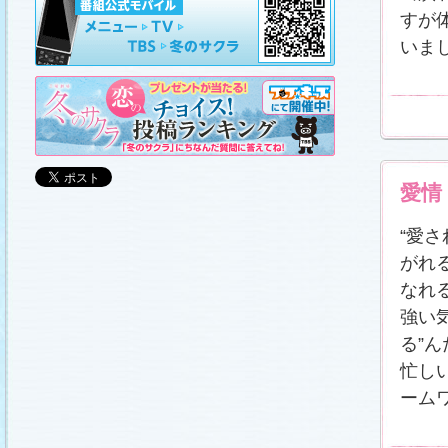
山崎樹範の現場レポート「本日も異状なし!?」
、
山形県の情報満載！「冬サク山形ナビ」
を更新し
すが
ました (2011.3.20)
いま
日曜劇場『冬のサクラ』DVD-BOXの発売が決定!!
(2011.3.18)
番宣情報
(2011.3.17)
「冬のサクラ」が書籍化されます！
(2011.3.11)
あらすじ
、
スタッフ日記「冬のサクラ前線」
、
ギ
ャラリー
、
山崎樹範の現場レポート「本日も異状
なし!?」
、
山形県の情報満載！「冬サク山形ナ
ビ」
を更新しました (2011.3.6)
愛情
番宣情報
(2011.3.2)
番組のサウンドトラックが発売されます！
(2011.3.1)
“愛
あらすじ
、
スタッフ日記「冬のサクラ前線」
、
ギ
がれ
ャラリー
、
山崎樹範の現場レポート「本日も異状
なし!?」
、
山形県の情報満載！「冬サク山形ナ
なれ
ビ」
、
写真投稿コーナー「冬のキオク」
を更新し
ました。祐と萌奈美を熱演する草なぎさんと今井
さんが、“今”の気持ちを語ってくれました！
「スペ
強い
シャルインタビュー」
更新！ (2011.2.27)
る”
「冬のサクラ」オリジナルグッズの販売開始
(2011.2.25)
忙し
番宣情報
(2011.2.25)
ーム
クォン・サンウさんが友情出演されます！
(2011.2.23)
写真投稿コーナー「冬のキオク」
に投稿作品を掲