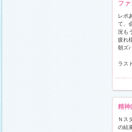
ファ
レポ
て、会
況も
疲れ
朝ズ
ラス
精神
Ｎス
の結