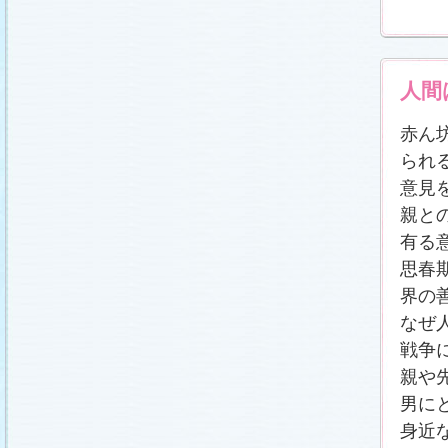
番宣情報
(2011.1.8)
相関図
公開しました (2010.12.24)
番宣情報
(2010.12.22)
プレサイトオープンしました！(2010.12.17)
人間
赤ん
られ
意見
親と
有る
思春
界の
なぜ
戦争
親や
男に
身近