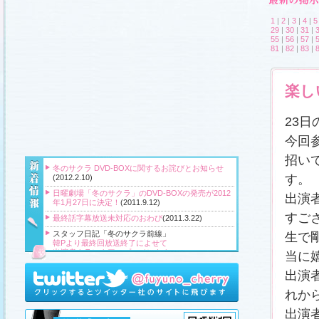
1
|
2
|
3
|
4
|
5
29
|
30
|
31
|
55
|
56
|
57
|
81
|
82
|
83
|
楽し
23
今回
招い
冬のサクラ DVD-BOXに関するお詫びとお知らせ
す。
(2012.2.10)
日曜劇場「冬のサクラ」のDVD-BOXの発売が2012
出演
年1月27日に決定！
(2011.9.12)
すご
最終話字幕放送未対応のおわび
(2011.3.22)
スタッフ日記「冬のサクラ前線」
生で
韓Pより最終回放送終了によせて
出演者クランクアップコメント！
当に
クランクアップ報告と義援金
高橋Pより番組をご覧頂いている皆様へ
出演
『冬のサクラ』主題歌CD、小説、サウンドトラッ
れか
ク、DVD‐BOXプレゼント！
(2011.3.20)
出演
スタッフ日記「冬のサクラ前線」
、
ギャラリー
、