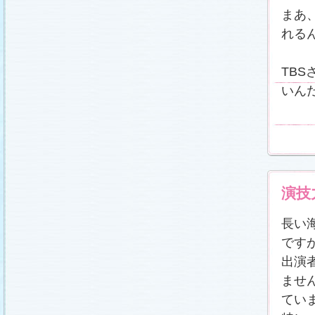
まあ
れる
TB
いん
演
長い
です
出演
ませ
てい