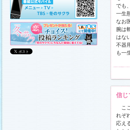
山崎樹範の現場レポート「本日も異状なし!?」
、
山形県の情報満載！「冬サク山形ナビ」
を更新し
でも
ました (2011.3.20)
一生
日曜劇場『冬のサクラ』DVD-BOXの発売が決定!!
(2011.3.18)
なお
番宣情報
(2011.3.17)
腕は
「冬のサクラ」が書籍化されます！
(2011.3.11)
はな
あらすじ
、
スタッフ日記「冬のサクラ前線」
、
ギ
ャラリー
、
山崎樹範の現場レポート「本日も異状
不器
なし!?」
、
山形県の情報満載！「冬サク山形ナ
ビ」
を更新しました (2011.3.6)
も一
番宣情報
(2011.3.2)
番組のサウンドトラックが発売されます！
(2011.3.1)
あらすじ
、
スタッフ日記「冬のサクラ前線」
、
ギ
ャラリー
、
山崎樹範の現場レポート「本日も異状
なし!?」
、
山形県の情報満載！「冬サク山形ナ
ビ」
、
写真投稿コーナー「冬のキオク」
を更新し
ました。祐と萌奈美を熱演する草なぎさんと今井
さんが、“今”の気持ちを語ってくれました！
「スペ
信じ
シャルインタビュー」
更新！ (2011.2.27)
「冬のサクラ」オリジナルグッズの販売開始
(2011.2.25)
ここ
番宣情報
(2011.2.25)
れぞ
クォン・サンウさんが友情出演されます！
(2011.2.23)
応え
写真投稿コーナー「冬のキオク」
に投稿作品を掲