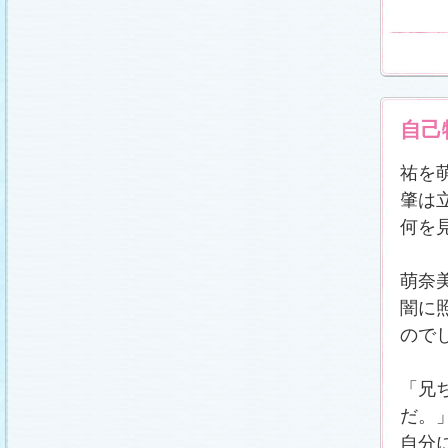
自己
祐を
肇は
何を
萌奈
闇に
ので
「兄
だ。
自分