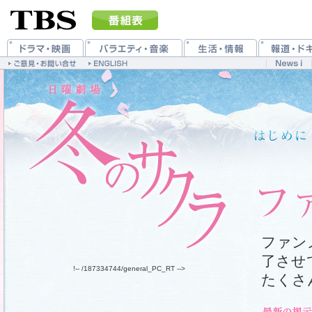
ファン
了させ
!-- /187334744/general_PC_RT -->
たくさ