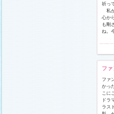
冬に咲く桜「啓翁桜」で一足早い春をお楽しみく
祈っ
ださい♪
(2011.1.20)
私が
江波杏子さん“毎日映画コンクール・田中絹代賞”受
賞！
(2011.1.18)
心か
「冬のサクラ」第1話再放送！
(2011.1.18)
も剛
あらすじ
、
スタッフ日記「冬のサクラ前線」
を更
新しました。
ギャラリー
、
山崎樹範の現場レポー
ね。
ト「本日も異状なし!?」
、
山形県の情報満載！
「冬サク山形ナビ」
公開しました (2011.1.16)
主題歌『愛してるって言えなくたって』の「着う
た®」配信開始です！
(2011.1.16)
今井美樹さんのインタビュー
をアップしました
(2011.1.14)
恋にまつわるエトセトラを語り合う
「恋愛カフェ
テリア」
がオープンしました！(2011.1.14)
ファ
番宣情報
(2011.1.14)
スタッフ日記「冬のサクラ前線」
公開しました
(2011.1.12)
ファ
主題歌は山下達郎のニューシングルに決定！
(2011.1.11)
かっ
草彅剛さんのインタビュー
をアップしました
こに
(2011.1.9)
ドラ
『冬のサクラ』にチェ・ジウさんが友情出演しま
す！
(2011.1.9)
ラス
人物詳細
を追加しました (2011.1.8)
影、