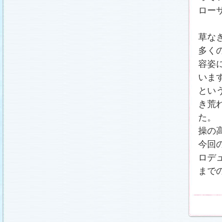
ロー
草な
多く
容姿
いま
とい
き荒
た。
操の
今回
ロデ
まで