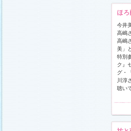
ほろ
今井
高嶋
高嶋
美」
特別
ク』
グ・
川淳
聴い