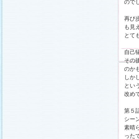
ので
再び
も見
とて
自己
その
のか
しか
とい
改め
第５
シー
素晴
った