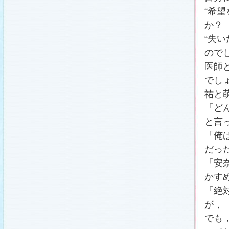
“希
か？
“失
ので
医師
でし
祐と
「ど
と言
「俺
だっ
「安
かす
「絶
が，
でも