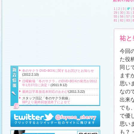
1
|
2
|
3
|
4*
|
29
|
30
|
31
|
55
|
56
|
57
|
81
|
82
|
83
|
祐と
今回
た役
同じ
冬のサクラ DVD-BOXに関するお詫びとお知らせ
ます
(2012.2.10)
日曜劇場「冬のサクラ」のDVD-BOXの発売が2012
思い
年1月27日に決定！
(2011.9.12)
なの
最終話字幕放送未対応のおわび
(2011.3.22)
スタッフ日記「冬のサクラ前線」
出来
韓Pより最終回放送終了によせて
出演者クランクアップコメント！
でも
クランクアップ報告と義援金
高橋Pより番組をご覧頂いている皆様へ
で優
『冬のサクラ』主題歌CD、小説、サウンドトラッ
思い
ク、DVD‐BOXプレゼント！
(2011.3.20)
も？
スタッフ日記「冬のサクラ前線」
、
ギャラリー
、