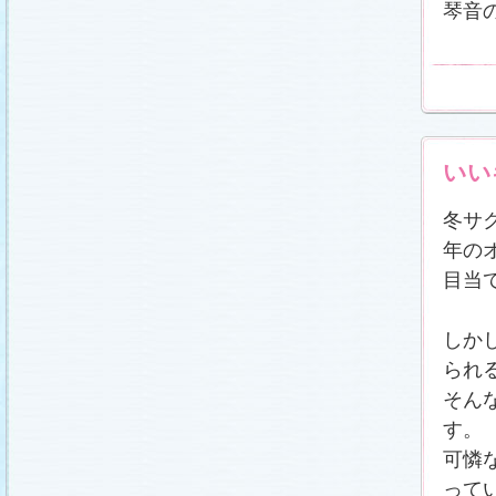
琴音
いい
冬サ
年の
目当
しか
られ
そん
す。
可憐
って