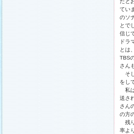
たと
載しました (2011.2.21)
あらすじ
、
スタッフ日記「冬のサクラ前線」
、
ギ
てい
ャラリー
、
山崎樹範の現場レポート「本日も異状
なし!?」
、
山形県の情報満載！「冬サク山形ナ
のソ
ビ」
を更新しました (2011.2.20)
とで
番宣情報
(2011.2.14)
信じ
『冬のサクラ』緊急ファンミーティング開催決
定！
(2011.2.13)
ドラ
あらすじ
、
スタッフ日記「冬のサクラ前線」
、
ギ
ャラリー
、
山崎樹範の現場レポート「本日も異状
とは
なし!?」
、
山形県の情報満載！「冬サク山形ナ
ビ」
を更新しました (2011.2.13)
TB
番宣情報
(2011.2.10)
さん
あらすじ
、
ギャラリー
、
山崎樹範の現場レポート
「本日も異状なし!?」
、
山形県の情報満載！「冬
そし
サク山形ナビ」
を更新しました (2011.2.6)
をし
あらすじ
、
ギャラリー
、
スタッフ日記「冬のサク
ラ前線」
、
山崎樹範の現場レポート「本日も異状
私は
なし!?」
、
山形県の情報満載！「冬サク山形ナ
ビ」
を更新しました (2011.1.30)
送さ
「啓翁桜」をプレゼントしちゃいます！
(2011.1.28)
さん
あらすじ
、
ギャラリー
、
相関図
、
スタッフ日記
の方
「冬のサクラ前線」
、
山崎樹範の現場レポート
「本日も異状なし!?」
、
山形県の情報満載！「冬
残り
サク山形ナビ」
を更新しました (2011.1.23)
率よ
番宣情報
(2011.1.20)