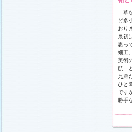
祐と
草な
ど多
おり
最初
思っ
細工
美術
航一
兄弟
ひと
です
勝手