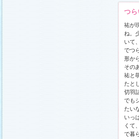
つら
祐が
ね。
いて
でつ
形か
その
祐と
たと
切羽
でも
たい
いっ
くて
で暮