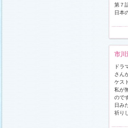
第７
日本
市川
ドラ
さん
ケス
私が
ので
日み
祈り