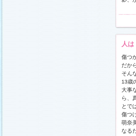
番宣情報
(2011.1.8)
相関図
公開しました (2010.12.24)
番宣情報
(2010.12.22)
プレサイトオープンしました！(2010.12.17)
人は
傷つ
だか
そん
13
大事
ら、
とで
傷つ
萌奈
なる