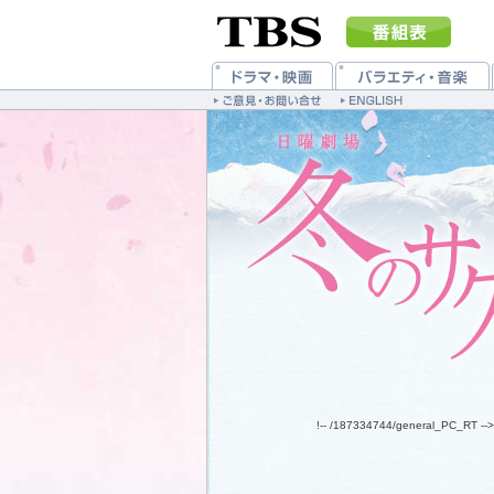
!-- /187334744/general_PC_RT -->