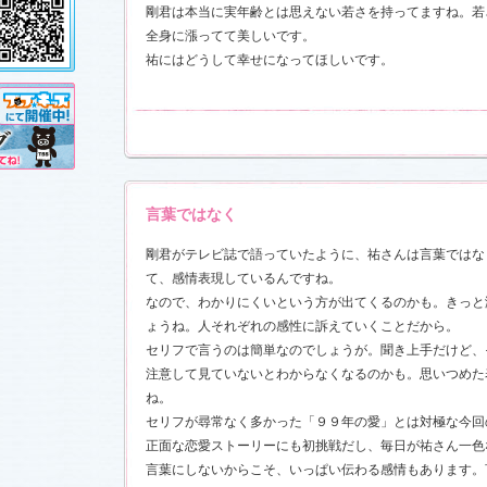
し!?」
、
剛君は本当に実年齢とは思えない若さを持ってますね。若
」
を更新し
全身に漲ってて美しいです。
売が決定!!
祐にはどうして幸せになってほしいです。
11.3.11)
前線」
、
ギ
本日も異状
ク山形ナ
言葉ではなく
す！
剛君がテレビ誌で語っていたように、祐さんは言葉ではな
前線」
、
ギ
て、感情表現しているんですね。
本日も異状
ク山形ナ
なので、わかりにくいという方が出てくるのかも。きっと
」
を更新し
さんと今井
ょうね。人それぞれの感性に訴えていくことだから。
した！
「スペ
セリフで言うのは簡単なのでしょうが。聞き上手だけど、
7)
注意して見ていないとわからなくなるのかも。思いつめた
売開始
ね。
セリフが尋常なく多かった「９９年の愛」とは対極な今回
す！
正面な恋愛ストーリーにも初挑戦だし、毎日が祐さん一色
言葉にしないからこそ、いっぱい伝わる感情もあります。
稿作品を掲