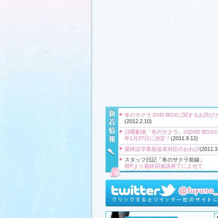
冬のサクラ DVD-BOXに関するお詫び
(2012.2.10)
日曜劇場「冬のサクラ」のDVD-BOXの
年1月27日に決定！
(2011.9.12)
最終話字幕放送未対応のおわび
(2011.3
スタッフ日記「冬のサクラ前線」
韓Pより最終回放送終了によせて
出演者クランクアップコメント！
クランクアップ報告と義援金
高橋Pより番組をご覧頂いている皆様
『冬のサクラ』主題歌CD、小説、サ
ク、DVD‐BOXプレゼント！
(2011.3.20
スタッフ日記「冬のサクラ前線」
、
ギ