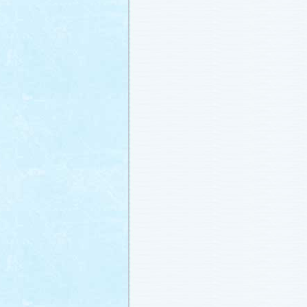
冬に咲く桜「啓翁桜」で一足早い春を
ださい♪
(2011.1.20)
江波杏子さん“毎日映画コンクール・田
賞！
(2011.1.18)
「冬のサクラ」第1話再放送！
(2011.1.
あらすじ
、
スタッフ日記「冬のサクラ
新しました。
ギャラリー
、
山崎樹範の
ト「本日も異状なし!?」
、
山形県の情
「冬サク山形ナビ」
公開しました (2011.
主題歌『愛してるって言えなくたって
た®」配信開始です！
(2011.1.16)
今井美樹さんのインタビュー
をアップ
(2011.1.14)
恋にまつわるエトセトラを語り合う
「
テリア」
がオープンしました！(2011.1.
番宣情報
(2011.1.14)
スタッフ日記「冬のサクラ前線」
公開
(2011.1.12)
主題歌は山下達郎のニューシングルに
(2011.1.11)
草彅剛さんのインタビュー
をアップし
(2011.1.9)
『冬のサクラ』にチェ・ジウさんが友
す！
(2011.1.9)
人物詳細
を追加しました (2011.1.8)