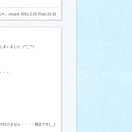
たー
2011.2.15 (Tue) 21:32
／ (55)女性
いました（*^_^*）
・・・。
けません・・・・残念です(:_;)