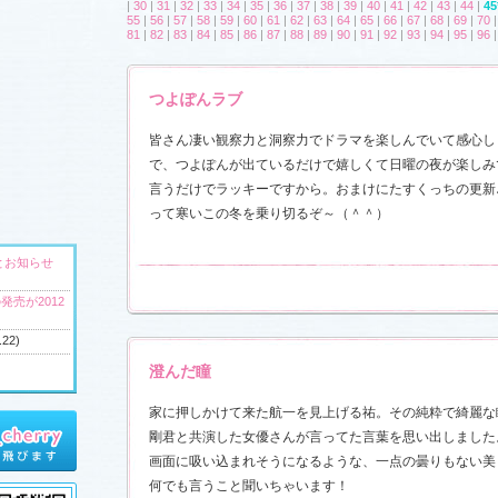
|
30
|
31
|
32
|
33
|
34
|
35
|
36
|
37
|
38
|
39
|
40
|
41
|
42
|
43
|
44
|
45
55
|
56
|
57
|
58
|
59
|
60
|
61
|
62
|
63
|
64
|
65
|
66
|
67
|
68
|
69
|
70
81
|
82
|
83
|
84
|
85
|
86
|
87
|
88
|
89
|
90
|
91
|
92
|
93
|
94
|
95
|
96
つよぽんラブ
皆さん凄い観察力と洞察力でドラマを楽しんでいて感心し
で、つよぽんが出ているだけで嬉しくて日曜の夜が楽しみ
言うだけでラッキーですから。おまけにたすくっちの更新
って寒いこの冬を乗り切るぞ～（＾＾）
とお知らせ
発売が2012
.22)
澄んだ瞳
家に押しかけて来た航一を見上げる祐。その純粋で綺麗な
へ
剛君と共演した女優さんが言ってた言葉を思い出しました
ウンドトラッ
画面に吸い込まれそうになるような、一点の曇りもない美
)
何でも言うこと聞いちゃいます！
ャラリー
、