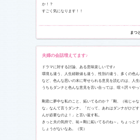
か！？
すごく気になります！！
まつ
夫婦の会話増えてます♪
ドラマに対する討論、ある意味楽しいです♪
環境も違う、人生経験値も違う、性別の違う、多くの色ん
など、色んな思いの末に寄せられる意見を読むのは、人生
うちもダンナと色んな意見を言い合っては、喧々諤々やっ
剛君に夢中な私のこと、妬いてるのか？「剛、（祐じゃな
な」なんて言うダンナ。「だって、あれはダンナがひどす
んが必要なのよ！」と言い返す私。
きっと夫の気持で、祐＝剛に妬いてるのね～。ちょっとド
しょうがないなあ。（笑）