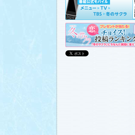
山崎樹範の現場レポート「本日も異状な
山形県の情報満載！「冬サク山形ナビ
ました (2011.3.20)
日曜劇場『冬のサクラ』DVD-BOXの発
(2011.3.18)
番宣情報
(2011.3.17)
「冬のサクラ」が書籍化されます！
(20
あらすじ
、
スタッフ日記「冬のサクラ
ャラリー
、
山崎樹範の現場レポート「
なし!?」
、
山形県の情報満載！「冬サ
ビ」
を更新しました (2011.3.6)
番宣情報
(2011.3.2)
番組のサウンドトラックが発売されま
(2011.3.1)
あらすじ
、
スタッフ日記「冬のサクラ
ャラリー
、
山崎樹範の現場レポート「
なし!?」
、
山形県の情報満載！「冬サ
ビ」
、
写真投稿コーナー「冬のキオク
ました。祐と萌奈美を熱演する草なぎ
さんが、“今”の気持ちを語ってくれま
シャルインタビュー」
更新！ (2011.2.2
「冬のサクラ」オリジナルグッズの販
(2011.2.25)
番宣情報
(2011.2.25)
クォン・サンウさんが友情出演されま
(2011.2.23)
写真投稿コーナー「冬のキオク」
に投