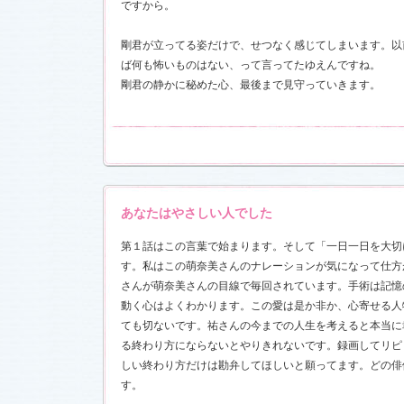
ですから。
前線」
、
ギ
本日も異状
剛君が立ってる姿だけで、せつなく感じてしまいます。以
ク山形ナ
ば何も怖いものはない、って言ってたゆえんですね。
剛君の静かに秘めた心、最後まで見守っていきます。
グ開催決
前線」
、
ギ
本日も異状
ク山形ナ
場レポート
あなたはやさしい人でした
満載！「冬
.6)
第１話はこの言葉で始まります。そして「一日一日を大切
「冬のサク
本日も異状
す。私はこの萌奈美さんのナレーションが気になって仕方
ク山形ナ
さんが萌奈美さんの目線で毎回されています。手術は記憶
！
動く心はよくわかります。この愛は是か非か、心寄せる人
ても切ないです。祐さんの今までの人生を考えると本当に
ッフ日記
る終わり方にならないとやりきれないです。録画してリピ
レポート
満載！「冬
しい終わり方だけは勘弁してほしいと願ってます。どの俳
23)
す。