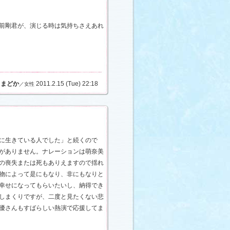
前剛君が、演じる時は気持ちさえあれ
まどか
2011.2.15 (Tue) 22:18
／女性
に生きている人でした」と続くので
がありません。ナレーションは萌奈美
の喪失または死もありえますので揺れ
物によって是にもなり、非にもなりと
幸せになってもらいたいし、納得でき
しまくりですが、二度と見たくない悲
優さんもすばらしい熱演で応援してま