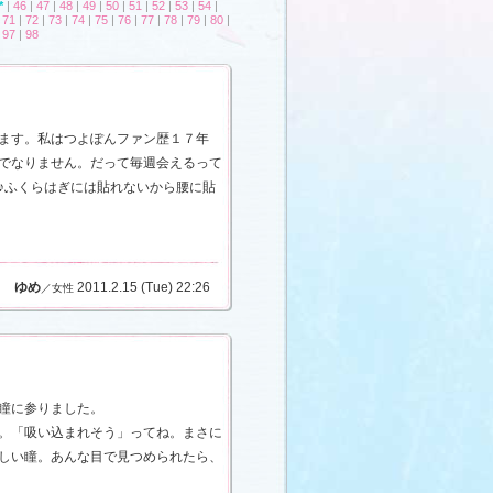
*
|
46
|
47
|
48
|
49
|
50
|
51
|
52
|
53
|
54
|
|
71
|
72
|
73
|
74
|
75
|
76
|
77
|
78
|
79
|
80
|
|
97
|
98
ます。私はつよぽんファン歴１７年
でなりません。だって毎週会えるって
♪ふくらはぎには貼れないから腰に貼
ゆめ
2011.2.15 (Tue) 22:26
／女性
瞳に参りました。
。「吸い込まれそう」ってね。まさに
しい瞳。あんな目で見つめられたら、