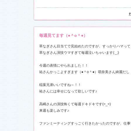
お楽しみく
中絹代賞”受
18)
前線」
を更
現場レポー
毎週見てます（●＾o＾●）
報満載！
1.16)
草なぎさん目当てで見始めたのですが、すっかりハマってしま
』の「着う
草なぎさん演技ウマすぎて毎週泣いちゃいます(:_;)
しました
今週の表情にやられました！！
恋愛カフェ
14)
祐さんかっこよすぎます（●＾o＾●）萌奈美さん綺麗だし
しました
稲葉兄弟いいですね～！！
祐さんには幸せになって欲しいです♪
決定！
高嶋さんの演技怖くて毎週ドキドキです(>_<)
ました
来週も楽しみです♪
情出演しま
ファンミーティングすっごく行きたかったのですが、仕事で行