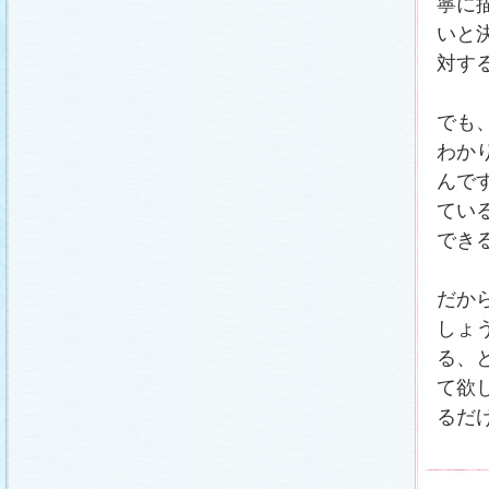
寧に
載しました (2011.2.21)
あらすじ
、
スタッフ日記「冬のサクラ前線」
、
ギ
いと
ャラリー
、
山崎樹範の現場レポート「本日も異状
なし!?」
、
山形県の情報満載！「冬サク山形ナ
対す
ビ」
を更新しました (2011.2.20)
番宣情報
(2011.2.14)
でも
『冬のサクラ』緊急ファンミーティング開催決
定！
(2011.2.13)
わか
あらすじ
、
スタッフ日記「冬のサクラ前線」
、
ギ
ャラリー
、
山崎樹範の現場レポート「本日も異状
んで
なし!?」
、
山形県の情報満載！「冬サク山形ナ
ビ」
を更新しました (2011.2.13)
てい
番宣情報
(2011.2.10)
でき
あらすじ
、
ギャラリー
、
山崎樹範の現場レポート
「本日も異状なし!?」
、
山形県の情報満載！「冬
サク山形ナビ」
を更新しました (2011.2.6)
だか
あらすじ
、
ギャラリー
、
スタッフ日記「冬のサク
ラ前線」
、
山崎樹範の現場レポート「本日も異状
しょ
なし!?」
、
山形県の情報満載！「冬サク山形ナ
ビ」
を更新しました (2011.1.30)
る、
「啓翁桜」をプレゼントしちゃいます！
(2011.1.28)
て欲
あらすじ
、
ギャラリー
、
相関図
、
スタッフ日記
るだ
「冬のサクラ前線」
、
山崎樹範の現場レポート
「本日も異状なし!?」
、
山形県の情報満載！「冬
サク山形ナビ」
を更新しました (2011.1.23)
番宣情報
(2011.1.20)