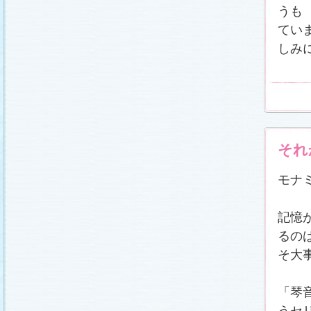
うも
てい
しみ
それ
モナ
記憶
るの
そ大
「琴
うセ