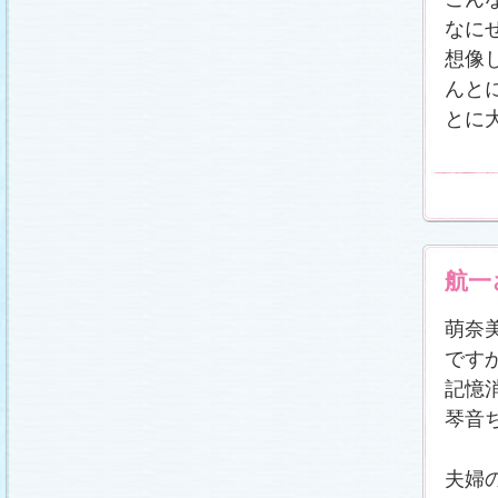
番宣情報
(2011.1.8)
なに
相関図
公開しました (2010.12.24)
番宣情報
(2010.12.22)
想像
プレサイトオープンしました！(2010.12.17)
んと
とに
航一
萌奈
です
記憶
琴音
夫婦