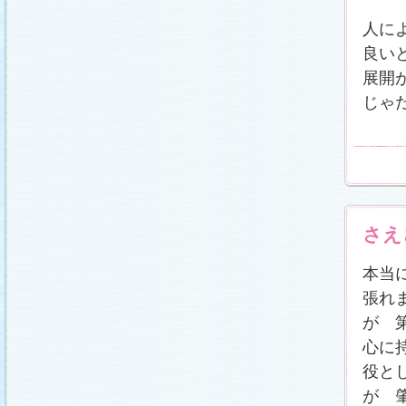
人に
良い
展開
じゃ
さえ
本当
張れ
が 
心に
役と
が 