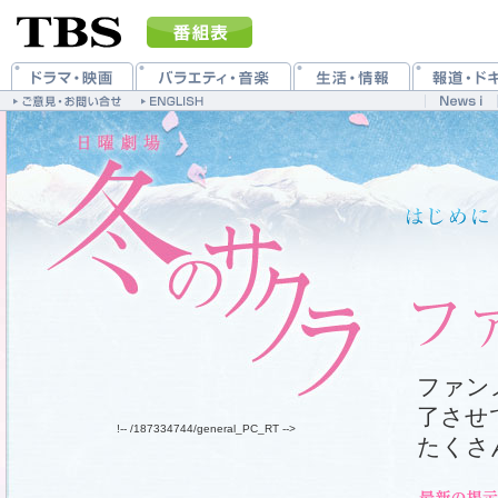
ファン
了させ
!-- /187334744/general_PC_RT -->
たくさ