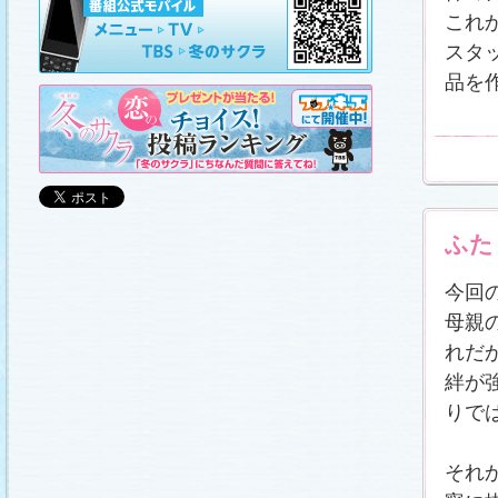
山崎樹範の現場レポート「本日も異状なし!?」
、
山形県の情報満載！「冬サク山形ナビ」
を更新し
これ
ました (2011.3.20)
スタ
日曜劇場『冬のサクラ』DVD-BOXの発売が決定!!
(2011.3.18)
品を
番宣情報
(2011.3.17)
「冬のサクラ」が書籍化されます！
(2011.3.11)
あらすじ
、
スタッフ日記「冬のサクラ前線」
、
ギ
ャラリー
、
山崎樹範の現場レポート「本日も異状
なし!?」
、
山形県の情報満載！「冬サク山形ナ
ビ」
を更新しました (2011.3.6)
番宣情報
(2011.3.2)
番組のサウンドトラックが発売されます！
ふた
(2011.3.1)
あらすじ
、
スタッフ日記「冬のサクラ前線」
、
ギ
今回
ャラリー
、
山崎樹範の現場レポート「本日も異状
なし!?」
、
山形県の情報満載！「冬サク山形ナ
母親
ビ」
、
写真投稿コーナー「冬のキオク」
を更新し
ました。祐と萌奈美を熱演する草なぎさんと今井
さんが、“今”の気持ちを語ってくれました！
「スペ
れだ
シャルインタビュー」
更新！ (2011.2.27)
絆が
「冬のサクラ」オリジナルグッズの販売開始
(2011.2.25)
りで
番宣情報
(2011.2.25)
クォン・サンウさんが友情出演されます！
(2011.2.23)
それ
写真投稿コーナー「冬のキオク」
に投稿作品を掲