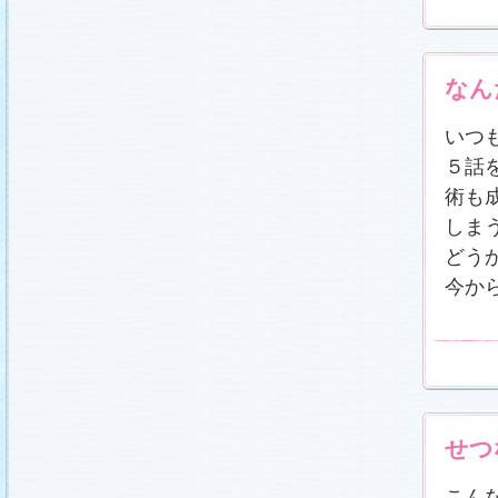
冬に咲く桜「啓翁桜」で一足早い春をお楽しみく
ださい♪
(2011.1.20)
江波杏子さん“毎日映画コンクール・田中絹代賞”受
賞！
(2011.1.18)
なん
「冬のサクラ」第1話再放送！
(2011.1.18)
あらすじ
、
スタッフ日記「冬のサクラ前線」
を更
新しました。
ギャラリー
、
山崎樹範の現場レポー
いつ
ト「本日も異状なし!?」
、
山形県の情報満載！
「冬サク山形ナビ」
公開しました (2011.1.16)
５話
主題歌『愛してるって言えなくたって』の「着う
た®」配信開始です！
(2011.1.16)
術も
今井美樹さんのインタビュー
をアップしました
しま
(2011.1.14)
どう
恋にまつわるエトセトラを語り合う
「恋愛カフェ
テリア」
がオープンしました！(2011.1.14)
今か
番宣情報
(2011.1.14)
スタッフ日記「冬のサクラ前線」
公開しました
(2011.1.12)
主題歌は山下達郎のニューシングルに決定！
(2011.1.11)
草彅剛さんのインタビュー
をアップしました
(2011.1.9)
『冬のサクラ』にチェ・ジウさんが友情出演しま
せつ
す！
(2011.1.9)
人物詳細
を追加しました (2011.1.8)
こん