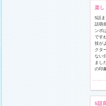
楽し
5話
話萌
ンポ
です
技が
クタ
ない
まし
の印
5話