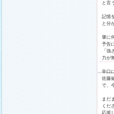
と言
記憶
と分
肇に
予告
「強
力が
辛口
佐藤
で、
まだ
くだ
応援