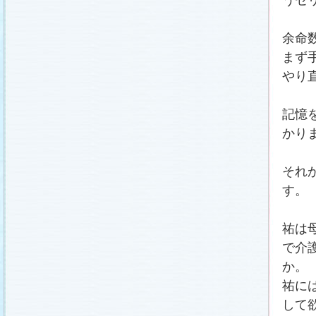
余命
まず
やり
記憶
かり
それ
す。
祐は
で介
か。
祐に
して