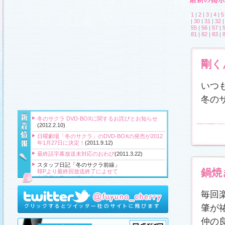
1
|
2
|
3
|
4
|
5
|
30
|
31
|
32
55
|
56
|
57
|
81
|
82
|
83
|
剛く
いつ
冬の
冬のサクラ DVD-BOXに関するお詫びとお知らせ
(2012.2.10)
日曜劇場「冬のサクラ」のDVD-BOXの発売が2012
年1月27日に決定！
(2011.9.12)
最終話字幕放送未対応のおわび
(2011.3.22)
スタッフ日記「冬のサクラ前線」
鍋焼
韓Pより最終回放送終了によせて
出演者クランクアップコメント！
クランクアップ報告と義援金
高橋Pより番組をご覧頂いている皆様へ
毎回
『冬のサクラ』主題歌CD、小説、サウンドトラッ
肇が
ク、DVD‐BOXプレゼント！
(2011.3.20)
仲の
スタッフ日記「冬のサクラ前線」
、
ギャラリー
、