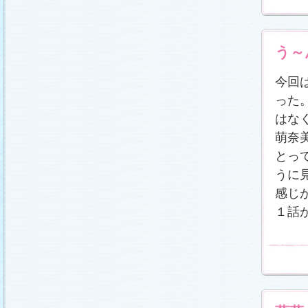
う～
今回
った
はな
萌奈
とっ
うに
感じ
１話