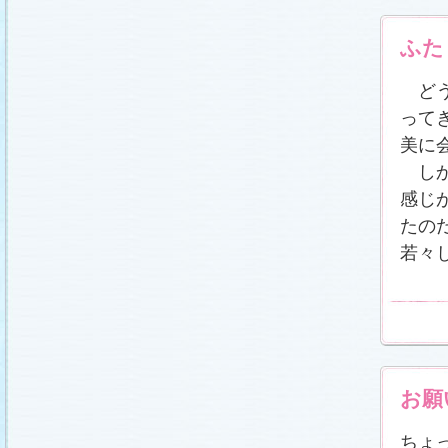
ふた
どう
って
美に
しか
感じ
たの
若々
お願
ちょ