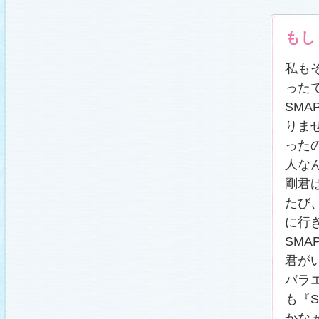
冬に咲く桜「啓翁桜」で一足早い春をお楽しみく
ださい♪
(2011.1.20)
江波杏子さん“毎日映画コンクール・田中絹代賞”受
もし
賞！
(2011.1.18)
「冬のサクラ」第1話再放送！
(2011.1.18)
私も
あらすじ
、
スタッフ日記「冬のサクラ前線」
を更
新しました。
ギャラリー
、
山崎樹範の現場レポー
った
ト「本日も異状なし!?」
、
山形県の情報満載！
「冬サク山形ナビ」
公開しました (2011.1.16)
SM
主題歌『愛してるって言えなくたって』の「着う
た®」配信開始です！
(2011.1.16)
りま
今井美樹さんのインタビュー
をアップしました
った
(2011.1.14)
人な
恋にまつわるエトセトラを語り合う
「恋愛カフェ
テリア」
がオープンしました！(2011.1.14)
剛君
番宣情報
(2011.1.14)
たび
スタッフ日記「冬のサクラ前線」
公開しました
(2011.1.12)
に行
主題歌は山下達郎のニューシングルに決定！
(2011.1.11)
SM
草彅剛さんのインタビュー
をアップしました
君が
(2011.1.9)
バラ
『冬のサクラ』にチェ・ジウさんが友情出演しま
す！
(2011.1.9)
も『
人物詳細
を追加しました (2011.1.8)
かな