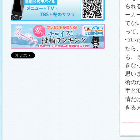
山崎樹範の現場レポート「本日も異状なし!?」
、
山形県の情報満載！「冬サク山形ナビ」
を更新し
られ
ました (2011.3.20)
ーカ
日曜劇場『冬のサクラ』DVD-BOXの発売が決定!!
(2011.3.18)
てな
番宣情報
(2011.3.17)
って
「冬のサクラ」が書籍化されます！
(2011.3.11)
づい
あらすじ
、
スタッフ日記「冬のサクラ前線」
、
ギ
ャラリー
、
山崎樹範の現場レポート「本日も異状
たら
なし!?」
、
山形県の情報満載！「冬サク山形ナ
ビ」
を更新しました (2011.3.6)
も、
番宣情報
(2011.3.2)
きな
番組のサウンドトラックが発売されます！
(2011.3.1)
思い
あらすじ
、
スタッフ日記「冬のサクラ前線」
、
ギ
術の
ャラリー
、
山崎樹範の現場レポート「本日も異状
なし!?」
、
山形県の情報満載！「冬サク山形ナ
手と
ビ」
、
写真投稿コーナー「冬のキオク」
を更新し
ました。祐と萌奈美を熱演する草なぎさんと今井
さんが、“今”の気持ちを語ってくれました！
「スペ
情だ
シャルインタビュー」
更新！ (2011.2.27)
きる
「冬のサクラ」オリジナルグッズの販売開始
(2011.2.25)
番宣情報
(2011.2.25)
クォン・サンウさんが友情出演されます！
(2011.2.23)
写真投稿コーナー「冬のキオク」
に投稿作品を掲