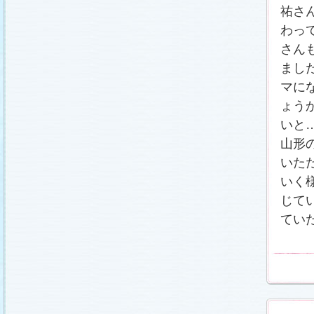
祐さ
わっ
さん
まし
マに
ょう
いと
山形
いた
いく
じて
てい