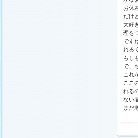
番宣情報
(2011.1.8)
お休
相関図
公開しました (2010.12.24)
番宣情報
(2010.12.22)
だけ
プレサイトオープンしました！(2010.12.17)
大好
理を
です
れる
もし
で、
これ
ここ
れる
ない
まだ