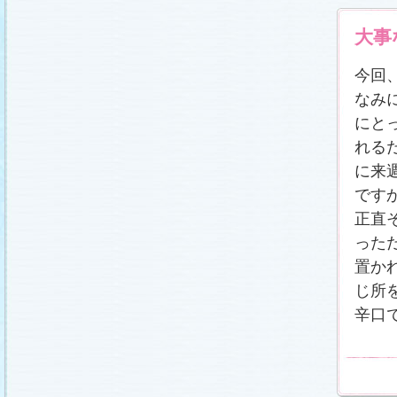
載しました (2011.2.21)
あらすじ
、
スタッフ日記「冬のサクラ前線」
、
ギ
大事
ャラリー
、
山崎樹範の現場レポート「本日も異状
なし!?」
、
山形県の情報満載！「冬サク山形ナ
ビ」
を更新しました (2011.2.20)
今回
番宣情報
(2011.2.14)
なみ
『冬のサクラ』緊急ファンミーティング開催決
定！
(2011.2.13)
にと
あらすじ
、
スタッフ日記「冬のサクラ前線」
、
ギ
ャラリー
、
山崎樹範の現場レポート「本日も異状
れる
なし!?」
、
山形県の情報満載！「冬サク山形ナ
ビ」
を更新しました (2011.2.13)
に来
番宣情報
(2011.2.10)
です
あらすじ
、
ギャラリー
、
山崎樹範の現場レポート
「本日も異状なし!?」
、
山形県の情報満載！「冬
正直
サク山形ナビ」
を更新しました (2011.2.6)
った
あらすじ
、
ギャラリー
、
スタッフ日記「冬のサク
ラ前線」
、
山崎樹範の現場レポート「本日も異状
置か
なし!?」
、
山形県の情報満載！「冬サク山形ナ
ビ」
を更新しました (2011.1.30)
じ所
「啓翁桜」をプレゼントしちゃいます！
(2011.1.28)
辛口
あらすじ
、
ギャラリー
、
相関図
、
スタッフ日記
「冬のサクラ前線」
、
山崎樹範の現場レポート
「本日も異状なし!?」
、
山形県の情報満載！「冬
サク山形ナビ」
を更新しました (2011.1.23)
番宣情報
(2011.1.20)