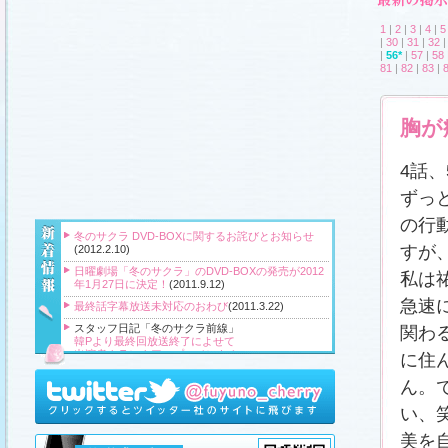
1
|
2
|
3
|
4
|
5
|
30
|
31
|
32
|
56*
|
57
|
58
81
|
82
|
83
|
胸が
4話
ずっ
の行
冬のサクラ DVD-BOXに関するお詫びとお知らせ
すが
(2012.2.10)
日曜劇場「冬のサクラ」のDVD-BOXの発売が2012
私は
年1月27日に決定！
(2011.9.12)
急速
最終話字幕放送未対応のおわび
(2011.3.22)
スタッフ日記「冬のサクラ前線」
関わ
韓Pより最終回放送終了によせて
出演者クランクアップコメント！
に住
クランクアップ報告と義援金
高橋Pより番組をご覧頂いている皆様へ
ん。
『冬のサクラ』主題歌CD、小説、サウンドトラッ
い、
ク、DVD‐BOXプレゼント！
(2011.3.20)
美を
スタッフ日記「冬のサクラ前線」
、
ギャラリー
、