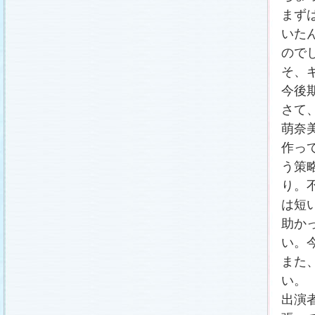
まず
いた
ので
そ、
今後
さて
萌奈
作っ
う策
り。
は短
助か
い。
また
い。
出演