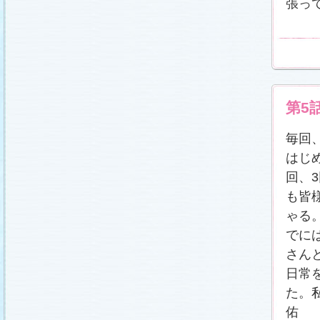
張っ
第5
毎回
はじ
回、
も皆
ゃる
でに
さん
日常
た。
佑