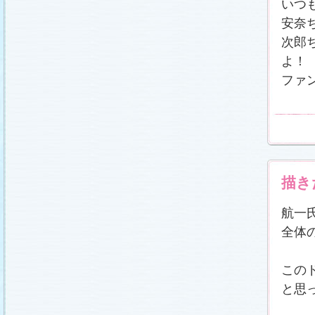
いつ
安奈
次郎
よ！
ファ
描き
航一
全体
この
と思