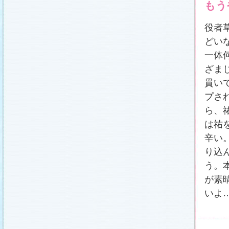
もう
役者
どい
一体
ざま
貫い
プさ
ら、
は祐
辛い
り込
う。
が素
いよ