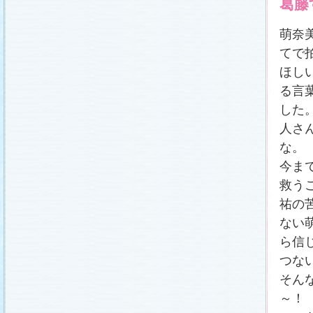
葛藤
萌奈
てで
ほし
る言
した
人さ
な。
今ま
救う
祐の
ない
ら信
つな
そん
～！