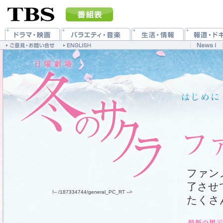
ファン
了させ
!-- /187334744/general_PC_RT -->
たくさ