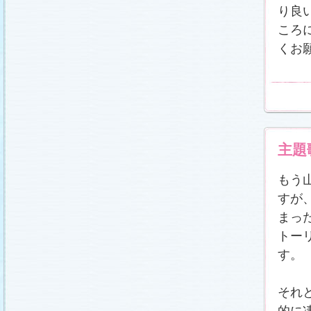
り良
ころ
くお
主題
もう
すが
まっ
トー
す。
それ
的に凄