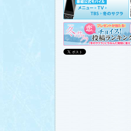
山崎樹範の現場レポート「本日も異状な
山形県の情報満載！「冬サク山形ナビ
ました (2011.3.20)
日曜劇場『冬のサクラ』DVD-BOXの発
(2011.3.18)
番宣情報
(2011.3.17)
「冬のサクラ」が書籍化されます！
(20
あらすじ
、
スタッフ日記「冬のサクラ
ャラリー
、
山崎樹範の現場レポート「
なし!?」
、
山形県の情報満載！「冬サ
ビ」
を更新しました (2011.3.6)
番宣情報
(2011.3.2)
番組のサウンドトラックが発売されま
(2011.3.1)
あらすじ
、
スタッフ日記「冬のサクラ
ャラリー
、
山崎樹範の現場レポート「
なし!?」
、
山形県の情報満載！「冬サ
ビ」
、
写真投稿コーナー「冬のキオク
ました。祐と萌奈美を熱演する草なぎ
さんが、“今”の気持ちを語ってくれま
シャルインタビュー」
更新！ (2011.2.2
「冬のサクラ」オリジナルグッズの販
(2011.2.25)
番宣情報
(2011.2.25)
クォン・サンウさんが友情出演されま
(2011.2.23)
写真投稿コーナー「冬のキオク」
に投