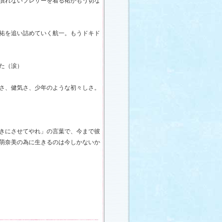
慣れないブレザーを着る祐がもう切な
祐を追い詰めていく航一。もうドキド
た（涙）
さ、健気さ、少年のような初々しさ。
きにさせてやれ」の言葉で、今まで彼
萌奈美の為に生きるのは今しかないか