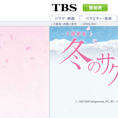
!-- /187334744/general_PC_RT -->