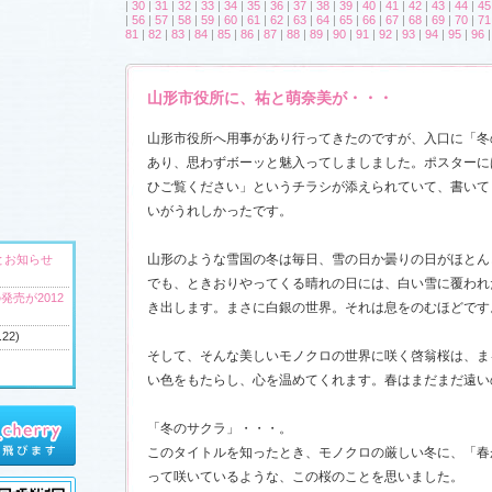
|
30
|
31
|
32
|
33
|
34
|
35
|
36
|
37
|
38
|
39
|
40
|
41
|
42
|
43
|
44
|
45
|
56
|
57
|
58
|
59
|
60
|
61
|
62
|
63
|
64
|
65
|
66
|
67
|
68
|
69
|
70
|
71
81
|
82
|
83
|
84
|
85
|
86
|
87
|
88
|
89
|
90
|
91
|
92
|
93
|
94
|
95
|
96
山形市役所に、祐と萌奈美が・・・
山形市役所へ用事があり行ってきたのですが、入口に「冬
あり、思わずボーッと魅入ってしましました。ポスターに
ひご覧ください」というチラシが添えられていて、書いて
いがうれしかったです。
山形のような雪国の冬は毎日、雪の日か曇りの日がほとん
とお知らせ
でも、ときおりやってくる晴れの日には、白い雪に覆われ
発売が2012
き出します。まさに白銀の世界。それは息をのむほどです
.22)
そして、そんな美しいモノクロの世界に咲く啓翁桜は、ま
い色をもたらし、心を温めてくれます。春はまだまだ遠い
へ
「冬のサクラ」・・・。
ウンドトラッ
このタイトルを知ったとき、モノクロの厳しい冬に、「春
)
って咲いているような、この桜のことを思いました。
ャラリー
、