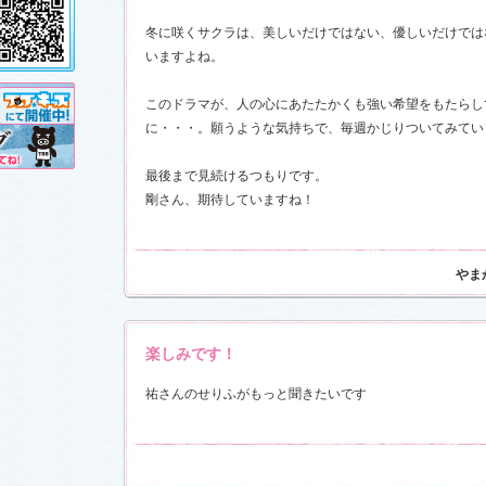
し!?」
、
」
を更新し
冬に咲くサクラは、美しいだけではない、優しいだけでは
売が決定!!
いますよね。
このドラマが、人の心にあたたかくも強い希望をもたらし
11.3.11)
に・・・。願うような気持ちで、毎週かじりついてみてい
前線」
、
ギ
本日も異状
ク山形ナ
最後まで見続けるつもりです。
剛さん、期待していますね！
す！
前線」
、
ギ
やま
本日も異状
ク山形ナ
」
を更新し
さんと今井
した！
「スペ
楽しみです！
7)
売開始
祐さんのせりふがもっと聞きたいです
す！
稿作品を掲