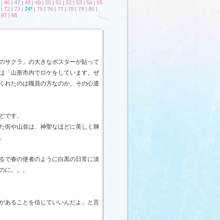
|
46
|
47
|
48
|
49
|
50
|
51
|
52
|
53
|
54
|
55
|
72
|
73
|
74*
|
75
|
76
|
77
|
78
|
79
|
80
|
|
97
|
98
のサクラ」の大きなポスターが貼って
は「山形市内でロケをしています。ぜ
くれたのは職員の方なのか、その心遣
どです。
た街や山並は、神聖なほどに美しく輝
。
るで春の使者のように白黒の日常に淡
のに。。。
があることを信じていいんだよ」と言