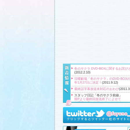
冬のサクラ DVD-BOXに関するお詫び
(2012.2.10)
日曜劇場「冬のサクラ」のDVD-BOXの
年1月27日に決定！
(2011.9.12)
最終話字幕放送未対応のおわび
(2011.3
スタッフ日記「冬のサクラ前線」
韓Pより最終回放送終了によせて
出演者クランクアップコメント！
クランクアップ報告と義援金
高橋Pより番組をご覧頂いている皆様
『冬のサクラ』主題歌CD、小説、サ
ク、DVD‐BOXプレゼント！
(2011.3.20
スタッフ日記「冬のサクラ前線」
、
ギ