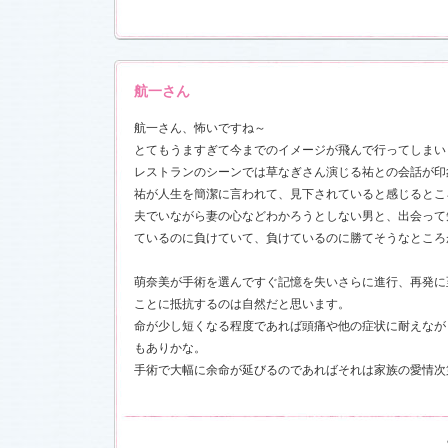
17)
航一さん
航一さん、怖いですね～
とてもうますぎて今までのイメージが飛んで行ってしま
レストランのシーンでは草なぎさん演じる祐との会話が印
祐が人生を簡潔に言われて、見下されていると感じるとこ
夫でいながら妻の心などわかろうとしない男と、出会って
ているのに負けていて、負けているのに勝てそうなところ
萌奈美が手術を選んですぐ記憶を失いさらに進行、再発に
ことに抵抗するのは自然だと思います。
命が少し短くなる程度であれば頭痛や他の症状に耐えなが
もありかな。
手術で大幅に余命が延びるのであればそれは家族の愛情次