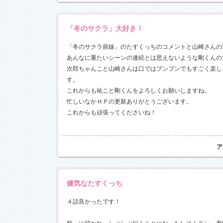
前線」
、
ギ
本日も異状
ク山形ナ
「冬のサクラ」大好き！
「冬のサクラ前線」のたすくっちのコメントと山崎さんの
グ開催決
あんなに重たいシーンの連続とは思えないような剛くんの
次郎ちゃんこと山崎さんは口ではプンプンでもすごく楽し
前線」
、
ギ
本日も異状
す。
ク山形ナ
これからも祐こと剛くんをよろしくお願いしますね。
忙しいなかＨＰの更新ありがとうございます。
これからも頑張ってくださいね！
場レポート
満載！「冬
.6)
「冬のサク
本日も異状
ア
ク山形ナ
！
健気なたすくっち
ッフ日記
レポート
満載！「冬
４話良かったです！
23)