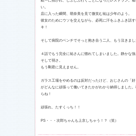
航一に招かれ、しぶしぶ行くことになったレストラン。着
お楽しみく
い。
中絹代賞”受
店に入った瞬間、萌奈美を見て微笑む祐は少年のよう。
彼女のためにウソを交えながら、必死に汗をふきふき話す
18)
キ！
前線」
を更
現場レポー
報満載！
そして病院のベンチでそっと抱き合う二人、もう泣きまし
1.16)
』の「着う
４話でもう完全に祐さんに惚れてしまいました。静かな強
しました
そして弱さ。
もう剛君に見えません。
恋愛カフェ
14)
ガラス工場をやめるのは反対だったけど、おじさんの「好
しました
がどんなに頑張って働いてきたかがわかり納得しました。
らね！
決定！
頑張れ、たすくっち！！
ました
情出演しま
PS・・・次郎ちゃんも上京しちゃう！？（笑）