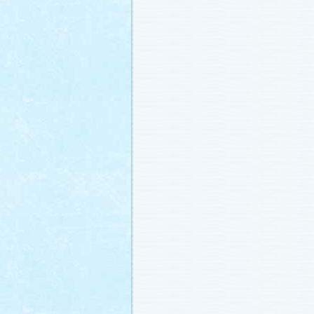
冬に咲く桜「啓翁桜」で一足早い春を
ださい♪
(2011.1.20)
江波杏子さん“毎日映画コンクール・田
賞！
(2011.1.18)
「冬のサクラ」第1話再放送！
(2011.1.
あらすじ
、
スタッフ日記「冬のサクラ
新しました。
ギャラリー
、
山崎樹範の
ト「本日も異状なし!?」
、
山形県の情
「冬サク山形ナビ」
公開しました (2011.
主題歌『愛してるって言えなくたって
た®」配信開始です！
(2011.1.16)
今井美樹さんのインタビュー
をアップ
(2011.1.14)
恋にまつわるエトセトラを語り合う
「
テリア」
がオープンしました！(2011.1.
番宣情報
(2011.1.14)
スタッフ日記「冬のサクラ前線」
公開
(2011.1.12)
主題歌は山下達郎のニューシングルに
(2011.1.11)
草彅剛さんのインタビュー
をアップし
(2011.1.9)
『冬のサクラ』にチェ・ジウさんが友
す！
(2011.1.9)
人物詳細
を追加しました (2011.1.8)