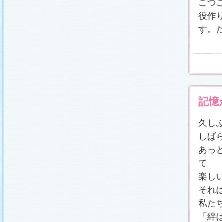
こつ
役作
す。
記憶
久し
しば
あっ
て
楽し
それ
私た
「絆