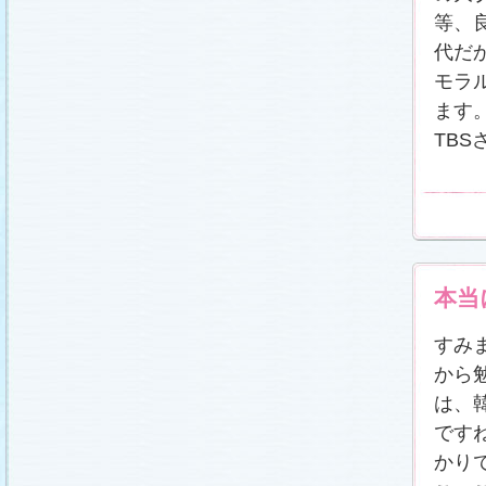
等、
代だ
モラ
ます
TB
本当
すみ
から
は、
です
かり