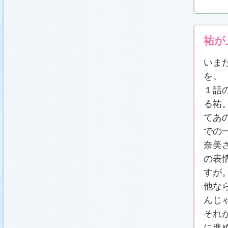
冬に咲く桜「啓翁桜」で一足早い春をお楽しみく
ださい♪
(2011.1.20)
江波杏子さん“毎日映画コンクール・田中絹代賞”受
賞！
(2011.1.18)
祐が
「冬のサクラ」第1話再放送！
(2011.1.18)
あらすじ
、
スタッフ日記「冬のサクラ前線」
を更
新しました。
ギャラリー
、
山崎樹範の現場レポー
いま
ト「本日も異状なし!?」
、
山形県の情報満載！
「冬サク山形ナビ」
公開しました (2011.1.16)
を。
主題歌『愛してるって言えなくたって』の「着う
た®」配信開始です！
(2011.1.16)
１話
今井美樹さんのインタビュー
をアップしました
る祐
(2011.1.14)
てあ
恋にまつわるエトセトラを語り合う
「恋愛カフェ
テリア」
がオープンしました！(2011.1.14)
での
番宣情報
(2011.1.14)
奈美
スタッフ日記「冬のサクラ前線」
公開しました
(2011.1.12)
の表
主題歌は山下達郎のニューシングルに決定！
(2011.1.11)
すが
草彅剛さんのインタビュー
をアップしました
他な
(2011.1.9)
んじ
『冬のサクラ』にチェ・ジウさんが友情出演しま
す！
(2011.1.9)
それ
人物詳細
を追加しました (2011.1.8)
に進