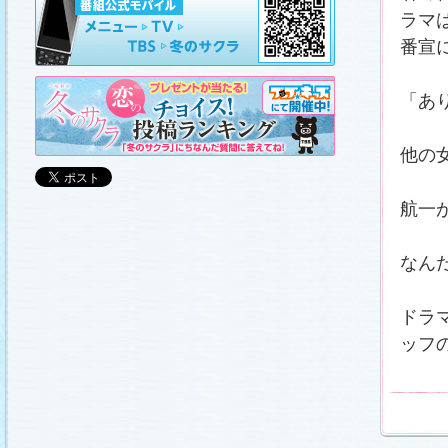
山崎樹範の現場レポート「本日も異状なし!?」
、
山形県の情報満載！「冬サク山形ナビ」
を更新し
ラマ
ました (2011.3.20)
番宣
日曜劇場『冬のサクラ』DVD-BOXの発売が決定!!
(2011.3.18)
番宣情報
(2011.3.17)
「あ
「冬のサクラ」が書籍化されます！
(2011.3.11)
あらすじ
、
スタッフ日記「冬のサクラ前線」
、
ギ
ャラリー
、
山崎樹範の現場レポート「本日も異状
他の
なし!?」
、
山形県の情報満載！「冬サク山形ナ
ビ」
を更新しました (2011.3.6)
番宣情報
(2011.3.2)
航一
番組のサウンドトラックが発売されます！
(2011.3.1)
あらすじ
、
スタッフ日記「冬のサクラ前線」
、
ギ
なん
ャラリー
、
山崎樹範の現場レポート「本日も異状
なし!?」
、
山形県の情報満載！「冬サク山形ナ
ビ」
、
写真投稿コーナー「冬のキオク」
を更新し
ました。祐と萌奈美を熱演する草なぎさんと今井
さんが、“今”の気持ちを語ってくれました！
「スペ
ドラ
シャルインタビュー」
更新！ (2011.2.27)
ッフ
「冬のサクラ」オリジナルグッズの販売開始
(2011.2.25)
番宣情報
(2011.2.25)
クォン・サンウさんが友情出演されます！
(2011.2.23)
写真投稿コーナー「冬のキオク」
に投稿作品を掲