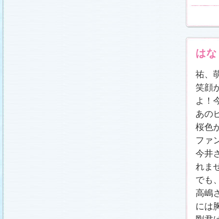
はな
祐、
笑顔
よ！
あの
桜色
ファ
今井
れま
でも
高嶋
には