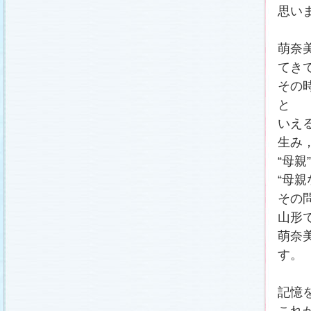
思い
萌奈
てき
その
と
いえ
生み
“母
“母
その
山形
萌奈
す。
記憶
これ