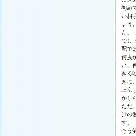
番宣情報
(2011.1.8)
初め
相関図
公開しました (2010.12.24)
番宣情報
(2010.12.22)
い相
プレサイトオープンしました！(2010.12.17)
ょう
た。
でし
配で
何度
い、
きる
きに
上京
かし
ただ
けの
す。
そう