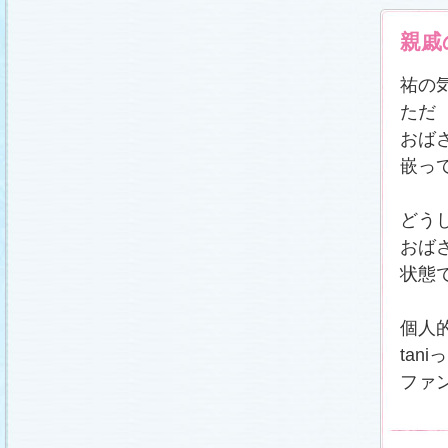
載しました (2011.2.21)
あらすじ
、
スタッフ日記「冬のサクラ前線」
、
ギ
親戚
ャラリー
、
山崎樹範の現場レポート「本日も異状
なし!?」
、
山形県の情報満載！「冬サク山形ナ
ビ」
を更新しました (2011.2.20)
祐の
番宣情報
(2011.2.14)
ただ
『冬のサクラ』緊急ファンミーティング開催決
定！
(2011.2.13)
おば
あらすじ
、
スタッフ日記「冬のサクラ前線」
、
ギ
ャラリー
、
山崎樹範の現場レポート「本日も異状
嵌っ
なし!?」
、
山形県の情報満載！「冬サク山形ナ
ビ」
を更新しました (2011.2.13)
番宣情報
(2011.2.10)
どう
あらすじ
、
ギャラリー
、
山崎樹範の現場レポート
「本日も異状なし!?」
、
山形県の情報満載！「冬
おば
サク山形ナビ」
を更新しました (2011.2.6)
状態
あらすじ
、
ギャラリー
、
スタッフ日記「冬のサク
ラ前線」
、
山崎樹範の現場レポート「本日も異状
なし!?」
、
山形県の情報満載！「冬サク山形ナ
ビ」
を更新しました (2011.1.30)
個人
「啓翁桜」をプレゼントしちゃいます！
(2011.1.28)
tan
あらすじ
、
ギャラリー
、
相関図
、
スタッフ日記
ファ
「冬のサクラ前線」
、
山崎樹範の現場レポート
「本日も異状なし!?」
、
山形県の情報満載！「冬
サク山形ナビ」
を更新しました (2011.1.23)
番宣情報
(2011.1.20)