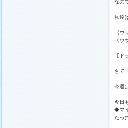
なの
私達
《ウ
《ウ
【ドラ
さて
今週
今日
◆マ
たっ(*