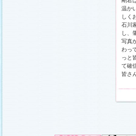
剛君
温か
しく
石川
し、
写真
わっ
っと
て確
皆さ