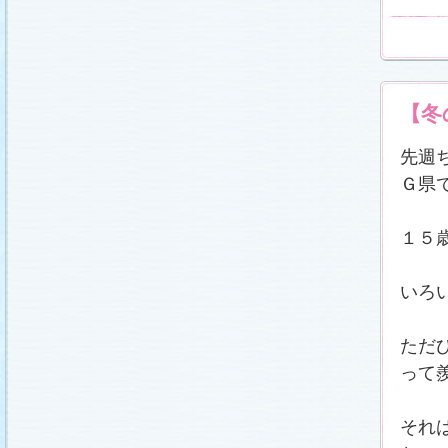
【冬
先週
Ｇ県
１５
いろ
ただ
って
それ