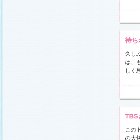
待ち
久し
は、
しく
TB
この
の大