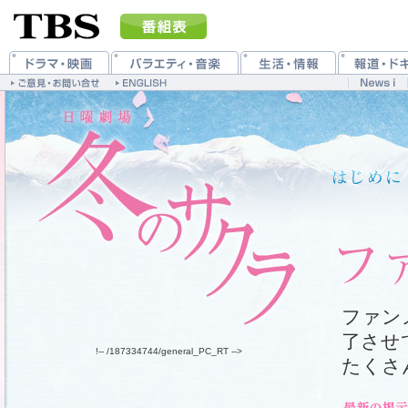
ファン
了させ
!-- /187334744/general_PC_RT -->
たくさ