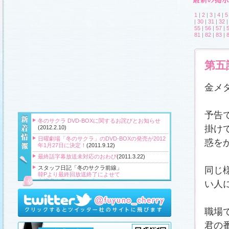
1
|
2
|
3
|
4
|
5
|
30
|
31
|
32
55
|
56
|
57
|
81
|
82
|
83
|
第五
金メ
予告
冬のサクラ DVD-BOXに関するお詫びとお知らせ
掛け
(2012.2.10)
日曜劇場「冬のサクラ」のDVD-BOXの発売が2012
惑を
年1月27日に決定！
(2011.9.12)
最終話字幕放送未対応のおわび
(2011.3.22)
スタッフ日記「冬のサクラ前線」
同じ
韓Pより最終回放送終了によせて
出演者クランクアップコメント！
い人
クランクアップ報告と義援金
高橋Pより番組をご覧頂いている皆様へ
『冬のサクラ』主題歌CD、小説、サウンドトラッ
職場
ク、DVD‐BOXプレゼント！
(2011.3.20)
君の
スタッフ日記「冬のサクラ前線」
、
ギャラリー
、