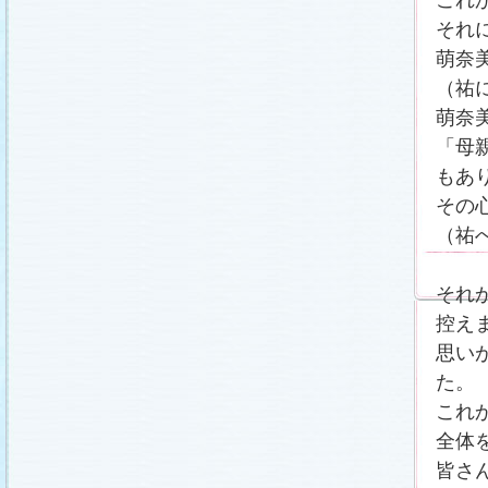
それ
萌奈
（祐
萌奈
「母
もあ
その
（祐
それ
控え
思い
た。
これ
全体
皆さ