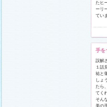
たヒ
ーリ
てい
手を
誤解
１話
祐と
しょ
たら
てく
そん
美の