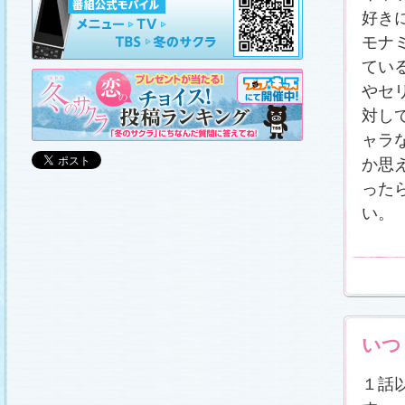
山崎樹範の現場レポート「本日も異状なし!?」
、
山形県の情報満載！「冬サク山形ナビ」
を更新し
好き
ました (2011.3.20)
モナ
日曜劇場『冬のサクラ』DVD-BOXの発売が決定!!
(2011.3.18)
てい
番宣情報
(2011.3.17)
やセ
「冬のサクラ」が書籍化されます！
(2011.3.11)
対し
あらすじ
、
スタッフ日記「冬のサクラ前線」
、
ギ
ャラリー
、
山崎樹範の現場レポート「本日も異状
ャラ
なし!?」
、
山形県の情報満載！「冬サク山形ナ
ビ」
を更新しました (2011.3.6)
か思
番宣情報
(2011.3.2)
った
番組のサウンドトラックが発売されます！
(2011.3.1)
い。
あらすじ
、
スタッフ日記「冬のサクラ前線」
、
ギ
ャラリー
、
山崎樹範の現場レポート「本日も異状
なし!?」
、
山形県の情報満載！「冬サク山形ナ
ビ」
、
写真投稿コーナー「冬のキオク」
を更新し
ました。祐と萌奈美を熱演する草なぎさんと今井
さんが、“今”の気持ちを語ってくれました！
「スペ
シャルインタビュー」
更新！ (2011.2.27)
「冬のサクラ」オリジナルグッズの販売開始
(2011.2.25)
いつ
番宣情報
(2011.2.25)
クォン・サンウさんが友情出演されます！
(2011.2.23)
１話
写真投稿コーナー「冬のキオク」
に投稿作品を掲