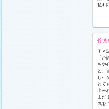
私も
佇ま
ＴＶ
「台
ちや
と、
しっ
とて
出来
まだ
気を