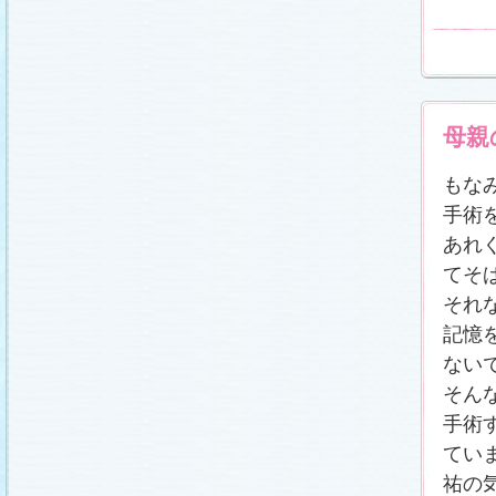
母親
もな
手術
あれ
てそ
それ
記憶
ない
そん
手術
てい
祐の