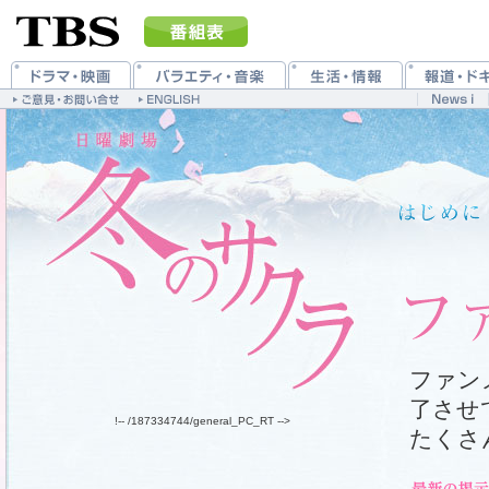
ファン
了させ
!-- /187334744/general_PC_RT -->
たくさ