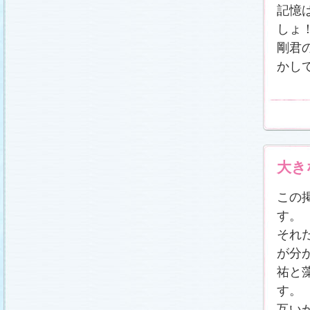
冬に咲く桜「啓翁桜」で一足早い春をお楽しみく
記憶
ださい♪
(2011.1.20)
しょ！
江波杏子さん“毎日映画コンクール・田中絹代賞”受
賞！
(2011.1.18)
剛君
「冬のサクラ」第1話再放送！
(2011.1.18)
かし
あらすじ
、
スタッフ日記「冬のサクラ前線」
を更
新しました。
ギャラリー
、
山崎樹範の現場レポー
ト「本日も異状なし!?」
、
山形県の情報満載！
「冬サク山形ナビ」
公開しました (2011.1.16)
主題歌『愛してるって言えなくたって』の「着う
た®」配信開始です！
(2011.1.16)
今井美樹さんのインタビュー
をアップしました
(2011.1.14)
恋にまつわるエトセトラを語り合う
「恋愛カフェ
大き
テリア」
がオープンしました！(2011.1.14)
番宣情報
(2011.1.14)
この
スタッフ日記「冬のサクラ前線」
公開しました
(2011.1.12)
す。
主題歌は山下達郎のニューシングルに決定！
(2011.1.11)
それ
草彅剛さんのインタビュー
をアップしました
が分
(2011.1.9)
祐と
『冬のサクラ』にチェ・ジウさんが友情出演しま
す！
(2011.1.9)
す。
人物詳細
を追加しました (2011.1.8)
互い