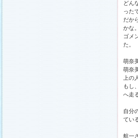
どん
った
だか
かな
ゴメ
た。
萌奈
萌奈
上の
もし
へ走
自分
てい
航一