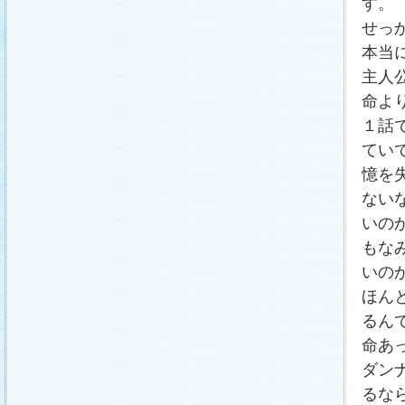
す。
載しました (2011.2.21)
あらすじ
、
スタッフ日記「冬のサクラ前線」
、
ギ
せっ
ャラリー
、
山崎樹範の現場レポート「本日も異状
なし!?」
、
山形県の情報満載！「冬サク山形ナ
本当
ビ」
を更新しました (2011.2.20)
主人
番宣情報
(2011.2.14)
命よ
『冬のサクラ』緊急ファンミーティング開催決
定！
(2011.2.13)
１話
あらすじ
、
スタッフ日記「冬のサクラ前線」
、
ギ
ャラリー
、
山崎樹範の現場レポート「本日も異状
てい
なし!?」
、
山形県の情報満載！「冬サク山形ナ
ビ」
を更新しました (2011.2.13)
憶を
番宣情報
(2011.2.10)
ない
あらすじ
、
ギャラリー
、
山崎樹範の現場レポート
「本日も異状なし!?」
、
山形県の情報満載！「冬
いの
サク山形ナビ」
を更新しました (2011.2.6)
もな
あらすじ
、
ギャラリー
、
スタッフ日記「冬のサク
ラ前線」
、
山崎樹範の現場レポート「本日も異状
いの
なし!?」
、
山形県の情報満載！「冬サク山形ナ
ビ」
を更新しました (2011.1.30)
ほん
「啓翁桜」をプレゼントしちゃいます！
(2011.1.28)
るん
あらすじ
、
ギャラリー
、
相関図
、
スタッフ日記
命あ
「冬のサクラ前線」
、
山崎樹範の現場レポート
「本日も異状なし!?」
、
山形県の情報満載！「冬
ダン
サク山形ナビ」
を更新しました (2011.1.23)
るな
番宣情報
(2011.1.20)