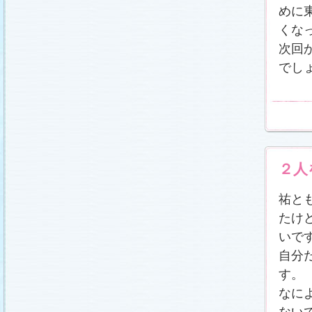
めに
くな
次回
でし
２人
祐と
たけ
いで
自分
す。
なに
ない