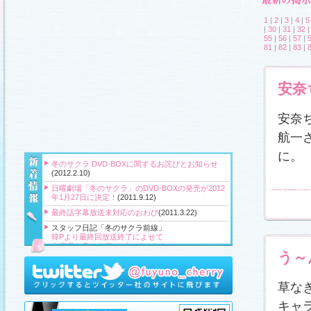
1
|
2
|
3
|
4
|
5
|
30
|
31
|
32
55
|
56
|
57
|
81
|
82
|
83
|
安奈
安奈
航一
に。
冬のサクラ DVD-BOXに関するお詫びとお知らせ
(2012.2.10)
日曜劇場「冬のサクラ」のDVD-BOXの発売が2012
年1月27日に決定！
(2011.9.12)
最終話字幕放送未対応のおわび
(2011.3.22)
スタッフ日記「冬のサクラ前線」
韓Pより最終回放送終了によせて
出演者クランクアップコメント！
う～
クランクアップ報告と義援金
高橋Pより番組をご覧頂いている皆様へ
『冬のサクラ』主題歌CD、小説、サウンドトラッ
草な
ク、DVD‐BOXプレゼント！
(2011.3.20)
キャ
スタッフ日記「冬のサクラ前線」
、
ギャラリー
、