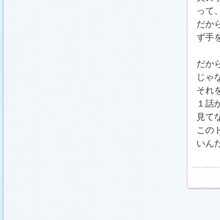
って
だか
ず手
だか
じゃ
それ
１話
見て
この
いん