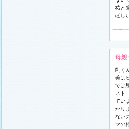
祐と
ほし
母親
剛く
美は
では
スト
てい
かり
ない
マの