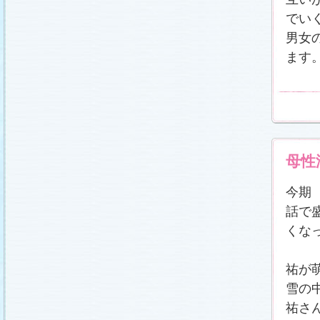
番宣情報
(2011.1.8)
でい
相関図
公開しました (2010.12.24)
番宣情報
(2010.12.22)
男女
プレサイトオープンしました！(2010.12.17)
ます
母性
今期
話で
くな
祐が
雪の
祐さ