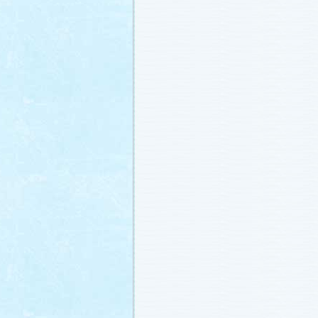
冬に咲く桜「啓翁桜」で一足早い春を
ださい♪
(2011.1.20)
江波杏子さん“毎日映画コンクール・田
賞！
(2011.1.18)
「冬のサクラ」第1話再放送！
(2011.1.
あらすじ
、
スタッフ日記「冬のサクラ
新しました。
ギャラリー
、
山崎樹範の
ト「本日も異状なし!?」
、
山形県の情
「冬サク山形ナビ」
公開しました (2011.
主題歌『愛してるって言えなくたって
た®」配信開始です！
(2011.1.16)
今井美樹さんのインタビュー
をアップ
(2011.1.14)
恋にまつわるエトセトラを語り合う
「
テリア」
がオープンしました！(2011.1.
番宣情報
(2011.1.14)
スタッフ日記「冬のサクラ前線」
公開
(2011.1.12)
主題歌は山下達郎のニューシングルに
(2011.1.11)
草彅剛さんのインタビュー
をアップし
(2011.1.9)
『冬のサクラ』にチェ・ジウさんが友
す！
(2011.1.9)
人物詳細
を追加しました (2011.1.8)