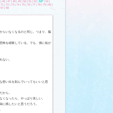
|
46
|
47
|
48
|
49
|
50
|
51
|
52
|
53*
|
54
|
|
71
|
72
|
73
|
74
|
75
|
76
|
77
|
78
|
79
|
80
|
|
97
|
98
からいなくなるのと同じ。つまり、脳
恐怖を経験している。でも、側に祐が
れない。
な想い出を刻んでいってもいいと思
だから。
なくなったら、やっぱり哀しい。
録に残したいと思うだろう。
。