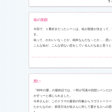
T
前線」
、
ギ
本日も異状
ク山形ナ
祐の笑顔
グ開催決
今回で、１番好きだったシーンは、祐が面接が決まって、
す。
前線」
、
ギ
本日も異状
祐って、かわいいな～とか、純粋なんだな～とか……思い
ク山形ナ
こんな祐が、こんな切ない恋をしているんだなあと思うと
場レポート
満載！「冬
.6)
「冬のサク
本日も異状
ク山形ナ
想い
！
「99年の愛」の最終話では、一郎が写真や回想シーンだ
ッフ日記
がずっーと感じられました。
レポート
満載！「冬
今井さんが、このドラマの最初の印象からラヴストーリー
23)
たからなのか、表現方法が祐さんに対して愛する人への思