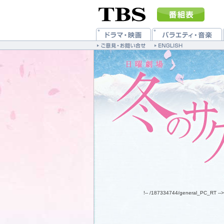
!-- /187334744/general_PC_RT -->