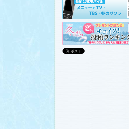
山崎樹範の現場レポート「本日も異状な
山形県の情報満載！「冬サク山形ナビ
ました (2011.3.20)
日曜劇場『冬のサクラ』DVD-BOXの発
(2011.3.18)
番宣情報
(2011.3.17)
「冬のサクラ」が書籍化されます！
(20
あらすじ
、
スタッフ日記「冬のサクラ
ャラリー
、
山崎樹範の現場レポート「
なし!?」
、
山形県の情報満載！「冬サ
ビ」
を更新しました (2011.3.6)
番宣情報
(2011.3.2)
番組のサウンドトラックが発売されま
(2011.3.1)
あらすじ
、
スタッフ日記「冬のサクラ
ャラリー
、
山崎樹範の現場レポート「
なし!?」
、
山形県の情報満載！「冬サ
ビ」
、
写真投稿コーナー「冬のキオク
ました。祐と萌奈美を熱演する草なぎ
さんが、“今”の気持ちを語ってくれま
シャルインタビュー」
更新！ (2011.2.2
「冬のサクラ」オリジナルグッズの販
(2011.2.25)
番宣情報
(2011.2.25)
クォン・サンウさんが友情出演されま
(2011.2.23)
写真投稿コーナー「冬のキオク」
に投