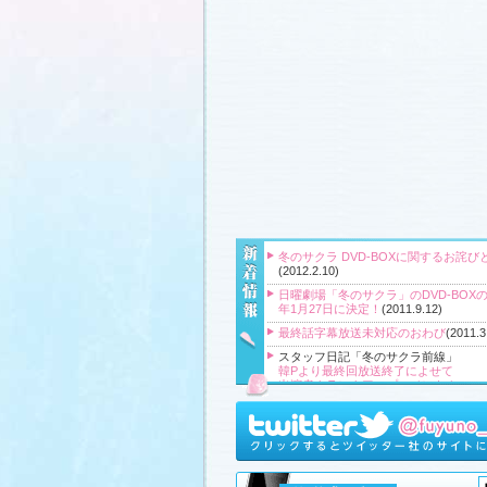
冬のサクラ DVD-BOXに関するお詫び
(2012.2.10)
日曜劇場「冬のサクラ」のDVD-BOXの
年1月27日に決定！
(2011.9.12)
最終話字幕放送未対応のおわび
(2011.3
スタッフ日記「冬のサクラ前線」
韓Pより最終回放送終了によせて
出演者クランクアップコメント！
クランクアップ報告と義援金
高橋Pより番組をご覧頂いている皆様
『冬のサクラ』主題歌CD、小説、サ
ク、DVD‐BOXプレゼント！
(2011.3.20
スタッフ日記「冬のサクラ前線」
、
ギ