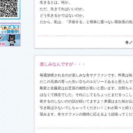
し!?」
、
生きるとは、何か。
」
を更新し
ただ、生きてればいいのか。
売が決定!!
どう生きるかではないのか。
だから、私は、「手術する」と簡単に選べない萌奈美の気
11.3.11)
前線」
、
ギ
本日も異状
冬ノ
ク山形ナ
す！
楽しみなんですが・・・
前線」
、
ギ
毎週放映されるのが楽しみな冬サクファンです。昨夜は祐
本日も異状
ク山形ナ
だこの兄弟の育った生い立ちのエピソードあると思うんで
」
を更新し
剛君と佐藤君はお芝居の相性が良いと思います。次郎ちゃ
さんと今井
した！
「スペ
はなくて残念でした。それにしてもちょっとまだるっこし
7)
術するのしないのの話が続いてますよ！来週はまた祐が止
売開始
引き延ばさないでしちゃってください！これが延々と続く
望みます。冬サクファンの期待に応えるよう頑張ってくだ
す！
稿作品を掲