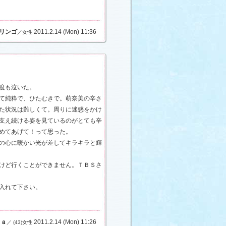
リンゴ
2011.2.14 (Mon) 11:36
／女性
度も泣いた。
て純粋で、ひたむきで。萌奈美の辛さ
た状況は難しくて。周りに迷惑をかけ
支え続ける姿を見ているのがとても辛
めてあげて！って思った。
の心に暖かい光が差してキラキラと輝
けど行くことができません。ＴＢＳさ
入れて下さい。
ｒａ
2011.2.14 (Mon) 11:26
／ (43)女性