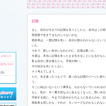
|
30
|
31
|
32
|
33
|
34
|
35
|
36
|
37
|
38
|
39
|
40
|
41
|
42
|
43
|
44
|
45
55
|
56
|
57
|
58
|
59
|
60
|
61
|
62
|
63
|
64
|
65
|
66
|
67
|
68
|
69
|
70
81
|
82
|
83
|
84
|
85
|
86
|
87
|
88
|
89
|
90
|
91
|
92
|
93
|
94
|
95
|
96
記憶
もし、自分が今までの記憶を失うとしたら、自分はこの世
死状態で生きてるものじゃないかな。
萌奈美は、一度記憶を失い、自分が誰かわからないという
いた。
それで、新しい自分になれたのに、記憶は甦った。
今度は、本当に記憶を失ったまま生きることになるかもし
とお知らせ
私も自分に置き換えたら、手術が怖い。
発売が2012
今の自分を失いたくない。
そう考えてしまう。
.22)
ただ、生き返ったつもりで、真っ白な記憶のページに新た
う。
そこに祐はいないという事実も、わからないでいられるの
へ
もし、私が、今一番大切な人に会えなくなった、思い出せ
ウンドトラッ
手術する前に、今までの自分がどのように生きたのか、記
)
萌奈美も同じかな…それが、モノローグなのかもしれない
ャラリー
、