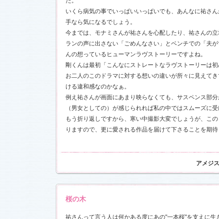
た。
お楽しみく
いくら病気の事でいっぱいいっぱいでも、あんなに祐さん
中絹代賞”受
手なら気になるでしょう。
今までは、モナミさんが祐さんを心配したり、祐さんの立
18)
ランの声に出さない「ごめんなさい」とベンチでの「夫が
前線」
を更
んの想っているヒューマンラヴストーリーですよね。
現場レポー
報満載！
剛くんは最初「こんなにストレートなラヴストーリーは初
1.16)
お二人のこのドラマに対する想いの違いが所々に見えてき
』の「着う
ける違和感なのかなぁ。
しました
例え祐さんが画面にあまり映らなくても、サスペンス部分
（男女としての）が感じられれば私の中ではスムーズに受
恋愛カフェ
14)
もう折り返しですから、寒い中撮影大変でしょうが、この
りますので、更に愛される作品を届けて下さることを期待
しました
決定！
アメジ
ました
情出演しま
桜の木
祐さんって言う人は何かある度にあの"一本桜"を支えに生