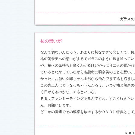
ガラスの
祐の想いが
なんて切ないんだろう。あまりに切なすぎて悲しくて、何
祐の萌奈美への想いがまるでガラスのように透き通ってい
や、祐への気持ちも良くわかるけどやっぱり二人の置かれ
ているとわかっていながらも懸命に萌奈美のことを想い、
かった。お願い次郎ちゃん山形から飛んできて祐を抱きし
この先二人はどうなっちゃうんだろう。いつか祐と萌奈美
く日がくるのかな。くるといいな。
ＰＳ，ファンミーティングあるんですね。すごく行きたい
ん、お願いします。
どこかの番組でその模様を放送するかＤＶＤに特典として
ｓｏ