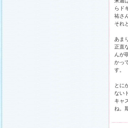
来週
らド
祐さ
それ
あま
正直
んが
かっ
す。
とに
ない
キャ
ね。