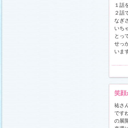
１話
２話
なぎ
いち
とっ
せっ
いま
笑顔
祐さ
です
の展