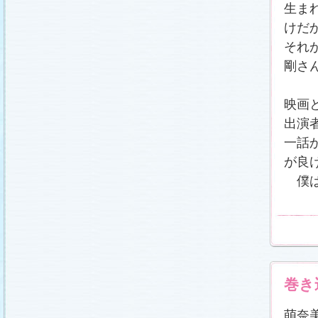
番宣情報
(2011.1.8)
生ま
相関図
公開しました (2010.12.24)
けだ
番宣情報
(2010.12.22)
それ
プレサイトオープンしました！(2010.12.17)
剛さ
映画
出演
一話
が良
僕は
巻き
萌奈