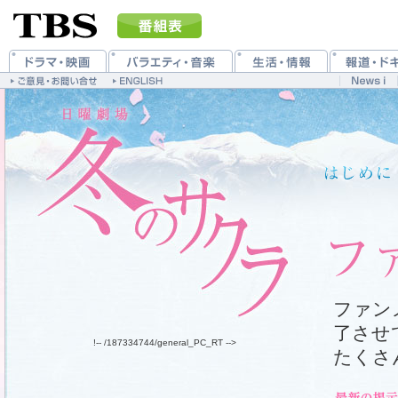
ファン
了させ
!-- /187334744/general_PC_RT -->
たくさ