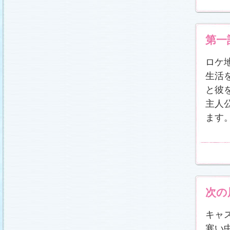
第一
ロケ
生活
と彼
主人
ます
次の
キャ
寒い