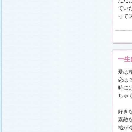
ただ
冬に咲く桜「啓翁桜」で一足早い春をお楽しみく
ださい♪
(2011.1.20)
てい
江波杏子さん“毎日映画コンクール・田中絹代賞”受
って
賞！
(2011.1.18)
「冬のサクラ」第1話再放送！
(2011.1.18)
あらすじ
、
スタッフ日記「冬のサクラ前線」
を更
新しました。
ギャラリー
、
山崎樹範の現場レポー
ト「本日も異状なし!?」
、
山形県の情報満載！
「冬サク山形ナビ」
公開しました (2011.1.16)
主題歌『愛してるって言えなくたって』の「着う
た®」配信開始です！
(2011.1.16)
今井美樹さんのインタビュー
をアップしました
一生
(2011.1.14)
恋にまつわるエトセトラを語り合う
「恋愛カフェ
愛は
テリア」
がオープンしました！(2011.1.14)
番宣情報
(2011.1.14)
恋は
スタッフ日記「冬のサクラ前線」
公開しました
時に
(2011.1.12)
ちゃ
主題歌は山下達郎のニューシングルに決定！
(2011.1.11)
草彅剛さんのインタビュー
をアップしました
(2011.1.9)
好き
『冬のサクラ』にチェ・ジウさんが友情出演しま
素敵
す！
(2011.1.9)
人物詳細
を追加しました (2011.1.8)
祐が