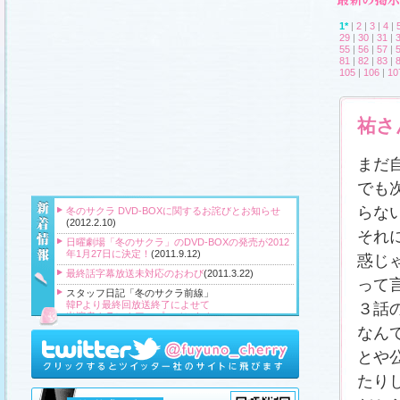
1*
|
2
|
3
|
4
|
29
|
30
|
31
|
55
|
56
|
57
|
81
|
82
|
83
|
105
|
106
|
10
祐さ
まだ
でも
らな
冬のサクラ DVD-BOXに関するお詫びとお知らせ
(2012.2.10)
それ
日曜劇場「冬のサクラ」のDVD-BOXの発売が2012
年1月27日に決定！
(2011.9.12)
惑じ
最終話字幕放送未対応のおわび
(2011.3.22)
って
スタッフ日記「冬のサクラ前線」
韓Pより最終回放送終了によせて
３話
出演者クランクアップコメント！
クランクアップ報告と義援金
なん
高橋Pより番組をご覧頂いている皆様へ
とや
『冬のサクラ』主題歌CD、小説、サウンドトラッ
ク、DVD‐BOXプレゼント！
(2011.3.20)
たり
スタッフ日記「冬のサクラ前線」
、
ギャラリー
、