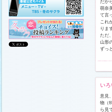
だか
山崎樹範の現場レポート「本日も異状なし!?」
、
山形県の情報満載！「冬サク山形ナビ」
を更新し
ました (2011.3.20)
萌奈
日曜劇場『冬のサクラ』DVD-BOXの発売が決定!!
て言
(2011.3.18)
これ
番宣情報
(2011.3.17)
「冬のサクラ」が書籍化されます！
(2011.3.11)
りま
あらすじ
、
スタッフ日記「冬のサクラ前線」
、
ギ
ただ
ャラリー
、
山崎樹範の現場レポート「本日も異状
なし!?」
、
山形県の情報満載！「冬サク山形ナ
山形
ビ」
を更新しました (2011.3.6)
番宣情報
(2011.3.2)
ずっ
番組のサウンドトラックが発売されます！
(2011.3.1)
あらすじ
、
スタッフ日記「冬のサクラ前線」
、
ギ
ャラリー
、
山崎樹範の現場レポート「本日も異状
なし!?」
、
山形県の情報満載！「冬サク山形ナ
ビ」
、
写真投稿コーナー「冬のキオク」
を更新し
ました。祐と萌奈美を熱演する草なぎさんと今井
さんが、“今”の気持ちを語ってくれました！
「スペ
シャルインタビュー」
更新！ (2011.2.27)
いろ
「冬のサクラ」オリジナルグッズの販売開始
(2011.2.25)
意見
番宣情報
(2011.2.25)
クォン・サンウさんが友情出演されます！
物（
(2011.2.23)
ら見
写真投稿コーナー「冬のキオク」
に投稿作品を掲