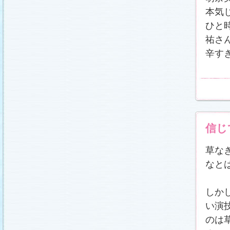
本気
ひと
祐さ
辛す
信じ
草な
なと
しか
い演
のは