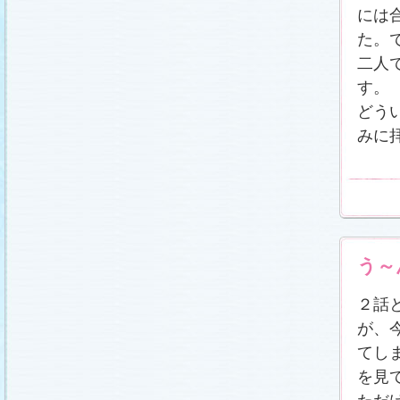
載しました (2011.2.21)
には
あらすじ
、
スタッフ日記「冬のサクラ前線」
、
ギ
ャラリー
、
山崎樹範の現場レポート「本日も異状
た。
なし!?」
、
山形県の情報満載！「冬サク山形ナ
ビ」
を更新しました (2011.2.20)
二人
番宣情報
(2011.2.14)
す。
『冬のサクラ』緊急ファンミーティング開催決
どう
定！
(2011.2.13)
あらすじ
、
スタッフ日記「冬のサクラ前線」
、
ギ
みに
ャラリー
、
山崎樹範の現場レポート「本日も異状
なし!?」
、
山形県の情報満載！「冬サク山形ナ
ビ」
を更新しました (2011.2.13)
番宣情報
(2011.2.10)
あらすじ
、
ギャラリー
、
山崎樹範の現場レポート
「本日も異状なし!?」
、
山形県の情報満載！「冬
サク山形ナビ」
を更新しました (2011.2.6)
あらすじ
、
ギャラリー
、
スタッフ日記「冬のサク
ラ前線」
、
山崎樹範の現場レポート「本日も異状
う～
なし!?」
、
山形県の情報満載！「冬サク山形ナ
ビ」
を更新しました (2011.1.30)
「啓翁桜」をプレゼントしちゃいます！
２話
(2011.1.28)
が、
あらすじ
、
ギャラリー
、
相関図
、
スタッフ日記
「冬のサクラ前線」
、
山崎樹範の現場レポート
てし
「本日も異状なし!?」
、
山形県の情報満載！「冬
サク山形ナビ」
を更新しました (2011.1.23)
を見
番宣情報
(2011.1.20)