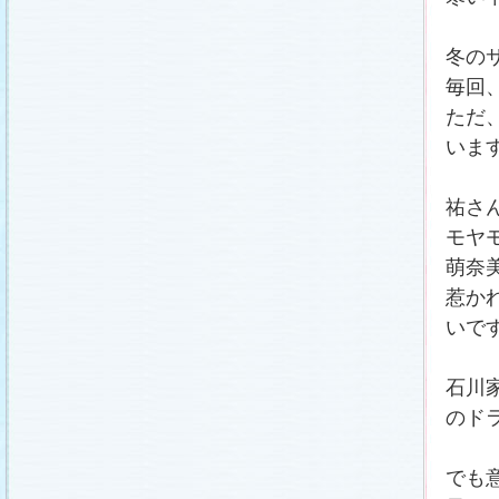
冬の
毎回
ただ
いま
祐さ
モヤ
萌奈
惹か
いで
石川
のド
でも