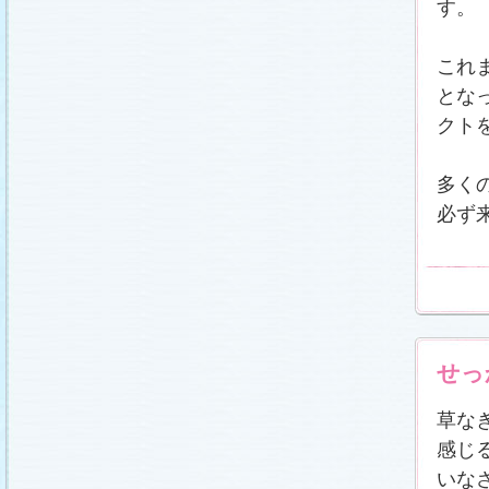
す。
これ
とな
クト
多く
必ず
せっ
草な
感じ
いな