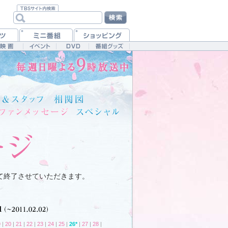
て終了させていただきます。
9
|
20
|
21
|
22
|
23
|
24
|
25
|
26*
|
27
|
28
|