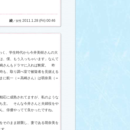
綾
2011.1.28 (Fri) 00:46
／女性
云わく、学生時代から今井美樹さんの大
は、僕、もう入っちゃいます」なんて
嶋さんもドラマに入れば豹変。 昨
時も、取り調べ室で被疑者を見据える
まに航一（＝高嶋さん）は萌奈美（＝
相応に成熟されてますが、私のような
ち主。 そんな今井さんと夫婦役をや
ん、俳優やってて良かったですね。
をそのまま踏襲し、妻である萌奈美を
ます。