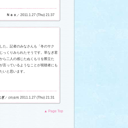
Ｎａｏ
2011.1.27 (Thu) 21:37
／
した。記者のみなさんも「冬のサク
じっくりみられたそうです。草なぎ君
から二人の感じたぬくもりを際立た
が言っているようなことが視聴者にも
たいと思います。
なぎ
2011.1.27 (Thu) 21:31
／ (35)女性
▲ Page Top