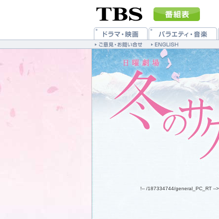
!-- /187334744/general_PC_RT -->