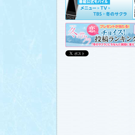
山崎樹範の現場レポート「本日も異状な
山形県の情報満載！「冬サク山形ナビ
ました (2011.3.20)
日曜劇場『冬のサクラ』DVD-BOXの発
(2011.3.18)
番宣情報
(2011.3.17)
「冬のサクラ」が書籍化されます！
(20
あらすじ
、
スタッフ日記「冬のサクラ
ャラリー
、
山崎樹範の現場レポート「
なし!?」
、
山形県の情報満載！「冬サ
ビ」
を更新しました (2011.3.6)
番宣情報
(2011.3.2)
番組のサウンドトラックが発売されま
(2011.3.1)
あらすじ
、
スタッフ日記「冬のサクラ
ャラリー
、
山崎樹範の現場レポート「
なし!?」
、
山形県の情報満載！「冬サ
ビ」
、
写真投稿コーナー「冬のキオク
ました。祐と萌奈美を熱演する草なぎ
さんが、“今”の気持ちを語ってくれま
シャルインタビュー」
更新！ (2011.2.2
「冬のサクラ」オリジナルグッズの販
(2011.2.25)
番宣情報
(2011.2.25)
クォン・サンウさんが友情出演されま
(2011.2.23)
写真投稿コーナー「冬のキオク」
に投