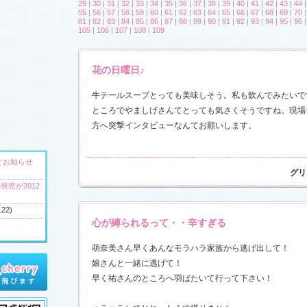
29
|
30
|
31
|
32
|
33
|
34
|
35
|
36
|
37
|
38
|
39
|
40
|
41
|
42
|
43
|
44
55
|
56
|
57
|
58
|
59
|
60
|
61
|
62
|
63
|
64
|
65
|
66
|
67
|
68
|
69
|
70
81
|
82
|
83
|
84
|
85
|
86
|
87
|
88
|
89
|
90
|
91
|
92
|
93
|
94
|
95
|
96
105
|
106
|
107
|
108
|
109
花の日曜日♪
牛テールスープとっても美味しそう。私も飲んでみたいで
ところでやましげさんてとっても気さくそうですね。現場
方へ突撃インタビューなんてお願いします。
とお知らせ
グリ
発売が2012
.22)
心が縛られるって・・辛すぎる
萌奈美さん早くあんなモラハラ家族から逃げ出して！
へ
娘さんと一緒に逃げて！
ウンドトラッ
早く祐さんのところへ羽ばたいて行って下さい！
)
ャラリー
、