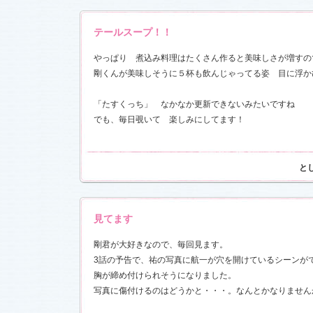
お楽しみく
中絹代賞”受
テールスープ！！
18)
やっぱり 煮込み料理はたくさん作ると美味しさが増すの
前線」
を更
剛くんが美味しそうに５杯も飲んじゃってる姿 目に浮か
現場レポー
報満載！
1.16)
「たすくっち」 なかなか更新できないみたいですね
』の「着う
でも、毎日覗いて 楽しみにしてます！
しました
恋愛カフェ
と
14)
しました
見てます
決定！
剛君が大好きなので、毎回見ます。
ました
3話の予告で、祐の写真に航一が穴を開けているシーンが
情出演しま
胸が締め付けられそうになりました。
写真に傷付けるのはどうかと・・・。なんとかなりません