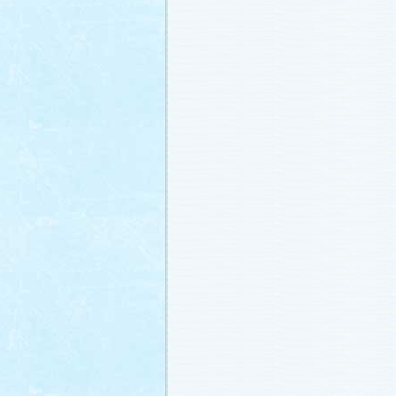
冬に咲く桜「啓翁桜」で一足早い春を
ださい♪
(2011.1.20)
江波杏子さん“毎日映画コンクール・田
賞！
(2011.1.18)
「冬のサクラ」第1話再放送！
(2011.1.
あらすじ
、
スタッフ日記「冬のサクラ
新しました。
ギャラリー
、
山崎樹範の
ト「本日も異状なし!?」
、
山形県の情
「冬サク山形ナビ」
公開しました (2011.
主題歌『愛してるって言えなくたって
た®」配信開始です！
(2011.1.16)
今井美樹さんのインタビュー
をアップ
(2011.1.14)
恋にまつわるエトセトラを語り合う
「
テリア」
がオープンしました！(2011.1.
番宣情報
(2011.1.14)
スタッフ日記「冬のサクラ前線」
公開
(2011.1.12)
主題歌は山下達郎のニューシングルに
(2011.1.11)
草彅剛さんのインタビュー
をアップし
(2011.1.9)
『冬のサクラ』にチェ・ジウさんが友
す！
(2011.1.9)
人物詳細
を追加しました (2011.1.8)