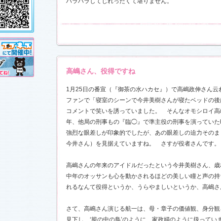
ハラハラしてじれったくて堪りません。
し!?」
、
」
を更新し
売が決定!!
11.3.11)
前線」
、
ギ
本日も異状
高嶋さん、役得ですね
ク山形ナ
1月25日の番宣（『御茶の水ハカセ』）で高嶋政伸さん
ファンで「寝室のシーンで今井美樹さんが寝たベッドの後
す！
コメントで笑いを誘っていました。 そんなオモシロイ高
年、他局の刑事もの『臨◯』で準主役の刑事を演っていた
前線」
、
ギ
本日も異状
強烈な眼差しが印象的でしたが、あの眼差しの迫力そのま
ク山形ナ
」
を更新し
今井さん）を見据えていますね。 さすが役者さんです。
さんと今井
した！
「スペ
7)
高嶋さんの年来のアイドルだったという今井美樹さん、歳
売開始
中年のオッサンも心を動かされるほどの美しい瞳と声の持
れるなんて役得というか、うらやましいというか、高嶋さ
す！
さて、高嶋さん演じる航一は、母・章子の価値観、身分観
稿作品を掲
見下し、‘籠の中の鳥’のように、家政婦のように扱ってい