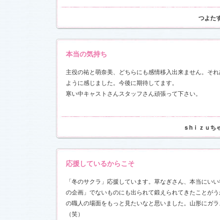
つよた
17)
本当の気持ち
主役の祐と萌奈美、どちらにも感情移入出来ません。それ
ように感じました。今後に期待してます。
寒い中キャストさんスタッフさん頑張って下さい。
ｓhｉｚｕち
応援しているからこそ
「冬のサクラ」応援しています。草なぎさん、本当にいい
の企画」でないものにも出られて鍛えられてきたことがう
の職人の場面をもっと見たいなと思いました。山形にガラ
（笑）