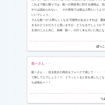
これまで観た限りでは、航一の萌奈美に対する感情は、支
前線」
、
ギ
本日も異状
やりは認められない。 その意味では彼は人間というより
ク山形ナ
いいでしょう。
そんな航一が‘人間らしくなる’可能性があるとすれば、愛
きるかどうかだろうと思いますが、どうなるでしょうか ?
グ開催決
主演の二人と共に、高嶋「航一」の行く末も大いに気にな
前線」
、
ギ
本日も異状
ク山形ナ
ぽっこ
場レポート
満載！「冬
.6)
航一さん・・
「冬のサク
本日も異状
ク山形ナ
航一さん・・目玉焼きの両目をフォークで潰して・・・ 
で刺してたでしょう！？ イラッとくると目を潰したくな
！
ち頑張れー！！
ッフ日記
レポート
満載！「冬
23)
つ