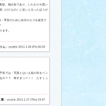
配欲、独占欲であり、いたわりや思い
獣（けだもの）に近いと云ったほうが
娘・琴音のために自分のエゴを超克で
?
ります。
りん
2011.1.28 (Fri) 00:20
／ (50)男性
予告では・写真とはいえ祐の目をペン
るの？？ 怖すぎっー！！ たすくっ
よ愛
2011.1.27 (Thu) 23:47
／ (32)女性