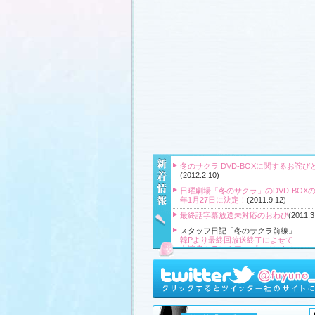
冬のサクラ DVD-BOXに関するお詫び
(2012.2.10)
日曜劇場「冬のサクラ」のDVD-BOXの
年1月27日に決定！
(2011.9.12)
最終話字幕放送未対応のおわび
(2011.3
スタッフ日記「冬のサクラ前線」
韓Pより最終回放送終了によせて
出演者クランクアップコメント！
クランクアップ報告と義援金
高橋Pより番組をご覧頂いている皆様
『冬のサクラ』主題歌CD、小説、サ
ク、DVD‐BOXプレゼント！
(2011.3.20
スタッフ日記「冬のサクラ前線」
、
ギ