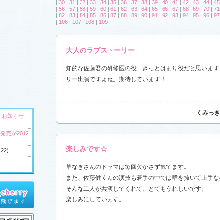
|
30
|
31
|
32
|
33
|
34
|
35
|
36
|
37
|
38
|
39
|
40
|
41
|
42
|
43
|
44
|
45
|
56
|
57
|
58
|
59
|
60
|
61
|
62
|
63
|
64
|
65
|
66
|
67
|
68
|
69
|
70
|
71
|
82
|
83
|
84
|
85
|
86
|
87
|
88
|
89
|
90
|
91
|
92
|
93
|
94
|
95
|
96
|
97
|
106
|
107
|
108
|
109
大人のラブストーリー
知的な佐藤君の研修医の役、きっとはまり役だと思います
リー出演ですよね。期待しています！
くみっき
とお知らせ
発売が2012
楽しみです☆
.22)
草なぎさんのドラマは毎回欠かさず観てます。
また、佐藤健くんの演技も若手の中では群を抜いて上手な
へ
そんな二人が共演してくれて、とてもうれしいです。
ウンドトラッ
楽しみにしています。
)
ャラリー
、