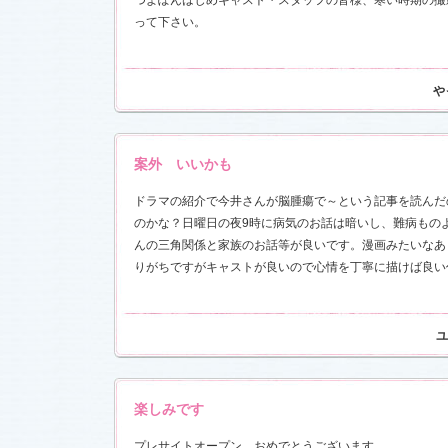
つよぽんはじめキャスト・スタッフの皆様、寒い時期の撮
って下さい。
前線」
、
ギ
本日も異状
ク山形ナ
や
グ開催決
前線」
、
ギ
本日も異状
案外 いいかも
ク山形ナ
ドラマの紹介で今井さんが脳腫瘍で～という記事を読んだ
のかな？日曜日の夜9時に病気のお話は暗いし、難病もの
場レポート
満載！「冬
んの三角関係と家族のお話等が良いです。漫画みたいなあ
.6)
りがちですがキャストが良いので心情を丁寧に描けば良い
「冬のサク
本日も異状
ク山形ナ
ユ
！
ッフ日記
レポート
満載！「冬
楽しみです
23)
プレサイトオープン、おめでとうございます。