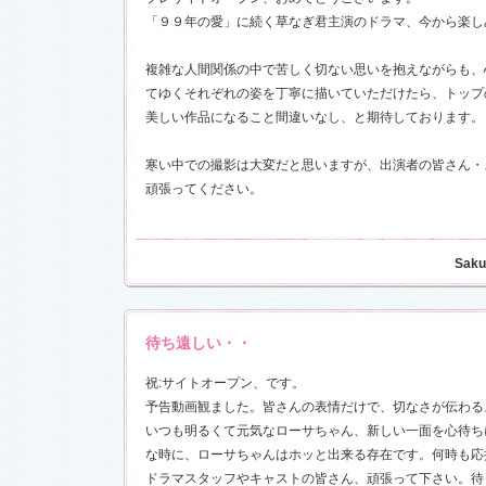
お楽しみく
「９９年の愛」に続く草なぎ君主演のドラマ、今から楽し
中絹代賞”受
複雑な人間関係の中で苦しく切ない思いを抱えながらも、
18)
てゆくそれぞれの姿を丁寧に描いていただけたら、トップ
前線」
を更
美しい作品になること間違いなし、と期待しております。
現場レポー
報満載！
1.16)
寒い中での撮影は大変だと思いますが、出演者の皆さん・
』の「着う
頑張ってください。
しました
恋愛カフェ
14)
Saku
しました
待ち遠しい・・
決定！
祝:サイトオープン、です。
ました
予告動画観ました。皆さんの表情だけで、切なさが伝わる
情出演しま
いつも明るくて元気なローサちゃん、新しい一面を心待ち
な時に、ローサちゃんはホッと出来る存在です。何時も応
ドラマスタッフやキャストの皆さん、頑張って下さい。待