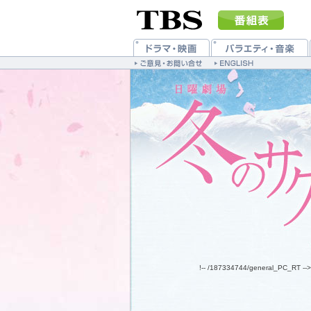
!-- /187334744/general_PC_RT -->