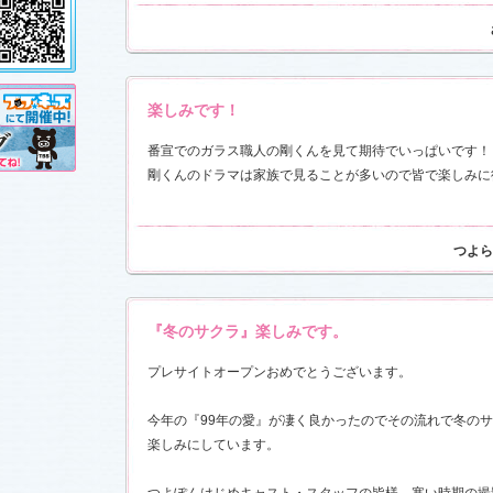
し!?」
、
」
を更新し
売が決定!!
楽しみです！
11.3.11)
前線」
、
ギ
番宣でのガラス職人の剛くんを見て期待でいっぱいです！
本日も異状
ク山形ナ
剛くんのドラマは家族で見ることが多いので皆で楽しみに
す！
つよら
前線」
、
ギ
本日も異状
ク山形ナ
」
を更新し
さんと今井
『冬のサクラ』楽しみです。
した！
「スペ
7)
プレサイトオープンおめでとうございます。
売開始
今年の『99年の愛』が凄く良かったのでその流れで冬の
楽しみにしています。
す！
稿作品を掲