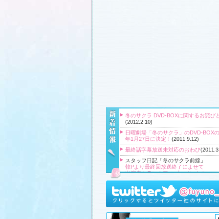
冬のサクラ DVD-BOXに関するお詫び
(2012.2.10)
日曜劇場「冬のサクラ」のDVD-BOXの
年1月27日に決定！
(2011.9.12)
最終話字幕放送未対応のおわび
(2011.3
スタッフ日記「冬のサクラ前線」
韓Pより最終回放送終了によせて
出演者クランクアップコメント！
クランクアップ報告と義援金
高橋Pより番組をご覧頂いている皆様
『冬のサクラ』主題歌CD、小説、サ
ク、DVD‐BOXプレゼント！
(2011.3.20
スタッフ日記「冬のサクラ前線」
、
ギ