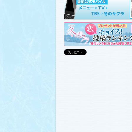
山崎樹範の現場レポート「本日も異状な
山形県の情報満載！「冬サク山形ナビ
ました (2011.3.20)
日曜劇場『冬のサクラ』DVD-BOXの発
(2011.3.18)
番宣情報
(2011.3.17)
「冬のサクラ」が書籍化されます！
(20
あらすじ
、
スタッフ日記「冬のサクラ
ャラリー
、
山崎樹範の現場レポート「
なし!?」
、
山形県の情報満載！「冬サ
ビ」
を更新しました (2011.3.6)
番宣情報
(2011.3.2)
番組のサウンドトラックが発売されま
(2011.3.1)
あらすじ
、
スタッフ日記「冬のサクラ
ャラリー
、
山崎樹範の現場レポート「
なし!?」
、
山形県の情報満載！「冬サ
ビ」
、
写真投稿コーナー「冬のキオク
ました。祐と萌奈美を熱演する草なぎ
さんが、“今”の気持ちを語ってくれま
シャルインタビュー」
更新！ (2011.2.2
「冬のサクラ」オリジナルグッズの販
(2011.2.25)
番宣情報
(2011.2.25)
クォン・サンウさんが友情出演されま
(2011.2.23)
写真投稿コーナー「冬のキオク」
に投