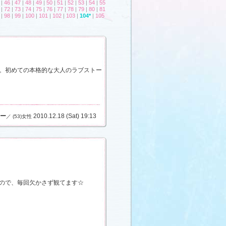
|
46
|
47
|
48
|
49
|
50
|
51
|
52
|
53
|
54
|
55
|
72
|
73
|
74
|
75
|
76
|
77
|
78
|
79
|
80
|
81
|
98
|
99
|
100
|
101
|
102
|
103
|
104*
|
105
。初めての本格的な大人のラブストー
ー
2010.12.18 (Sat) 19:13
／ (53)女性
ので、毎回欠かさず観てます☆