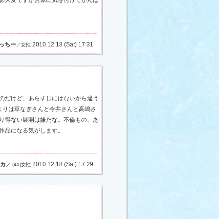
影大変ですがお体に気を付けてがんば
っちー
2010.12.18 (Sat) 17:31
／女性
のだけど、あらすじにはないから違う
よりは草なぎさんと今井さんと高嶋さ
り得ない展開は嫌だな。不倫もの、あ
作品になる気がします。
カ
2010.12.18 (Sat) 17:29
／ (40)女性