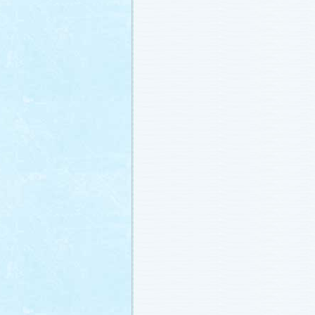
冬に咲く桜「啓翁桜」で一足早い春を
ださい♪
(2011.1.20)
江波杏子さん“毎日映画コンクール・田
賞！
(2011.1.18)
「冬のサクラ」第1話再放送！
(2011.1.
あらすじ
、
スタッフ日記「冬のサクラ
新しました。
ギャラリー
、
山崎樹範の
ト「本日も異状なし!?」
、
山形県の情
「冬サク山形ナビ」
公開しました (2011.
主題歌『愛してるって言えなくたって
た®」配信開始です！
(2011.1.16)
今井美樹さんのインタビュー
をアップ
(2011.1.14)
恋にまつわるエトセトラを語り合う
「
テリア」
がオープンしました！(2011.1.
番宣情報
(2011.1.14)
スタッフ日記「冬のサクラ前線」
公開
(2011.1.12)
主題歌は山下達郎のニューシングルに
(2011.1.11)
草彅剛さんのインタビュー
をアップし
(2011.1.9)
『冬のサクラ』にチェ・ジウさんが友
す！
(2011.1.9)
人物詳細
を追加しました (2011.1.8)