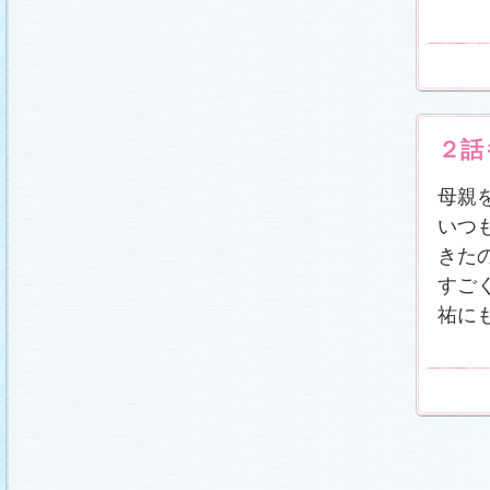
２話
母親
いつ
きた
すご
祐に