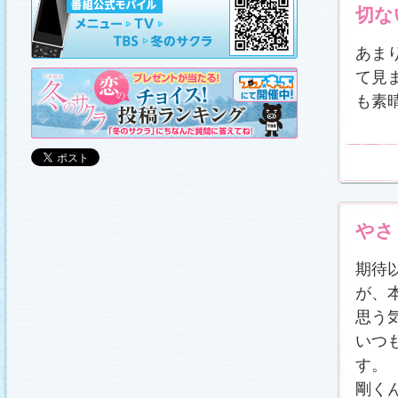
山崎樹範の現場レポート「本日も異状なし!?」
、
切な
山形県の情報満載！「冬サク山形ナビ」
を更新し
ました (2011.3.20)
日曜劇場『冬のサクラ』DVD-BOXの発売が決定!!
あま
(2011.3.18)
て見
番宣情報
(2011.3.17)
「冬のサクラ」が書籍化されます！
(2011.3.11)
も素
あらすじ
、
スタッフ日記「冬のサクラ前線」
、
ギ
ャラリー
、
山崎樹範の現場レポート「本日も異状
なし!?」
、
山形県の情報満載！「冬サク山形ナ
ビ」
を更新しました (2011.3.6)
番宣情報
(2011.3.2)
番組のサウンドトラックが発売されます！
(2011.3.1)
あらすじ
、
スタッフ日記「冬のサクラ前線」
、
ギ
やさ
ャラリー
、
山崎樹範の現場レポート「本日も異状
なし!?」
、
山形県の情報満載！「冬サク山形ナ
ビ」
、
写真投稿コーナー「冬のキオク」
を更新し
期待
ました。祐と萌奈美を熱演する草なぎさんと今井
さんが、“今”の気持ちを語ってくれました！
「スペ
シャルインタビュー」
更新！ (2011.2.27)
が、
「冬のサクラ」オリジナルグッズの販売開始
思う
(2011.2.25)
いつ
番宣情報
(2011.2.25)
クォン・サンウさんが友情出演されます！
す。
(2011.2.23)
剛く
写真投稿コーナー「冬のキオク」
に投稿作品を掲