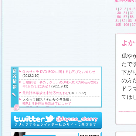
1
|
2
|
3
|
4
|
5
|
30
|
31
|
32
|
56
|
57
|
58
81
|
82
|
83
|
105
|
106
|
10
よか
穏や
たで
下が
冬のサクラ DVD-BOXに関するお詫びとお知らせ
(2012.2.10)
の方
日曜劇場「冬のサクラ」のDVD-BOXの発売が2012
年1月27日に決定！
(2011.9.12)
ドラ
最終話字幕放送未対応のおわび
(2011.3.22)
てほ
スタッフ日記「冬のサクラ前線」
韓Pより最終回放送終了によせて
出演者クランクアップコメント！
クランクアップ報告と義援金
高橋Pより番組をご覧頂いている皆様へ
『冬のサクラ』主題歌CD、小説、サウンドトラッ
ク、DVD‐BOXプレゼント！
(2011.3.20)
スタッフ日記「冬のサクラ前線」
、
ギャラリー
、