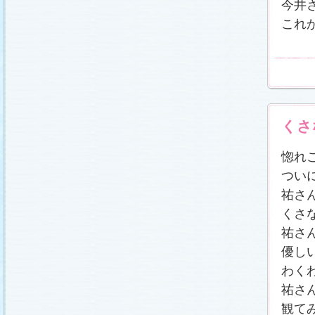
今井
これ
くさ
惚れ
つい
祐さ
くさ
祐さ
優し
わく
祐さ
観て