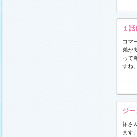
冬に咲く桜「啓翁桜」で一足早い春をお楽しみく
ださい♪
(2011.1.20)
江波杏子さん“毎日映画コンクール・田中絹代賞”受
賞！
(2011.1.18)
「冬のサクラ」第1話再放送！
(2011.1.18)
１話
あらすじ
、
スタッフ日記「冬のサクラ前線」
を更
新しました。
ギャラリー
、
山崎樹範の現場レポー
ト「本日も異状なし!?」
、
山形県の情報満載！
コマ
「冬サク山形ナビ」
公開しました (2011.1.16)
弟が
主題歌『愛してるって言えなくたって』の「着う
た®」配信開始です！
(2011.1.16)
って
今井美樹さんのインタビュー
をアップしました
(2011.1.14)
すね
恋にまつわるエトセトラを語り合う
「恋愛カフェ
テリア」
がオープンしました！(2011.1.14)
番宣情報
(2011.1.14)
スタッフ日記「冬のサクラ前線」
公開しました
(2011.1.12)
主題歌は山下達郎のニューシングルに決定！
(2011.1.11)
草彅剛さんのインタビュー
をアップしました
ジー
(2011.1.9)
『冬のサクラ』にチェ・ジウさんが友情出演しま
祐さ
す！
(2011.1.9)
人物詳細
を追加しました (2011.1.8)
ます