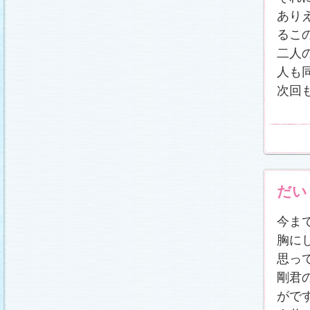
あり
るこ
二人
人も
次回
だい
今ま
胸に
思っ
剛君
がで