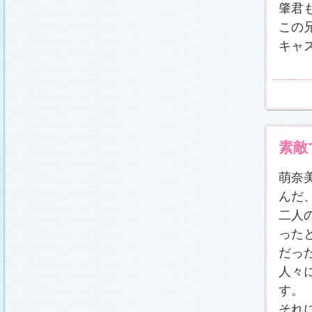
番宣情報
(2011.1.8)
肇君
相関図
公開しました (2010.12.24)
この
番宣情報
(2010.12.22)
キャ
プレサイトオープンしました！(2010.12.17)
素敵
萌奈
んだ
二人
った
だっ
人々
す。
それ