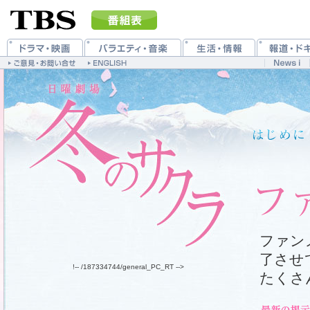
ファン
了させ
!-- /187334744/general_PC_RT -->
たくさ