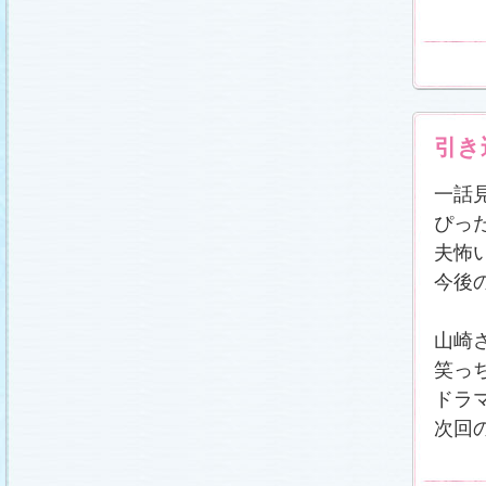
載しました (2011.2.21)
あらすじ
、
スタッフ日記「冬のサクラ前線」
、
ギ
ャラリー
、
山崎樹範の現場レポート「本日も異状
なし!?」
、
山形県の情報満載！「冬サク山形ナ
ビ」
を更新しました (2011.2.20)
番宣情報
(2011.2.14)
『冬のサクラ』緊急ファンミーティング開催決
定！
(2011.2.13)
引き
あらすじ
、
スタッフ日記「冬のサクラ前線」
、
ギ
ャラリー
、
山崎樹範の現場レポート「本日も異状
なし!?」
、
山形県の情報満載！「冬サク山形ナ
一話
ビ」
を更新しました (2011.2.13)
ぴっ
番宣情報
(2011.2.10)
あらすじ
、
ギャラリー
、
山崎樹範の現場レポート
夫怖
「本日も異状なし!?」
、
山形県の情報満載！「冬
サク山形ナビ」
を更新しました (2011.2.6)
今後
あらすじ
、
ギャラリー
、
スタッフ日記「冬のサク
ラ前線」
、
山崎樹範の現場レポート「本日も異状
なし!?」
、
山形県の情報満載！「冬サク山形ナ
山崎
ビ」
を更新しました (2011.1.30)
「啓翁桜」をプレゼントしちゃいます！
笑っ
(2011.1.28)
ドラ
あらすじ
、
ギャラリー
、
相関図
、
スタッフ日記
「冬のサクラ前線」
、
山崎樹範の現場レポート
次回
「本日も異状なし!?」
、
山形県の情報満載！「冬
サク山形ナビ」
を更新しました (2011.1.23)
番宣情報
(2011.1.20)