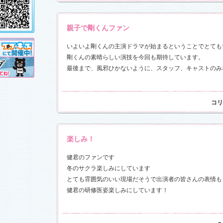
し!?」
、
」
を更新し
売が決定!!
親子で剛くんファン
いよいよ剛くんの主演ドラマが始まるということでとても
11.3.11)
剛くんの素晴らしい演技を今回も期待しています。
前線」
、
ギ
最後まで、風邪ひかないように、スタッフ、キャストのみ
本日も異状
ク山形ナ
コリ
す！
前線」
、
ギ
本日も異状
ク山形ナ
楽しみ！
」
を更新し
さんと今井
した！
「スペ
健君のファンです
7)
冬のサクラ楽しみにしています
売開始
とても雰囲気のいい現場だそうで出演者の皆さんの表情も
健君の研修医姿楽しみにしています！
す！
稿作品を掲