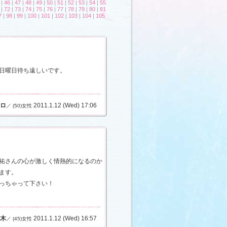
|
46
|
47
|
48
|
49
|
50
|
51
|
52
|
53
|
54
|
55
|
72
|
73
|
74
|
75
|
76
|
77
|
78
|
79
|
80
|
81
7
|
98
|
99
|
100
|
101
|
102
|
103
|
104
|
105
日曜日待ち遠しいです。
ロ
2011.1.12 (Wed) 17:06
／ (50)女性
祐さんの心が激しく情熱的になるのか
ます。
っちゃって下さい！
木
2011.1.12 (Wed) 16:57
／ (45)女性