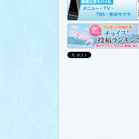
山崎樹範の現場レポート「本日も異状な
山形県の情報満載！「冬サク山形ナビ
ました (2011.3.20)
日曜劇場『冬のサクラ』DVD-BOXの発
(2011.3.18)
番宣情報
(2011.3.17)
「冬のサクラ」が書籍化されます！
(20
あらすじ
、
スタッフ日記「冬のサクラ
ャラリー
、
山崎樹範の現場レポート「
なし!?」
、
山形県の情報満載！「冬サ
ビ」
を更新しました (2011.3.6)
番宣情報
(2011.3.2)
番組のサウンドトラックが発売されま
(2011.3.1)
あらすじ
、
スタッフ日記「冬のサクラ
ャラリー
、
山崎樹範の現場レポート「
なし!?」
、
山形県の情報満載！「冬サ
ビ」
、
写真投稿コーナー「冬のキオク
ました。祐と萌奈美を熱演する草なぎ
さんが、“今”の気持ちを語ってくれま
シャルインタビュー」
更新！ (2011.2.2
「冬のサクラ」オリジナルグッズの販
(2011.2.25)
番宣情報
(2011.2.25)
クォン・サンウさんが友情出演されま
(2011.2.23)
写真投稿コーナー「冬のキオク」
に投