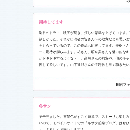
み
前線」
、
ギ
本日も異状
ク山形ナ
期待してます
グ開催決
剛君のドラマ、映画が続き、嬉しい悲鳴を上げています。
欲しかった。それが出演者の皆さんへの敬意だとも思いま
前線」
、
ギ
をもらっているので、この作品も応援してます。美樹さん
本日も異状
ク山形ナ
ーに期待が膨らみます。祐さん、萌奈美さんを魅力的なキ
がドキドキするような・・。高嶋さんの豹変や、他のキャ
揮して欲しいです。山下達郎さんの主題歌も早く聴きたい
場レポート
満載！「冬
.6)
「冬のサク
本日も異状
剛君ファ
ク山形ナ
！
冬サク
ッフ日記
レポート
満載！「冬
予告見ました。雪景色がすごく綺麗で、ストーリも楽しみ
23)
いので、モバイルサイトでの「冬サク前線ブログ」はぜひ
＜ よろしくお願いします！