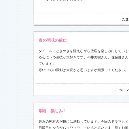
お楽しみく
中絹代賞”受
たま
18)
前線」
を更
現場レポー
報満載！
1.16)
春の開花の前に
』の「着う
タイトルにときめきを憶えながら放送を楽しみにしていま
しました
る心にうつ演技が大好きです。今井美樹さん、佐藤健さん
ています。
恋愛カフェ
14)
寒い中での撮影は大変かと思いますが頑張ってください。
しました
こっこマ
決定！
ました
剛君…楽しみ！
情出演しま
最近の剛君の演技には感動しています。今回のドラマもす
日曜日の夕方からソワソワしていると思います。早くお風