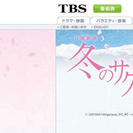
!-- /187334744/general_PC_RT -->