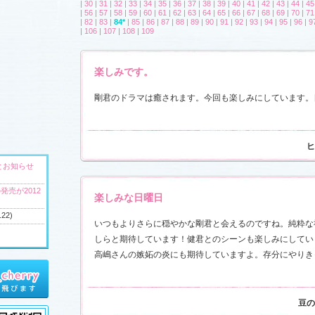
|
30
|
31
|
32
|
33
|
34
|
35
|
36
|
37
|
38
|
39
|
40
|
41
|
42
|
43
|
44
|
45
|
56
|
57
|
58
|
59
|
60
|
61
|
62
|
63
|
64
|
65
|
66
|
67
|
68
|
69
|
70
|
71
|
82
|
83
|
84*
|
85
|
86
|
87
|
88
|
89
|
90
|
91
|
92
|
93
|
94
|
95
|
96
|
9
|
106
|
107
|
108
|
109
楽しみです。
剛君のドラマは癒されます。今回も楽しみにしています。
ヒ
とお知らせ
発売が2012
楽しみな日曜日
.22)
いつもよりさらに穏やかな剛君と会えるのですね。純粋な
しらと期待しています！健君とのシーンも楽しみにしてい
高嶋さんの嫉妬の炎にも期待していますよ。存分にやりき
へ
ウンドトラッ
)
豆の
ャラリー
、