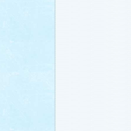
冬に咲く桜「啓翁桜」で一足早い春を
ださい♪
(2011.1.20)
江波杏子さん“毎日映画コンクール・田
賞！
(2011.1.18)
「冬のサクラ」第1話再放送！
(2011.1.
あらすじ
、
スタッフ日記「冬のサクラ
新しました。
ギャラリー
、
山崎樹範の
ト「本日も異状なし!?」
、
山形県の情
「冬サク山形ナビ」
公開しました (2011.
主題歌『愛してるって言えなくたって
た®」配信開始です！
(2011.1.16)
今井美樹さんのインタビュー
をアップ
(2011.1.14)
恋にまつわるエトセトラを語り合う
「
テリア」
がオープンしました！(2011.1.
番宣情報
(2011.1.14)
スタッフ日記「冬のサクラ前線」
公開
(2011.1.12)
主題歌は山下達郎のニューシングルに
(2011.1.11)
草彅剛さんのインタビュー
をアップし
(2011.1.9)
『冬のサクラ』にチェ・ジウさんが友
す！
(2011.1.9)
人物詳細
を追加しました (2011.1.8)