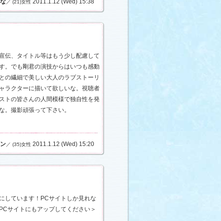
な
2011.1.12 (Wed) 15:38
／ (21)女性
宣伝、タイトル等はもう少し配慮して
す。でも剛君の演技からはいつも感動
との繊細で美しい大人のラブストーリ
ャラクターに描いて欲しいな。視聴者
ストの皆さんの人間模様で独自性を発
な。撮影頑張って下さい。
ン
2011.1.12 (Wed) 15:20
／ (35)女性
にしています！PCサイトしか見れな
PCサイトにもアップしてください＞