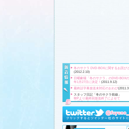
冬のサクラ DVD-BOXに関するお詫び
(2012.2.10)
日曜劇場「冬のサクラ」のDVD-BOXの
年1月27日に決定！
(2011.9.12)
最終話字幕放送未対応のおわび
(2011.3
スタッフ日記「冬のサクラ前線」
韓Pより最終回放送終了によせて
出演者クランクアップコメント！
クランクアップ報告と義援金
高橋Pより番組をご覧頂いている皆様
『冬のサクラ』主題歌CD、小説、サ
ク、DVD‐BOXプレゼント！
(2011.3.20
スタッフ日記「冬のサクラ前線」
、
ギ