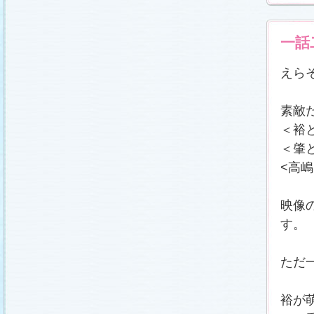
一話
えら
素敵
＜裕
＜肇
<高
映像
す。
ただ
裕が