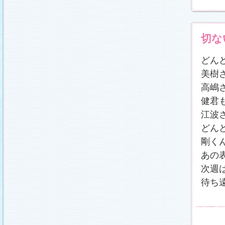
番宣情報
(2011.1.8)
相関図
公開しました (2010.12.24)
番宣情報
(2010.12.22)
プレサイトオープンしました！(2010.12.17)
切な
どん
美樹
高嶋
健君
江波
どん
剛く
あの
次週
待ち