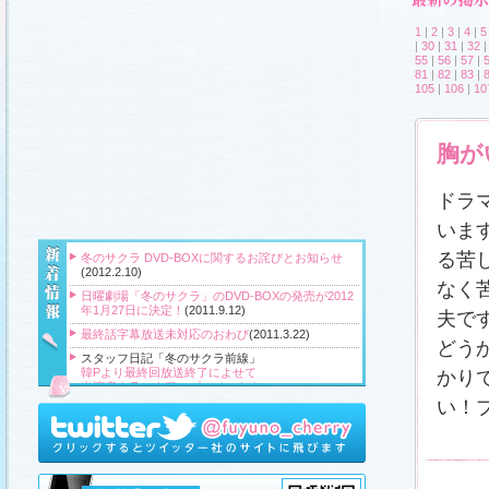
1
|
2
|
3
|
4
|
5
|
30
|
31
|
32
55
|
56
|
57
|
81
|
82
|
83
|
105
|
106
|
10
胸が
ドラ
いま
る苦し
冬のサクラ DVD-BOXに関するお詫びとお知らせ
(2012.2.10)
なく
日曜劇場「冬のサクラ」のDVD-BOXの発売が2012
年1月27日に決定！
(2011.9.12)
夫で
最終話字幕放送未対応のおわび
(2011.3.22)
どう
スタッフ日記「冬のサクラ前線」
韓Pより最終回放送終了によせて
かり
出演者クランクアップコメント！
クランクアップ報告と義援金
い！
高橋Pより番組をご覧頂いている皆様へ
『冬のサクラ』主題歌CD、小説、サウンドトラッ
ク、DVD‐BOXプレゼント！
(2011.3.20)
スタッフ日記「冬のサクラ前線」
、
ギャラリー
、