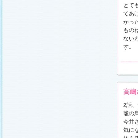
載しました (2011.2.21)
とて
あらすじ
、
スタッフ日記「冬のサクラ前線」
、
ギ
ャラリー
、
山崎樹範の現場レポート「本日も異状
てあ
なし!?」
、
山形県の情報満載！「冬サク山形ナ
ビ」
を更新しました (2011.2.20)
かっ
番宣情報
(2011.2.14)
もの
『冬のサクラ』緊急ファンミーティング開催決
ない
定！
(2011.2.13)
あらすじ
、
スタッフ日記「冬のサクラ前線」
、
ギ
す。
ャラリー
、
山崎樹範の現場レポート「本日も異状
なし!?」
、
山形県の情報満載！「冬サク山形ナ
ビ」
を更新しました (2011.2.13)
番宣情報
(2011.2.10)
あらすじ
、
ギャラリー
、
山崎樹範の現場レポート
「本日も異状なし!?」
、
山形県の情報満載！「冬
サク山形ナビ」
を更新しました (2011.2.6)
あらすじ
、
ギャラリー
、
スタッフ日記「冬のサク
ラ前線」
、
山崎樹範の現場レポート「本日も異状
高嶋
なし!?」
、
山形県の情報満載！「冬サク山形ナ
ビ」
を更新しました (2011.1.30)
「啓翁桜」をプレゼントしちゃいます！
2話
(2011.1.28)
籠の
あらすじ
、
ギャラリー
、
相関図
、
スタッフ日記
「冬のサクラ前線」
、
山崎樹範の現場レポート
今井
「本日も異状なし!?」
、
山形県の情報満載！「冬
サク山形ナビ」
を更新しました (2011.1.23)
気に
番宣情報
(2011.1.20)