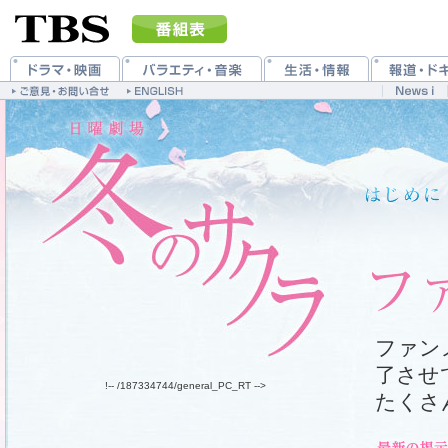
ファン
了させ
!-- /187334744/general_PC_RT -->
たくさ