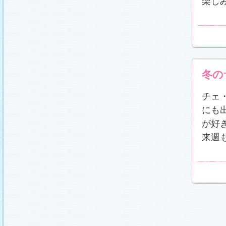
楽し
冬の
チェ
にも
が好
来週