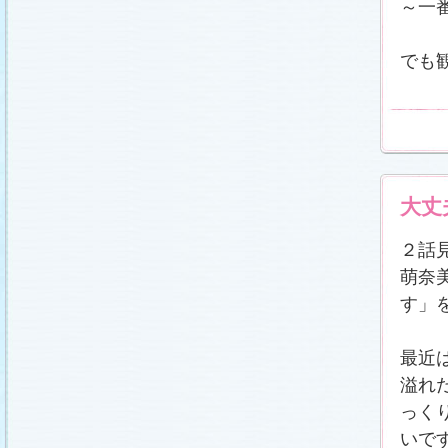
～一
でも
大丈
２話
萌奈
す」
最近
溢れ
っく
いで