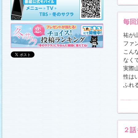
山崎樹範の現場レポート「本日も異状なし!?」
、
山形県の情報満載！「冬サク山形ナビ」
を更新し
ました (2011.3.20)
日曜劇場『冬のサクラ』DVD-BOXの発売が決定!!
(2011.3.18)
毎回
番宣情報
(2011.3.17)
「冬のサクラ」が書籍化されます！
(2011.3.11)
祐が
あらすじ
、
スタッフ日記「冬のサクラ前線」
、
ギ
ファ
ャラリー
、
山崎樹範の現場レポート「本日も異状
なし!?」
、
山形県の情報満載！「冬サク山形ナ
こん
ビ」
を更新しました (2011.3.6)
番宣情報
(2011.3.2)
なく
番組のサウンドトラックが発売されます！
実際
(2011.3.1)
性は
あらすじ
、
スタッフ日記「冬のサクラ前線」
、
ギ
ャラリー
、
山崎樹範の現場レポート「本日も異状
ふれ
なし!?」
、
山形県の情報満載！「冬サク山形ナ
ビ」
、
写真投稿コーナー「冬のキオク」
を更新し
ました。祐と萌奈美を熱演する草なぎさんと今井
さんが、“今”の気持ちを語ってくれました！
「スペ
シャルインタビュー」
更新！ (2011.2.27)
「冬のサクラ」オリジナルグッズの販売開始
(2011.2.25)
番宣情報
(2011.2.25)
クォン・サンウさんが友情出演されます！
２話
(2011.2.23)
写真投稿コーナー「冬のキオク」
に投稿作品を掲