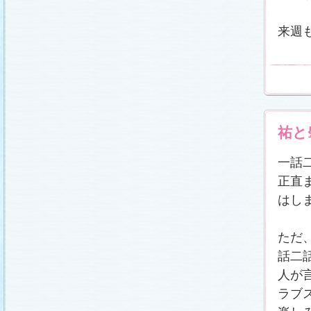
来週も
祐と
一話
正直
はし
ただ
話二
人が
ラブ