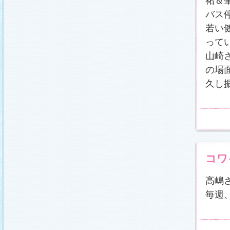
祐＆
冬に咲く桜「啓翁桜」で一足早い春をお楽しみく
ださい♪
(2011.1.20)
バス
江波杏子さん“毎日映画コンクール・田中絹代賞”受
若い
賞！
(2011.1.18)
「冬のサクラ」第1話再放送！
(2011.1.18)
って
あらすじ
、
スタッフ日記「冬のサクラ前線」
を更
山崎
新しました。
ギャラリー
、
山崎樹範の現場レポー
ト「本日も異状なし!?」
、
山形県の情報満載！
の場
「冬サク山形ナビ」
公開しました (2011.1.16)
久し
主題歌『愛してるって言えなくたって』の「着う
た®」配信開始です！
(2011.1.16)
今井美樹さんのインタビュー
をアップしました
(2011.1.14)
恋にまつわるエトセトラを語り合う
「恋愛カフェ
テリア」
がオープンしました！(2011.1.14)
番宣情報
(2011.1.14)
スタッフ日記「冬のサクラ前線」
公開しました
(2011.1.12)
コワ
主題歌は山下達郎のニューシングルに決定！
(2011.1.11)
高嶋
草彅剛さんのインタビュー
をアップしました
(2011.1.9)
毎週
『冬のサクラ』にチェ・ジウさんが友情出演しま
す！
(2011.1.9)
人物詳細
を追加しました (2011.1.8)