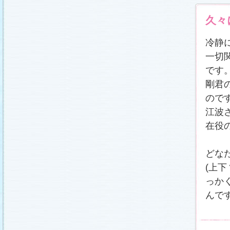
久々
冷静
一切
です
剛君
ので
江波
在役
どな
(上
っか
んで