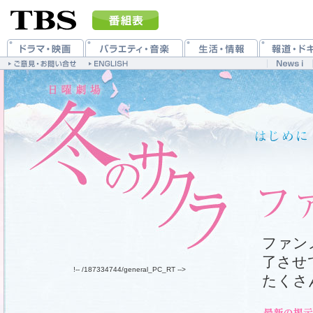
ファン
了させ
!-- /187334744/general_PC_RT -->
たくさ