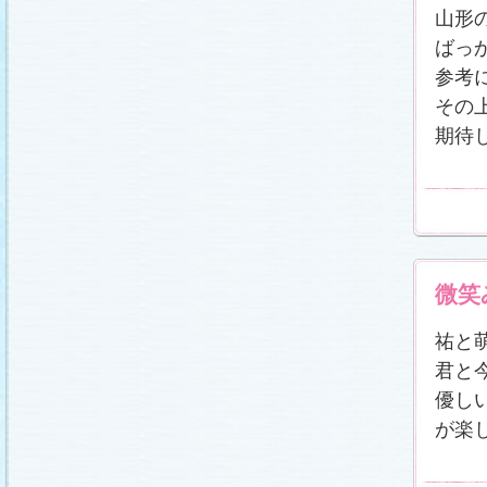
載しました (2011.2.21)
山形
あらすじ
、
スタッフ日記「冬のサクラ前線」
、
ギ
ャラリー
、
山崎樹範の現場レポート「本日も異状
ばっ
なし!?」
、
山形県の情報満載！「冬サク山形ナ
ビ」
を更新しました (2011.2.20)
参考
番宣情報
(2011.2.14)
その
『冬のサクラ』緊急ファンミーティング開催決
期待
定！
(2011.2.13)
あらすじ
、
スタッフ日記「冬のサクラ前線」
、
ギ
ャラリー
、
山崎樹範の現場レポート「本日も異状
なし!?」
、
山形県の情報満載！「冬サク山形ナ
ビ」
を更新しました (2011.2.13)
番宣情報
(2011.2.10)
あらすじ
、
ギャラリー
、
山崎樹範の現場レポート
「本日も異状なし!?」
、
山形県の情報満載！「冬
サク山形ナビ」
を更新しました (2011.2.6)
微笑
あらすじ
、
ギャラリー
、
スタッフ日記「冬のサク
ラ前線」
、
山崎樹範の現場レポート「本日も異状
なし!?」
、
山形県の情報満載！「冬サク山形ナ
祐と
ビ」
を更新しました (2011.1.30)
「啓翁桜」をプレゼントしちゃいます！
君と
(2011.1.28)
優し
あらすじ
、
ギャラリー
、
相関図
、
スタッフ日記
「冬のサクラ前線」
、
山崎樹範の現場レポート
が楽
「本日も異状なし!?」
、
山形県の情報満載！「冬
サク山形ナビ」
を更新しました (2011.1.23)
番宣情報
(2011.1.20)