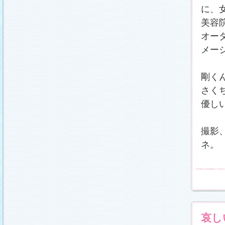
に、
美容
オー
メー
剛く
さく
優し
撮影
ネ。
哀し