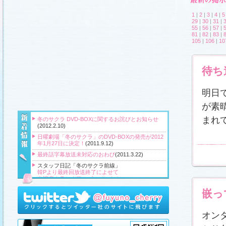
1
|
2
|
3
|
4
|
5
29
|
30
|
31
|
55
|
56
|
57
|
81
|
82
|
83
|
105
|
106
|
10
待ち
明日
が素
まれ
冬のサクラ DVD-BOXに関するお詫びとお知らせ
(2012.2.10)
日曜劇場「冬のサクラ」のDVD-BOXの発売が2012
年1月27日に決定！
(2011.9.12)
最終話字幕放送未対応のおわび
(2011.3.22)
スタッフ日記「冬のサクラ前線」
韓Pより最終回放送終了によせて
出演者クランクアップコメント！
クランクアップ報告と義援金
嵌っ
高橋Pより番組をご覧頂いている皆様へ
『冬のサクラ』主題歌CD、小説、サウンドトラッ
ク、DVD‐BOXプレゼント！
(2011.3.20)
オン
スタッフ日記「冬のサクラ前線」
、
ギャラリー
、