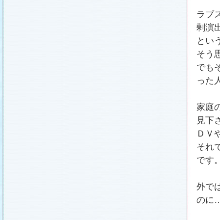
ラブ
剰演
とい
そう
でも
った
家庭
見下
ＤＶ
それ
です
外で
のに