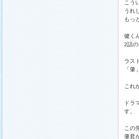
こう
うれ
もっ
健く
2話
ラス
「肇
これ
ドラ
す。
この
肇君