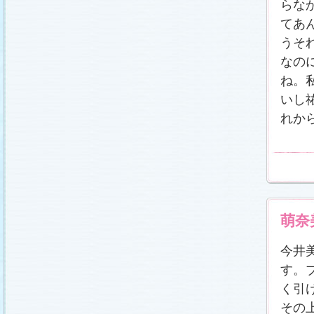
らな
てあ
うそ
なの
ね。
いし
れか
萌奈
今井
す。
く引
その