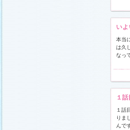
冬に咲く桜「啓翁桜」で一足早い春をお楽しみく
ださい♪
(2011.1.20)
江波杏子さん“毎日映画コンクール・田中絹代賞”受
賞！
(2011.1.18)
「冬のサクラ」第1話再放送！
(2011.1.18)
いよ
あらすじ
、
スタッフ日記「冬のサクラ前線」
を更
新しました。
ギャラリー
、
山崎樹範の現場レポー
ト「本日も異状なし!?」
、
山形県の情報満載！
本当
「冬サク山形ナビ」
公開しました (2011.1.16)
は久
主題歌『愛してるって言えなくたって』の「着う
た®」配信開始です！
(2011.1.16)
なっ
今井美樹さんのインタビュー
をアップしました
(2011.1.14)
恋にまつわるエトセトラを語り合う
「恋愛カフェ
テリア」
がオープンしました！(2011.1.14)
番宣情報
(2011.1.14)
スタッフ日記「冬のサクラ前線」
公開しました
(2011.1.12)
主題歌は山下達郎のニューシングルに決定！
１話
(2011.1.11)
草彅剛さんのインタビュー
をアップしました
(2011.1.9)
１話
『冬のサクラ』にチェ・ジウさんが友情出演しま
りま
す！
(2011.1.9)
人物詳細
を追加しました (2011.1.8)
んで