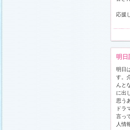
応援
明日
明日
す。
んと
に出
思う
ドラ
言っ
人情