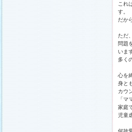
これ
す。
だか
ただ
問題
いま
多く
心を
身と
カウ
「マ
家庭
児童
何故