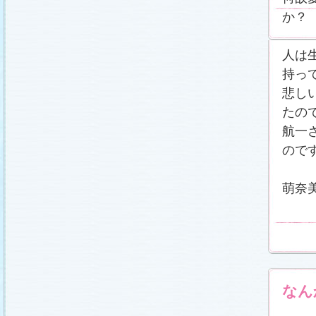
か？
人は
持っ
悲し
たの
航一
ので
萌奈
なん