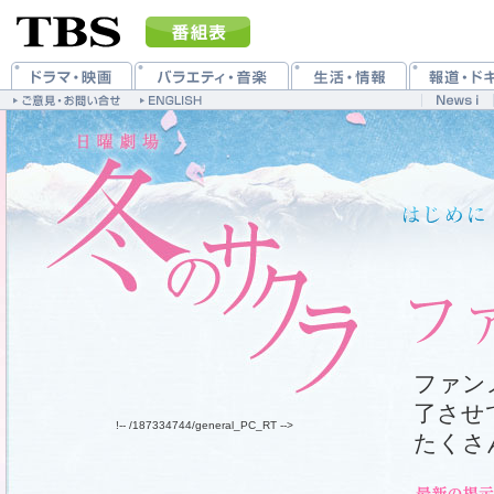
ファン
了させ
!-- /187334744/general_PC_RT -->
たくさ