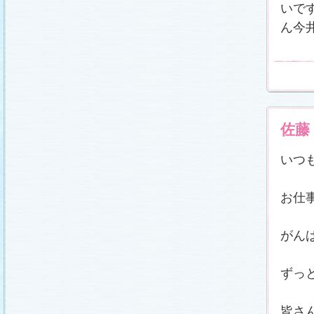
番宣情報
(2011.1.8)
いで
相関図
公開しました (2010.12.24)
ん今
番宣情報
(2010.12.22)
プレサイトオープンしました！(2010.12.17)
佐藤
いつ
お仕
がん
ずっ
皆さ