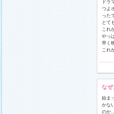
ドラ
つよ
った
とて
これ
やっ
早く
これ
なぜ
始ま
かな
のか