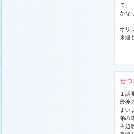
載しました (2011.2.21)
て、
あらすじ
、
スタッフ日記「冬のサクラ前線」
、
ギ
ャラリー
、
山崎樹範の現場レポート「本日も異状
かな
なし!?」
、
山形県の情報満載！「冬サク山形ナ
ビ」
を更新しました (2011.2.20)
番宣情報
(2011.2.14)
オリ
『冬のサクラ』緊急ファンミーティング開催決
来週
定！
(2011.2.13)
あらすじ
、
スタッフ日記「冬のサクラ前線」
、
ギ
ャラリー
、
山崎樹範の現場レポート「本日も異状
なし!?」
、
山形県の情報満載！「冬サク山形ナ
ビ」
を更新しました (2011.2.13)
番宣情報
(2011.2.10)
あらすじ
、
ギャラリー
、
山崎樹範の現場レポート
「本日も異状なし!?」
、
山形県の情報満載！「冬
サク山形ナビ」
を更新しました (2011.2.6)
せつ
あらすじ
、
ギャラリー
、
スタッフ日記「冬のサク
ラ前線」
、
山崎樹範の現場レポート「本日も異状
なし!?」
、
山形県の情報満載！「冬サク山形ナ
１話
ビ」
を更新しました (2011.1.30)
「啓翁桜」をプレゼントしちゃいます！
最後
(2011.1.28)
まい
あらすじ
、
ギャラリー
、
相関図
、
スタッフ日記
「冬のサクラ前線」
、
山崎樹範の現場レポート
弟の
「本日も異状なし!?」
、
山形県の情報満載！「冬
サク山形ナビ」
を更新しました (2011.1.23)
主題
番宣情報
(2011.1.20)