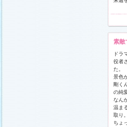
来週
冬に咲く桜「啓翁桜」で一足早い春をお楽しみく
ださい♪
(2011.1.20)
江波杏子さん“毎日映画コンクール・田中絹代賞”受
賞！
(2011.1.18)
「冬のサクラ」第1話再放送！
(2011.1.18)
あらすじ
、
スタッフ日記「冬のサクラ前線」
を更
新しました。
ギャラリー
、
山崎樹範の現場レポー
ト「本日も異状なし!?」
、
山形県の情報満載！
「冬サク山形ナビ」
公開しました (2011.1.16)
素敵
主題歌『愛してるって言えなくたって』の「着う
た®」配信開始です！
(2011.1.16)
ドラ
今井美樹さんのインタビュー
をアップしました
(2011.1.14)
役者
恋にまつわるエトセトラを語り合う
「恋愛カフェ
た。
テリア」
がオープンしました！(2011.1.14)
番宣情報
(2011.1.14)
景色
スタッフ日記「冬のサクラ前線」
公開しました
剛く
(2011.1.12)
の純
主題歌は山下達郎のニューシングルに決定！
(2011.1.11)
なん
草彅剛さんのインタビュー
をアップしました
(2011.1.9)
温ま
『冬のサクラ』にチェ・ジウさんが友情出演しま
取り
す！
(2011.1.9)
人物詳細
を追加しました (2011.1.8)
ちょ