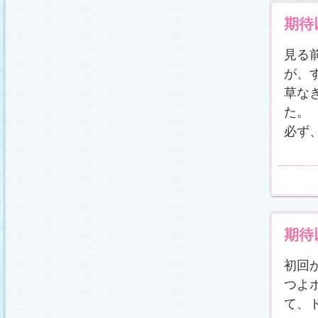
期待
見る
が、
草な
た。
必ず
期待
初回
つよ
て、