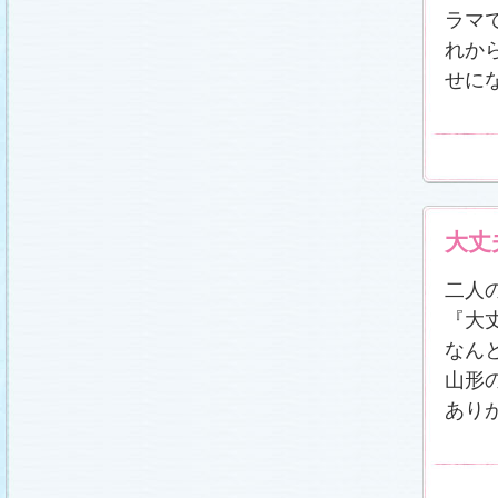
ラマ
れか
せに
大丈
二人
『大
なん
山形
あり