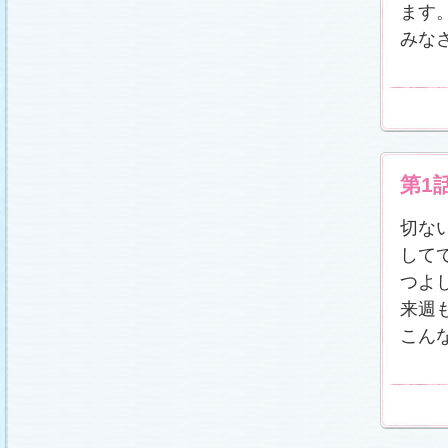
番宣情報
(2011.1.8)
ます
相関図
公開しました (2010.12.24)
みな
番宣情報
(2010.12.22)
プレサイトオープンしました！(2010.12.17)
第1
切な
してて
つよ
来週
こん