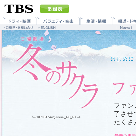
ファン
了させ
!-- /187334744/general_PC_RT -->
たくさ