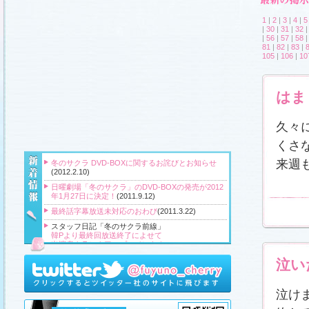
1
|
2
|
3
|
4
|
5
|
30
|
31
|
32
|
56
|
57
|
58
81
|
82
|
83
|
105
|
106
|
10
はま
久々
くさ
来週
冬のサクラ DVD-BOXに関するお詫びとお知らせ
(2012.2.10)
日曜劇場「冬のサクラ」のDVD-BOXの発売が2012
年1月27日に決定！
(2011.9.12)
最終話字幕放送未対応のおわび
(2011.3.22)
スタッフ日記「冬のサクラ前線」
韓Pより最終回放送終了によせて
出演者クランクアップコメント！
クランクアップ報告と義援金
泣い
高橋Pより番組をご覧頂いている皆様へ
『冬のサクラ』主題歌CD、小説、サウンドトラッ
ク、DVD‐BOXプレゼント！
(2011.3.20)
泣け
スタッフ日記「冬のサクラ前線」
、
ギャラリー
、