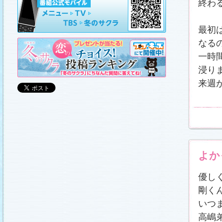
終わ
山崎樹範の現場レポート「本日も異状なし!?」
、
山形県の情報満載！「冬サク山形ナビ」
を更新し
ました (2011.3.20)
日曜劇場『冬のサクラ』DVD-BOXの発売が決定!!
最初
(2011.3.18)
なる
番宣情報
(2011.3.17)
「冬のサクラ」が書籍化されます！
(2011.3.11)
一時
あらすじ
、
スタッフ日記「冬のサクラ前線」
、
ギ
浸り
ャラリー
、
山崎樹範の現場レポート「本日も異状
なし!?」
、
山形県の情報満載！「冬サク山形ナ
来週
ビ」
を更新しました (2011.3.6)
番宣情報
(2011.3.2)
番組のサウンドトラックが発売されます！
(2011.3.1)
あらすじ
、
スタッフ日記「冬のサクラ前線」
、
ギ
ャラリー
、
山崎樹範の現場レポート「本日も異状
なし!?」
、
山形県の情報満載！「冬サク山形ナ
ビ」
、
写真投稿コーナー「冬のキオク」
を更新し
ました。祐と萌奈美を熱演する草なぎさんと今井
よか
さんが、“今”の気持ちを語ってくれました！
「スペ
シャルインタビュー」
更新！ (2011.2.27)
「冬のサクラ」オリジナルグッズの販売開始
優し
(2011.2.25)
剛く
番宣情報
(2011.2.25)
クォン・サンウさんが友情出演されます！
いつ
(2011.2.23)
高嶋
写真投稿コーナー「冬のキオク」
に投稿作品を掲