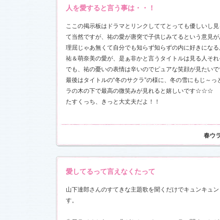
人を愛すると言う事は・・！
前線」
、
ギ
本日も異状
ク山形ナ
ここの掲示板はドラマとリンクしててとっても優しいし見
て当然ですが、祐の愛が唐突で子供じみてるという意見が
理屈じゃあ無くて自分でも知らず知らずの内に好きになる
グ開催決
祐＆萌奈美の愛が、是ぁ非かと言うタイトルは見る人それ
でも、祐の憂いの表情は辛いのでピュアな笑顔が見たいで
前線」
、
ギ
本日も異状
最後はタイトルの“冬のサクラ”の様に、冬の雪にもじ～
ク山形ナ
ラの木の下で最高の微笑みが見れると嬉しいです☆☆☆
たすくっち、きっと大丈夫だよ！！
場レポート
満載！「冬
.6)
「冬のサク
春ウ
本日も異状
ク山形ナ
！
愛してるって言えなくたって
ッフ日記
レポート
山下達郎さんのすてきな主題歌を聞くだけでキュンキュン
満載！「冬
す。
23)