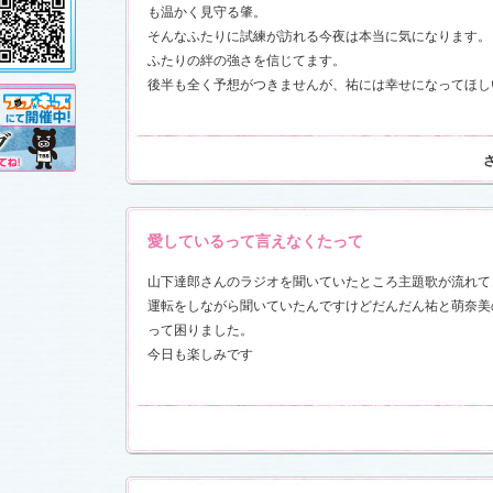
し!?」
、
も温かく見守る肇。
」
を更新し
そんなふたりに試練が訪れる今夜は本当に気になります。
売が決定!!
ふたりの絆の強さを信じてます。
後半も全く予想がつきませんが、祐には幸せになってほし
11.3.11)
前線」
、
ギ
本日も異状
ク山形ナ
す！
愛しているって言えなくたって
前線」
、
ギ
山下達郎さんのラジオを聞いていたところ主題歌が流れて
本日も異状
ク山形ナ
運転をしながら聞いていたんですけどだんだん祐と萌奈美
」
を更新し
さんと今井
って困りました。
した！
「スペ
今日も楽しみです
7)
売開始
す！
稿作品を掲