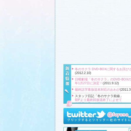
冬のサクラ DVD-BOXに関するお詫び
(2012.2.10)
日曜劇場「冬のサクラ」のDVD-BOXの
年1月27日に決定！
(2011.9.12)
最終話字幕放送未対応のおわび
(2011.3
スタッフ日記「冬のサクラ前線」
韓Pより最終回放送終了によせて
出演者クランクアップコメント！
クランクアップ報告と義援金
高橋Pより番組をご覧頂いている皆様
『冬のサクラ』主題歌CD、小説、サ
ク、DVD‐BOXプレゼント！
(2011.3.20
スタッフ日記「冬のサクラ前線」
、
ギ