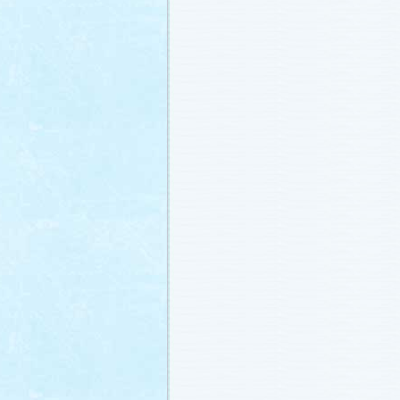
冬に咲く桜「啓翁桜」で一足早い春を
ださい♪
(2011.1.20)
江波杏子さん“毎日映画コンクール・田
賞！
(2011.1.18)
「冬のサクラ」第1話再放送！
(2011.1.
あらすじ
、
スタッフ日記「冬のサクラ
新しました。
ギャラリー
、
山崎樹範の
ト「本日も異状なし!?」
、
山形県の情
「冬サク山形ナビ」
公開しました (2011.
主題歌『愛してるって言えなくたって
た®」配信開始です！
(2011.1.16)
今井美樹さんのインタビュー
をアップ
(2011.1.14)
恋にまつわるエトセトラを語り合う
「
テリア」
がオープンしました！(2011.1.
番宣情報
(2011.1.14)
スタッフ日記「冬のサクラ前線」
公開
(2011.1.12)
主題歌は山下達郎のニューシングルに
(2011.1.11)
草彅剛さんのインタビュー
をアップし
(2011.1.9)
『冬のサクラ』にチェ・ジウさんが友
す！
(2011.1.9)
人物詳細
を追加しました (2011.1.8)