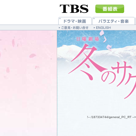
!-- /187334744/general_PC_RT -->