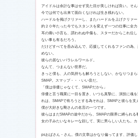
アイドルは余計な事はせず見た目が美しければ良い。そん
今では何でも出来て面白くなければ生き残れない。
ハードルを掲げクリァーし、またハードルを上げクリァー
約２０年たった今でもスタンスを変えず一つの仕事に全力
耳の痛い小言も、謂われぬ中傷も、スターだからこれ位し
ない事も有るだろう。
だけどすべてを呑み込んで、応援してくれるファンの為、
めない。
彼らの居ないパラレルワールド。
なんて、つまんない世界だ。
きっと僕も、人の気持ちも解ろうとしない、かなりつまら
SMAP。スマップ・・・いい音だ。
「僕は俳優じゃなくて、SMAPだから」
俳優と言う職業に一目を置き、いつも真摯に、演技に魂を
れは、SMAPで有ろうとする為それは、SMAPと彼らを
僕が大好きな剛さんの名言の一つです。
彼らはまだSMAPの途中だから、SMAPの限界に縛られ
女の子みたいなキレーな顔して、実に男らしい人たち。カ
psおばさん・さん。僕の文章はかなり偏ってます、評価