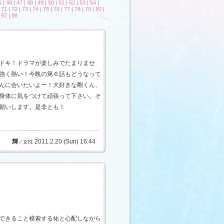
5
|
46
|
47
|
48
|
49
|
50
|
51
|
52
|
53
|
54
|
|
71
|
72
|
73
|
74
|
75
|
76
|
77
|
78
|
79
|
80
|
|
97
|
98
ドキ！ドラマが楽しみでたまりませ
強く熱い！今晩の第６話もどうなって
んに会いたいよー！大好きな剛くん、
身体に気をつけて頑張って下さい。そ
願いします。是非とも！
輝
2011.2.20 (Sun) 16:44
／女性
できること模索する祐と心配しながら