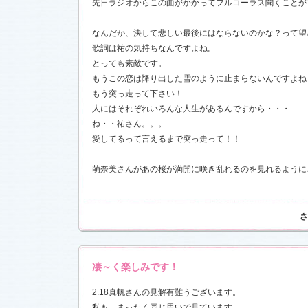
先日ラジオからこの曲がかかってフルコーラス聞くことが
お楽しみく
中絹代賞”受
なんだか、決して悲しい最後にはならないのかな？って望
歌詞は祐の気持ちなんですよね。
18)
とっても素敵です。
前線」
を更
現場レポー
もうこの恋は降り出した雪のように止まらないんですよね
報満載！
もう突っ走って下さい！
1.16)
人にはそれぞれいろんな人生があるんですから・・・
』の「着う
ね・・祐さん。。。
しました
愛してるって言えるまで突っ走って！！
恋愛カフェ
14)
萌奈美さんがあの桜が満開に咲き乱れるのを見れるように
しました
さ
決定！
ました
凄～く楽しみです！
情出演しま
2.18真帆さんの見解有難うございます。
私も、まったく同じ思いで見ています。