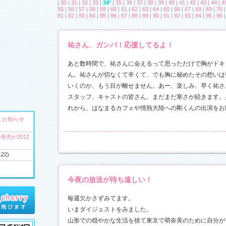
|
30
|
31
|
32
|
33
|
34*
|
35
|
36
|
37
|
38
|
39
|
40
|
41
|
42
|
43
|
44
|
4
55
|
56
|
57
|
58
|
59
|
60
|
61
|
62
|
63
|
64
|
65
|
66
|
67
|
68
|
69
|
70
81
|
82
|
83
|
84
|
85
|
86
|
87
|
88
|
89
|
90
|
91
|
92
|
93
|
94
|
95
|
96
祐さん、ガンバ！応援してるよ！
あと数時間で、祐さんに会えるって思っただけで胸がドキ
ん。祐さんが切なくて辛くて、でも胸に秘めたその想いは
いくのか、もう目が離せません。あー、楽しみ、早く祐さ
スタッフ、キャストの皆さん、まだまだ寒さが続きます。
れから、はなまるカフェや情熱大陸への剛くんの出演をお
とお知らせ
発売が2012
.22)
今夜の放送が待ち遠しい！
へ
毎週欠かさずみてます。
ウンドトラッ
いまダイジェストをみました。
)
山形での穏やかな生活を捨て東京で萌奈美のために自分が
ャラリー
、