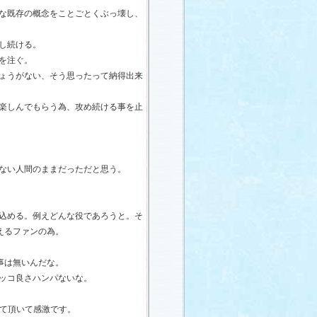
な既存の概念をことごとくぶっ壊し、
し続ける。
を注ぐ。
ょうがない、そう思ったって納得出来
楽しんでもらう為、攻め続ける事を止
ない人間のままだっただと思う。
込める。例えどんな役であろうと。そ
支えるファンの為。
る事は無いんだな。
ッコ良さハンパないな。
して頂いて感激です。