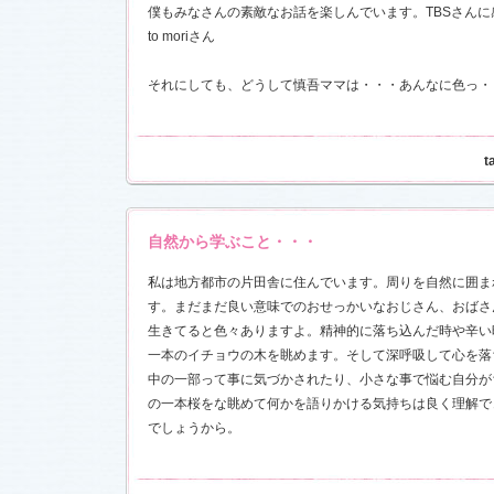
僕もみなさんの素敵なお話を楽しんでいます。TBSさんに感謝です
to moriさん
それにしても、どうして慎吾ママは・・・あんなに色っ・
t
自然から学ぶこと・・・
私は地方都市の片田舎に住んでいます。周りを自然に囲ま
す。まだまだ良い意味でのおせっかいなおじさん、おばさ
生きてると色々ありますよ。精神的に落ち込んだ時や辛い
一本のイチョウの木を眺めます。そして深呼吸して心を落
中の一部って事に気づかされたり、小さな事で悩む自分が
の一本桜をな眺めて何かを語りかける気持ちは良く理解で
でしょうから。