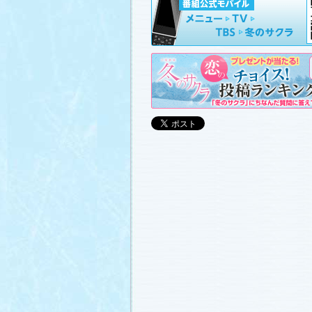
山崎樹範の現場レポート「本日も異状な
山形県の情報満載！「冬サク山形ナビ
ました (2011.3.20)
日曜劇場『冬のサクラ』DVD-BOXの発
(2011.3.18)
番宣情報
(2011.3.17)
「冬のサクラ」が書籍化されます！
(20
あらすじ
、
スタッフ日記「冬のサクラ
ャラリー
、
山崎樹範の現場レポート「
なし!?」
、
山形県の情報満載！「冬サ
ビ」
を更新しました (2011.3.6)
番宣情報
(2011.3.2)
番組のサウンドトラックが発売されま
(2011.3.1)
あらすじ
、
スタッフ日記「冬のサクラ
ャラリー
、
山崎樹範の現場レポート「
なし!?」
、
山形県の情報満載！「冬サ
ビ」
、
写真投稿コーナー「冬のキオク
ました。祐と萌奈美を熱演する草なぎ
さんが、“今”の気持ちを語ってくれま
シャルインタビュー」
更新！ (2011.2.2
「冬のサクラ」オリジナルグッズの販
(2011.2.25)
番宣情報
(2011.2.25)
クォン・サンウさんが友情出演されま
(2011.2.23)
写真投稿コーナー「冬のキオク」
に投