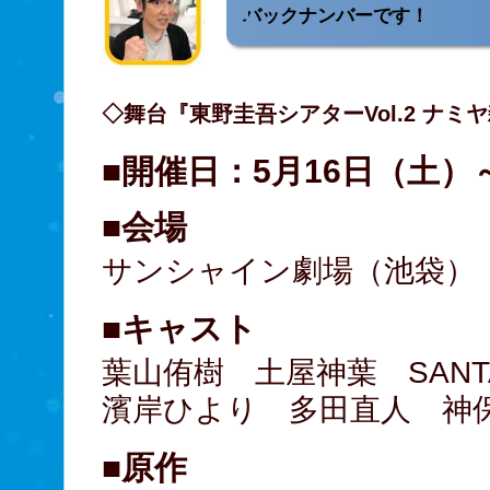
バックナンバーです！
◇舞台『東野圭吾シアターVol.2 ナミ
■開催日：5月16日（土）
■会場
サンシャイン劇場（池袋）
■キャスト
葉山侑樹 土屋神葉 SANT
濱岸ひより 多田直人 神
■原作