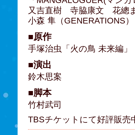
「MANGALOGUER(マン
又吉直樹 寺脇康文 花總
小森 隼（GENERATION
■原作
手塚治虫「火の鳥 未来編」
■演出
鈴木思案
■脚本
竹村武司
TBSチケットにて好評販売