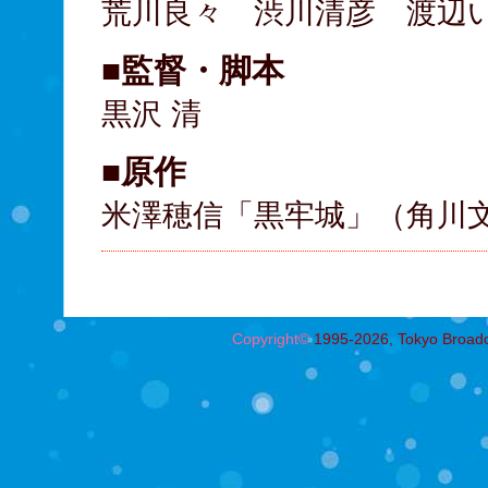
荒川良々 渋川清彦 渡辺
■監督・脚本
黒沢 清
■原作
米澤穂信「黒牢城」（角川文
Copyright©
1995-2026, Tokyo Broadcas