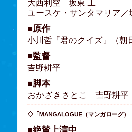
大西利空 坂東 工
ユースケ・サンタマリア／
■原作
小川哲『君のクイズ』（朝
■監督
吉野耕平
■脚本
おかざきさとこ 吉野耕平
◇「MANGALOGUE（マンガローグ
■絶賛上演中