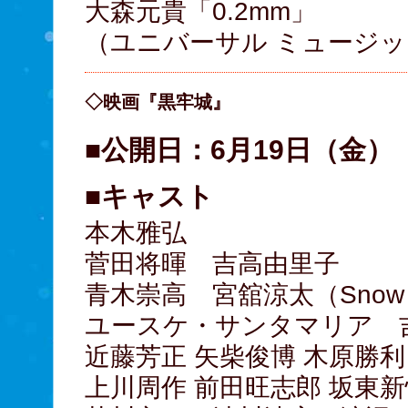
大森元貴「0.2mm」
（ユニバーサル ミュージック / 
◇映画『黒牢城』
■公開日：6月19日（金）
■キャスト
本木雅弘
菅田将暉 吉高由里子
青木崇高 宮舘涼太（Snow 
ユースケ・サンタマリア 
近藤芳正 矢柴俊博 木原勝利
上川周作 前田旺志郎 坂東新