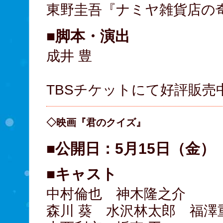
東野圭吾『ナミヤ雑貨店の
■脚本・演出
成井 豊
TBSチケットにて好評販売
◇映画『君のクイズ』
■公開日：5月15日（金）
■キャスト
中村倫也 神木隆之介
森川 葵 水沢林太郎 福澤