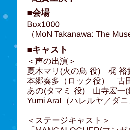
■会場
Box1000
（MoN Takanawa: The Muse
■キャスト
＜声の出演＞
夏木マリ(火の鳥 役) 梶 
本郷奏多（ロック役） 古田
あの(タマミ 役) 山寺宏一(
Yumi AraI（ハレルヤ／ダ
＜ステージキャスト＞