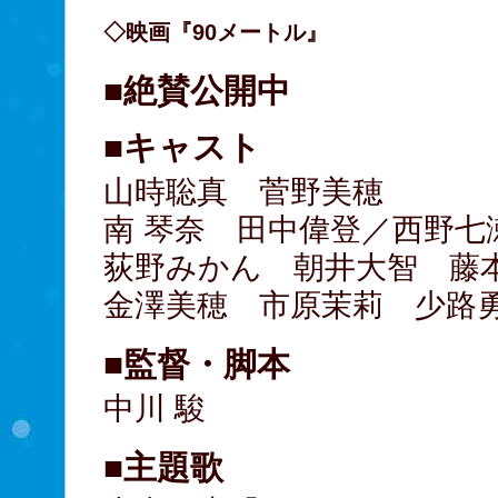
◇映画『90メートル』
■絶賛公開中
■キャスト
山時聡真 菅野美穂
南 琴奈 田中偉登／西野七
荻野みかん 朝井大智 藤
金澤美穂 市原茉莉 少路
■監督・脚本
中川 駿
■主題歌