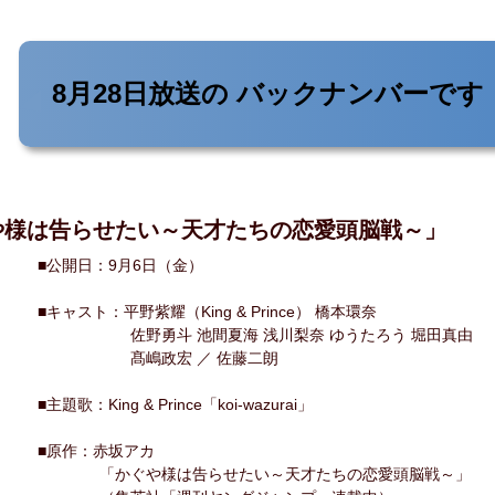
8月28日放送の
バックナンバーです
や様は告らせたい～天才たちの恋愛頭脳戦～」
■公開日：9月6日（金）
■キャスト：平野紫耀（King & Prince） 橋本環奈
佐野勇斗 池間夏海 浅川梨奈 ゆうたろう 堀田真由
髙嶋政宏 ／ 佐藤二朗
■主題歌：King & Prince「koi-wazurai」
■原作：赤坂アカ
「かぐや様は告らせたい～天才たちの恋愛頭脳戦～」