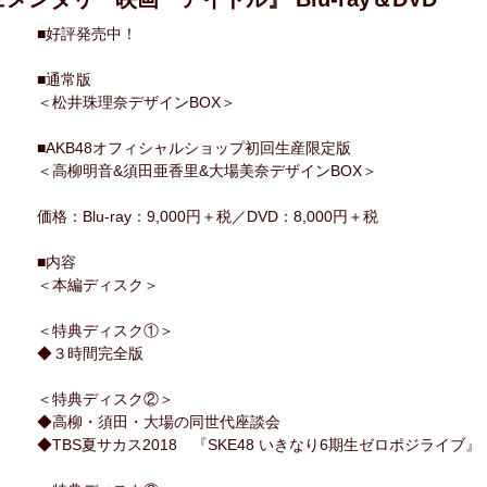
■好評発売中！
■通常版
＜松井珠理奈デザインBOX＞
■AKB48オフィシャルショップ初回生産限定版
＜高柳明音&須田亜香里&大場美奈デザインBOX＞
価格：Blu-ray：9,000円＋税／DVD：8,000円＋税
■内容
＜本編ディスク＞
＜特典ディスク①＞
◆３時間完全版
＜特典ディスク②＞
◆高柳・須田・大場の同世代座談会
◆TBS夏サカス2018 『SKE48 いきなり6期生ゼロポジライブ』