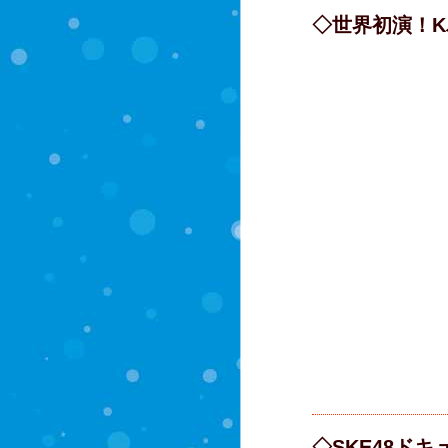
◇世界初演！K
◇SKE48ドキ