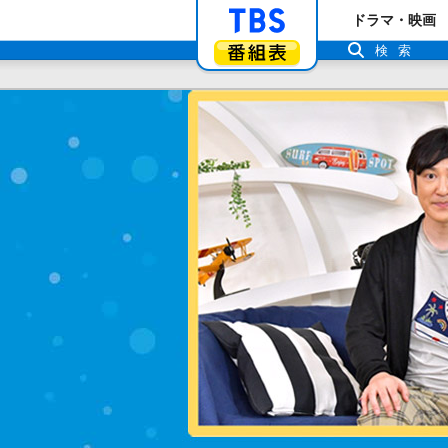
「TBSテレビ」ト
ドラマ・映画
番組表
検索