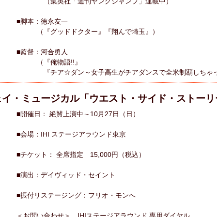
（集英社「週刊ヤングジャンプ」連載中）
■脚本：徳永友一
（『グッドドクター』『翔んで埼玉』）
■監督：河合勇人
（『俺物語!!』
『チア☆ダン～女子高生がチアダンスで全米制覇しちゃっ
ェイ・ミュージカル「ウエスト・サイド・ストーリ
■開催日： 絶賛上演中～10月27日（日）
■会場：IHI ステージアラウンド東京
■チケット： 全席指定 15,000円（税込）
■演出：デイヴィッド・セイント
■振付リステージング：フリオ・モンへ
＜お問い合わせ＞ IHIステージアラウンド 専用ダイヤル