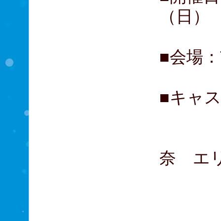
（日）
■会場：
■キャス
咲妃
土井
奈 エ
原田
前