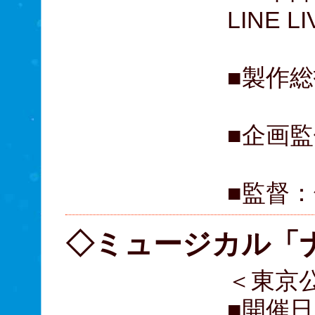
LINE LI
■製作
■企画
■監督
◇ミュージカル「
＜東京
■開催日