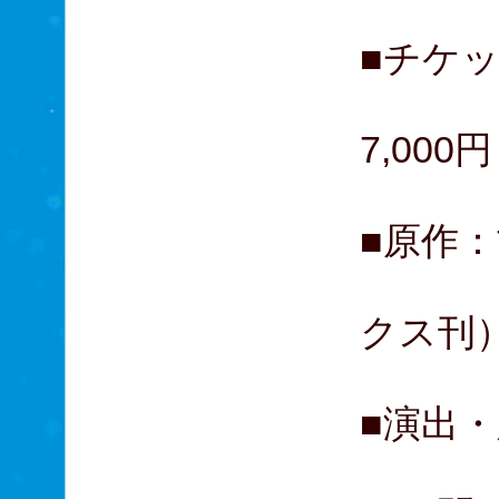
■チケ
S席
7,00
■原作：
（集英
クス刊
■演出