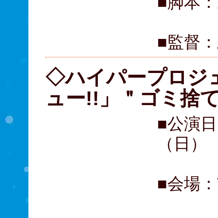
■脚本
■監督
◇ハイパープロジ
ュー!!」＂ゴミ捨
■公演日
（日）
■会場：T
（東