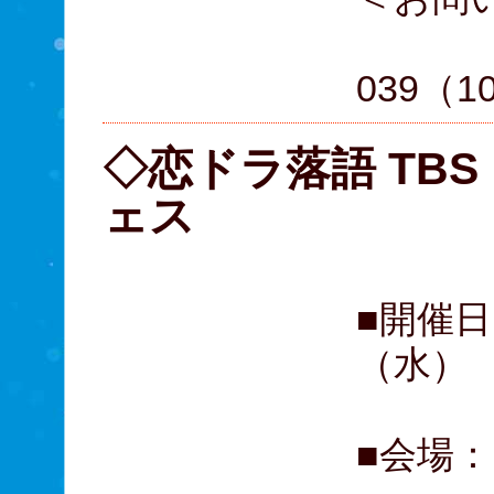
05
039（10
◇恋ドラ落語 TB
ェス
■開催日
（水）
■会場：