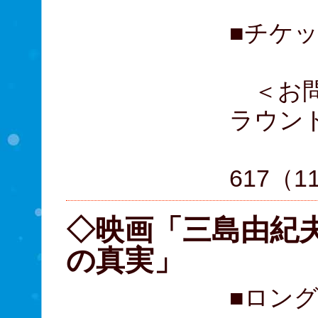
■チケッ
＜お問
ラウン
05
617（1
◇映画「三島由紀夫
の真実」
■ロン