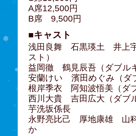
A席12,500円
B席 9,500円
■キャスト
浅田良舞 石黒瑛土 井上
スト）
益岡徹 鶴見辰吾（ダブル
安蘭けい 濱田めぐみ（ダ
根岸季衣 阿知波悟美（ダ
西川大貴 吉田広大（ダブ
芋洗坂係長
永野亮比己 厚地康雄 山
か