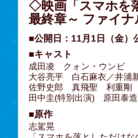
◇映画「スマホを
最終章～ ファイナ
■公開日：11月1日（金）
■キャスト
成田凌 クォン・ウンビ
大谷亮平 白石麻衣／井浦
佐野史郎 真飛聖 利重剛
田中圭(特別出演) 原田泰造
■原作
志駕晃
「スマホを落としただけな