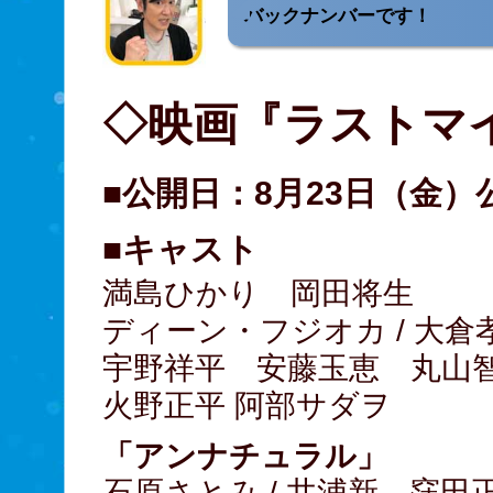
バックナンバーです！
◇映画『ラストマ
■公開日：8月23日（金）
■キャスト
満島ひかり 岡田将生
ディーン・フジオカ / 大
宇野祥平 安藤玉恵 丸山
火野正平 阿部サダヲ
「アンナチュラル」
石原さとみ / 井浦新 窪田