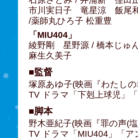
市川実日子 竜星涼 飯尾和
/薬師丸ひろ子 松重豊
「MIU404」
綾野剛 星野源 / 橋本じゅ
麻生久美子
■監督
塚原あゆ子(映画『わたしの
TV ドラマ「下剋上球児」「
■脚本
野木亜紀子(映画『罪の声(塩
TV ドラマ「MIU404」「