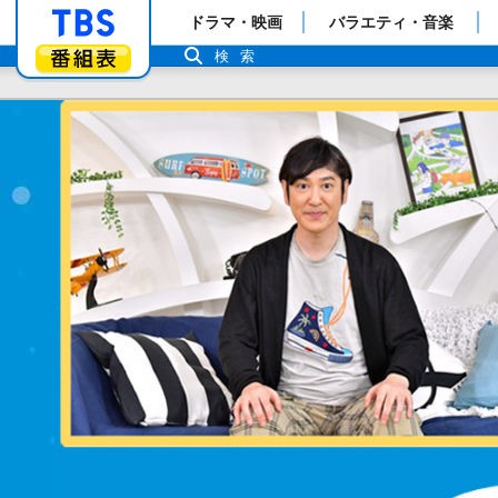
「TBSテレビ」トップページ
ドラマ・映画
バラエティ・音楽
番組表
検索