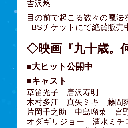
吉沢悠
目の前で起こる数々の魔法
TBSチケットにて絶賛販売
◇映画『九十歳。
■大ヒット公開中
■キャスト
草笛光子 唐沢寿明
木村多江 真矢ミキ 藤間
片岡千之助 中島瑠菜 宮
オダギリジョー 清水ミチコ 