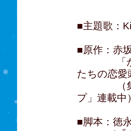
髙嶋政
■主題歌：King
■原作：赤
「かぐや
たちの恋愛
（集英社
プ」連載中
■脚本：徳