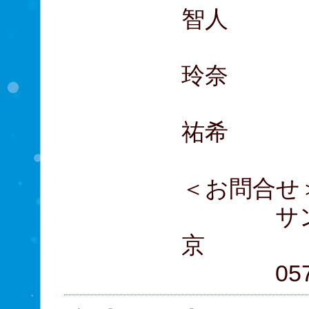
智人
10日
玲奈
11日
祐希
＜お問合
サンライ
京
0570-00-