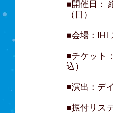
■開催日： 
（日）
■会場：IH
■チケット：
込）
■演出：デ
■振付リス