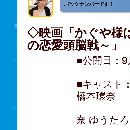
バックナンバーです！
◇映画「かぐや様
の恋愛頭脳戦～」
■公開日：9
■キャスト：平
橋本環奈
佐野勇斗
奈 ゆうたろ