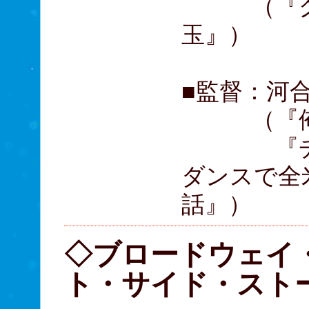
（『グッ
玉』）
■監督：河
（『俺物
『チア☆
ダンスで全
話』）
◇ブロードウェイ
ト・サイド・スト