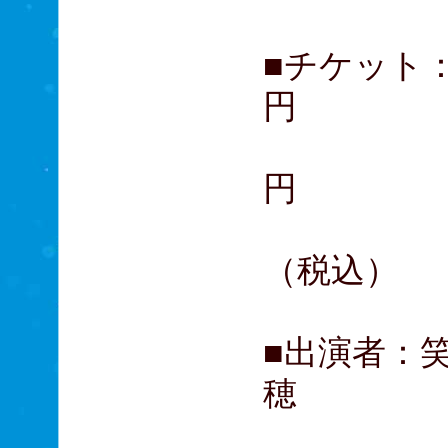
■チケット：
円
立見席（
円
（税込）
■出演者：
穂
9日（