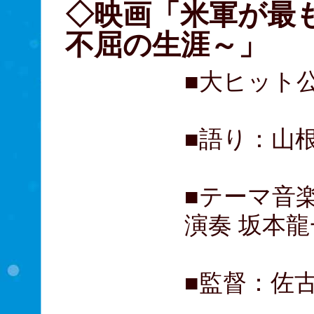
◇映画「米軍が最
不屈の生涯～」
■大ヒット
■語り：山
■テーマ音楽
演奏 坂本龍
■監督：佐