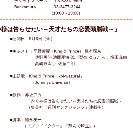
チケットスペース 03-3234-9999
Bunkamura 03-3477-3244
(10:00～19:00)
や様は告らせたい～天才たちの恋愛頭脳戦～」
■公開日：9月6日（金）
■キャスト：平野紫耀（King & Prince） 橋本環奈
佐野勇斗 池間夏海 浅川梨奈 ゆうたろう 堀田真由
髙嶋政宏 ／ 佐藤二朗
■主題歌：King & Prince「koi-wazurai」
（Johnnys’Universe）
■原作：赤坂アカ
「かぐや様は告らせたい～天才たちの恋愛頭脳戦～」
（集英社「週刊ヤングジャンプ」連載中）
■脚本：徳永友一
（『グッドドクター』『翔んで埼玉』）