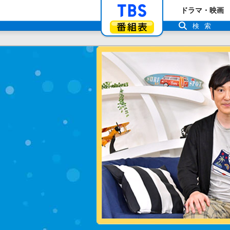
「TBSテレビ」ト
ドラマ・映画
番組表
検索