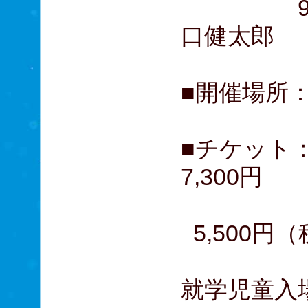
9月13
口健太郎
■開催場所：赤
■チケット
7,300円
立見席
5,500円
就学児童入