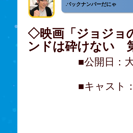
バックナンバーだにゃ
◇映画「ジョジョ
ンドは砕けない 
■公開日：
■キャスト
神木隆
岡田将
観月あ