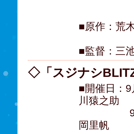
山田孝
■原作：荒
■監督：三
◇「スジナシBLITZ
■開催日：
川猿之助
9月12
岡里帆