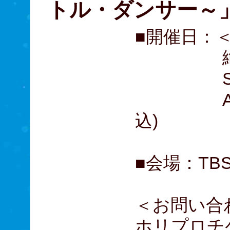
トル・ダンサー～
■開催日：
絶賛上演
S席 1
A席 9
込)
■会場：TB
＜お問い合
ホリプロチケ