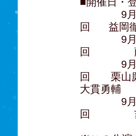
■開催日・
9月1日
回 益岡徹
9月3日
回 藤岡
9月5日
回 栗山廉
大貫勇輔
9月18日
回 吉田