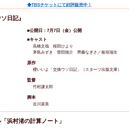
◆TBSチケットにて好評販売中！
ウソ日記』
■公開日：7月7日（金）公開
■キャスト
高橋文哉 桜田ひより
茅島みずき 曽田陵介 齊藤なぎさ／板垣瑞生
原作
櫻いいよ「交換ウソ日記」（スターツ出版文庫）
監督
竹村謙太郎
脚本
吉川菜美
ル「浜村渚の計算ノート」