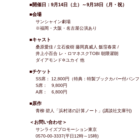
■開催日：9月14日（土）～9月18日（月・祝）
■会場
サンシャイン劇場
※福岡・大阪・名古屋公演あり
■キャスト
桑原愛佳 / 立石俊樹 藤岡真威人 飯窪春菜 /
井上小百合 レ・ロマネスクTOBI 朝隈濯朗
ダイアモンド✡ユカイ 他
■チケット
SS席： 12,800円（特典：特製ブックカバー付パン
S席： 9,800円
A席： 6,800円
■原作
青柳 碧人「浜村渚の計算ノート」(講談社文庫刊)
＜お問い合わせ＞
サンライズプロモーション東京
0570-00-3337(平日12時～15時)