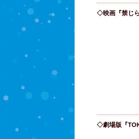
◇映画『禁じ
◇劇場版『TO