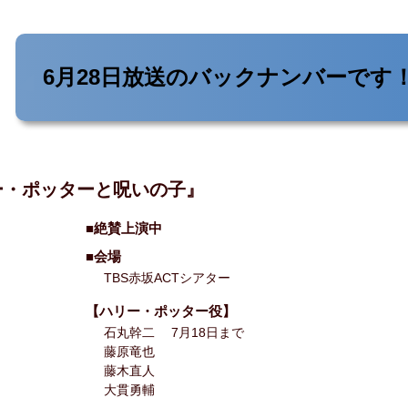
6月28日放送の
バックナンバーです
ー・ポッターと呪いの子』
■絶賛上演中
■会場
TBS赤坂ACTシアター
【ハリー・ポッター役】
石丸幹二 7月18日まで
藤原竜也
藤木直人
大貫勇輔