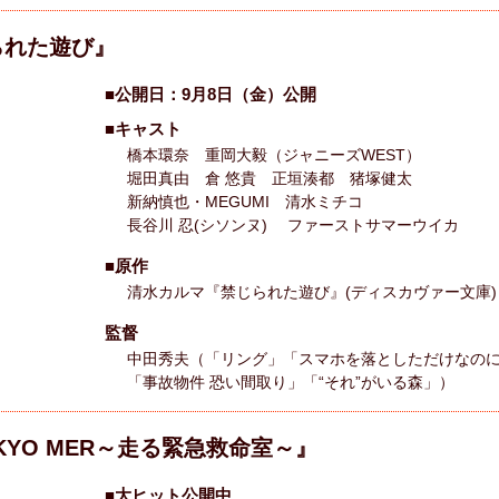
られた遊び』
■公開日：9月8日（金）公開
■キャスト
橋本環奈 重岡大毅（ジャニーズWEST）
堀田真由 倉 悠貴 正垣湊都 猪塚健太
新納慎也・MEGUMI 清水ミチコ
長谷川 忍(シソンヌ) ファーストサマーウイカ
■原作
清水カルマ『禁じられた遊び』(ディスカヴァー文庫)
監督
中田秀夫（「リング」「スマホを落としただけなの
「事故物件 恐い間取り」「“それ”がいる森」）
KYO MER～走る緊急救命室～』
■大ヒット公開中