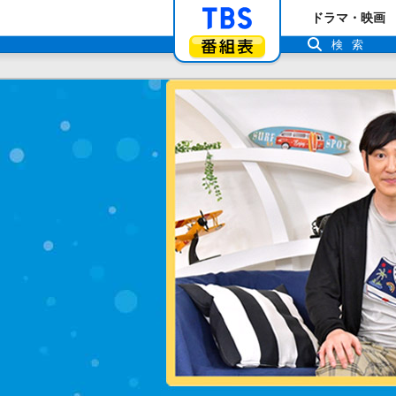
「TBSテレビ」ト
ドラマ・映画
番組表
検索