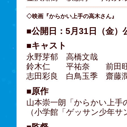
◇映画『からかい上手の高木さん』
■公開日：5月31日（金）
■キャスト
永野芽郁 高橋文哉
鈴木仁 平祐奈 前田
志田彩良 白鳥玉季 齋藤
■原作
山本崇一朗「からかい上手
（小学館「ゲッサン少年サ