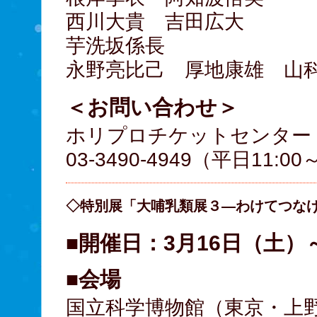
西川大貴 吉田広大
芋洗坂係長
永野亮比己 厚地康雄 山
＜お問い合わせ＞
ホリプロチケットセンター
03-3490-4949（平日11:0
◇特別展「大哺乳類展３―わけてつな
■開催日：3月16日（土）
■会場
国立科学博物館（東京・上