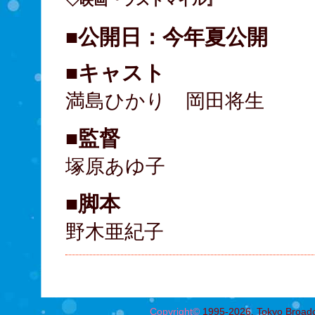
◇映画『ラストマイル』
■公開日：今年夏公開
■キャスト
満島ひかり 岡田将生
■監督
塚原あゆ子
■脚本
野木亜紀子
Copyright©
1995-2026, Tokyo Broadcas