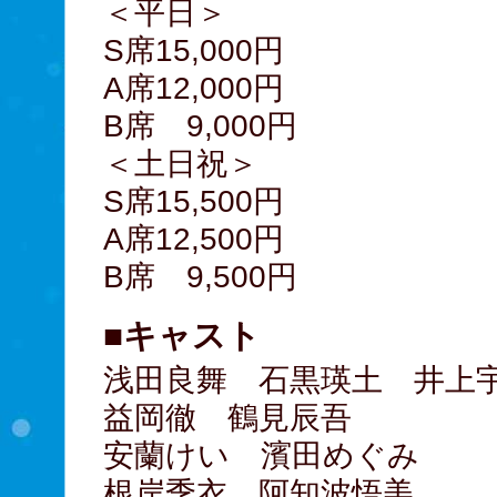
＜平日＞
S席15,000円
A席12,000円
B席 9,000円
＜土日祝＞
S席15,500円
A席12,500円
B席 9,500円
■キャスト
浅田良舞 石黒瑛土 井上
益岡徹 鶴見辰吾
安蘭けい 濱田めぐみ
根岸季衣 阿知波悟美