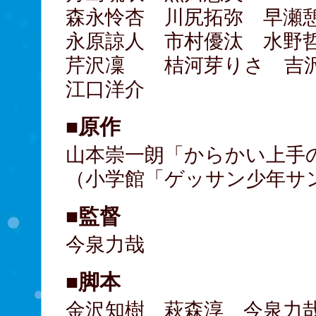
森永怜杏 川尻拓弥 早瀬
永原諒人 市村優汰 水野
芹沢凜 桔河芽りさ 吉
江口洋介
■原作
山本崇一朗「からかい上手
（小学館「ゲッサン少年サ
■監督
今泉力哉
■脚本
金沢知樹 萩森淳 今泉力