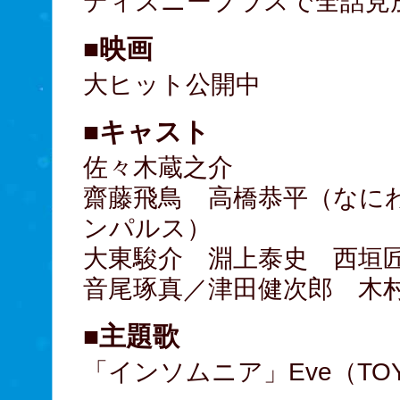
ディズニープラスで全話見
■映画
大ヒット公開中
■キャスト
佐々木蔵之介
齋藤飛鳥 高橋恭平（なに
ンパルス）
大東駿介 淵上泰史 西垣
音尾琢真／津田健次郎 木
■主題歌
「インソムニア」Eve（TOY'