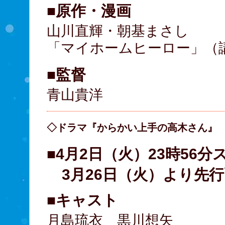
■原作・漫画
山川直輝・朝基まさし
「マイホームヒーロー」（
■監督
青山貴洋
◇ドラマ『からかい上手の高木さん』
■4月2日（火）23時56分
3月26日（火）より先
■キャスト
月島琉衣 黒川想矢