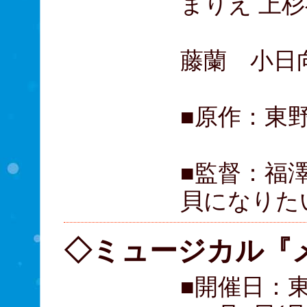
まりえ 上杉
桜田ひよ
藤蘭 小日
■原作：東
■監督：福
貝になりた
◇ミュージカル『
■開催日：東京