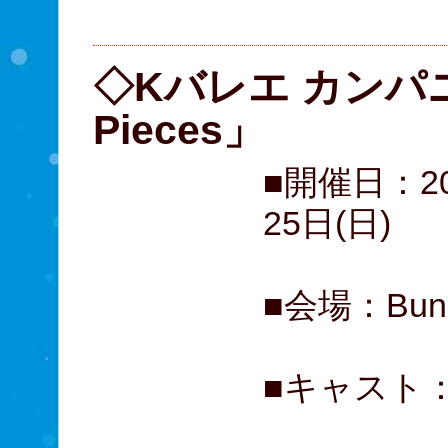
B席 
◇Kバレエ カンパ
Pieces」
■開催日：2
25日(日)
■会場：Bu
■キャスト：
スチュ