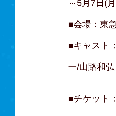
～5月7日(月
■会場：東
■キャスト：
大貫勇
一/山路和弘
木村花
■チケット： 
A席 