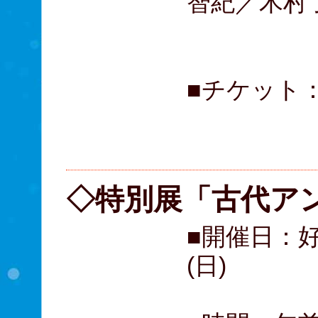
智紀／木村
羽野晶
■チケット：
S席 
サイド席
◇特別展「古代ア
■開催日：好
(日)