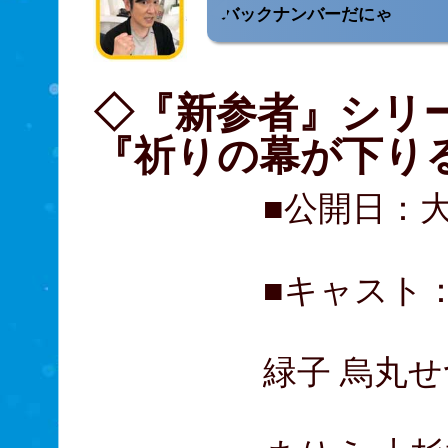
バックナンバーだにゃ
◇『新参者』シリ
『祈りの幕が下り
■公開日：
■キャスト：
溝端淳平
緑子 烏丸
春風亭昇