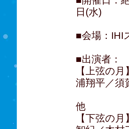
■開催日：絶
日(水)
■会場：IH
■出演者：
【上弦の月
浦翔平／須
高田聖
他
【下弦の月