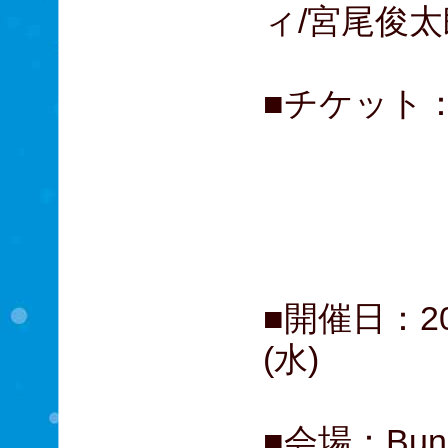
ィ/宮尾俊太
■チケット： 
A席 1
B席 
C席 
■開催日：20
(水)
■会場：Bu