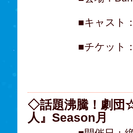
■キャスト：
■チケット： 
A席 
B席 
C席 
◇話題沸騰！劇団
人』Season月