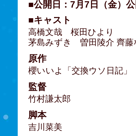
■公開日：7月7日（金）公
■キャスト
高橋文哉 桜田ひより
茅島みずき 曽田陵介 齊
原作
櫻いいよ「交換ウソ日記」
監督
竹村謙太郎
脚本
吉川菜美