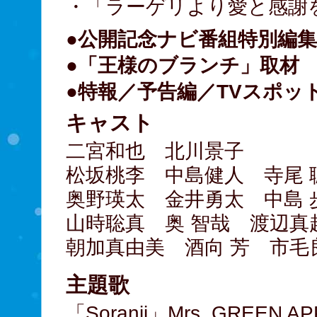
・「ラーゲリより愛と感謝を
●公開記念ナビ番組特別編
●「王様のブランチ」取材
●特報／予告編／TVスポッ
キャスト
二宮和也 北川景子
松坂桃李 中島健人 寺尾 
奥野瑛太 金井勇太 中島 
山時聡真 奥 智哉 渡辺真
朝加真由美 酒向 芳 市毛
主題歌
「Soranji」Mrs. GREEN A