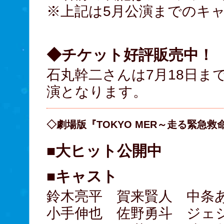
※上記は5月公演までのキ
◆チケット好評販売中！
石丸幹二さんは7月18日ま
演となります。
◇劇場版『TOKYO MER～走る緊急救
■大ヒット公開中
■キャスト
鈴木亮平 賀来賢人 中条
小手伸也 佐野勇斗 ジェシー