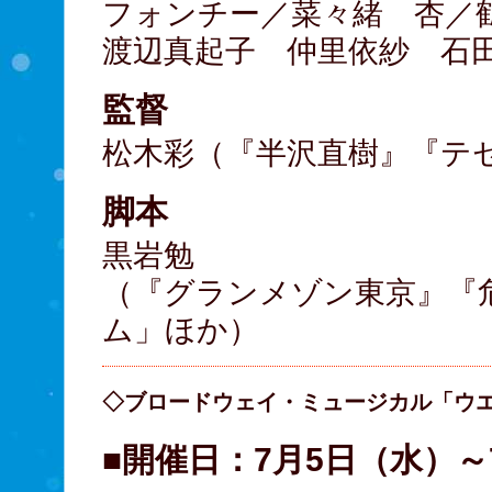
フォンチー／菜々緒 杏／
渡辺真起子 仲里依紗 石
監督
松木彩（『半沢直樹』『テ
脚本
黒岩勉
（『グランメゾン東京』『
ム」ほか）
◇ブロードウェイ・ミュージカル「ウ
■開催日：7月5日（水）～