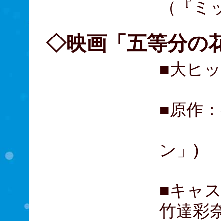
（『ミ
◇映画「五等分の
■大ヒ
■原作
(講
ン」)
■キャ
竹達彩