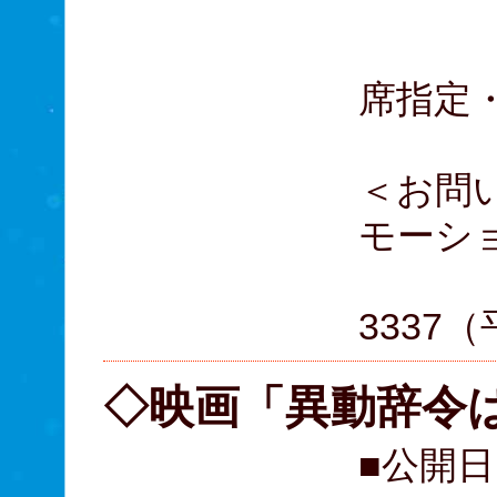
A席
B席
席指定
＜お問
モーシ
05
3337（
◇映画「異動辞令
■公開日