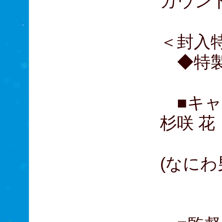
カウン
＜封入
◆特製
■キャ
杉咲 花
西島
(なにわ
岸