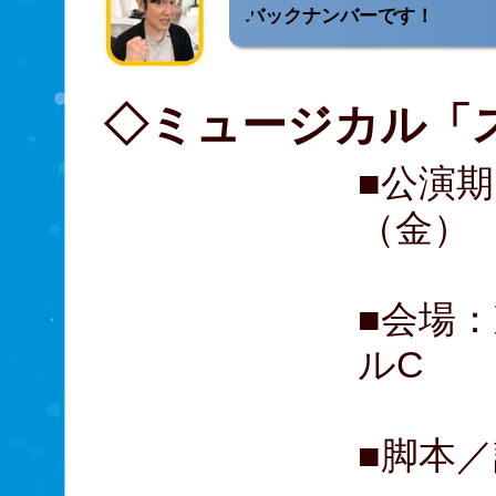
バックナンバーです！
◇ミュージカル「
■公演期
（金）
■会場
ルC
■脚本／