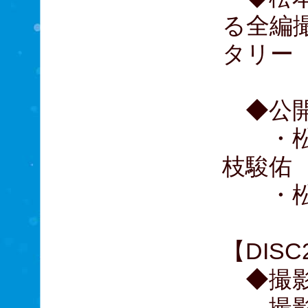
る全編
タリー
◆公開
・松本
枝駿佑 
・松本
【DISC
◆撮影
撮影開