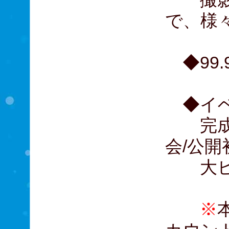
で、様
◆99.
◆イベ
完成報
会/公開
大ヒッ
※