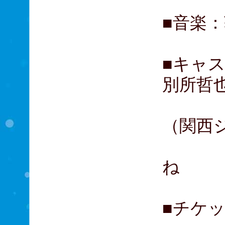
■音楽
■キャス
別所哲
渡辺
（関西ジ
牧田
ね
■チケッ