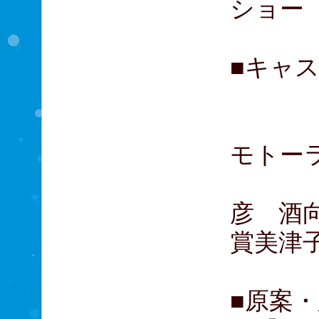
ショー
■キャ
清野
高杉
モトー
岡部
彦 酒
賞美津
■原案