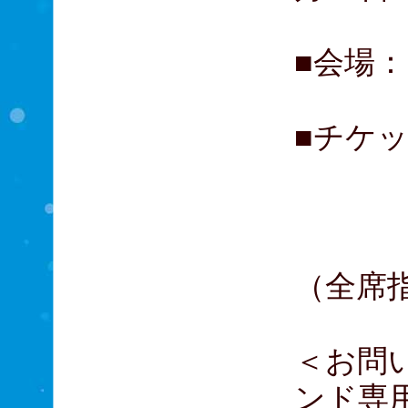
■会場：
■チケッ
VIP
大人S
子供S
（全席
＜お問
ンド専