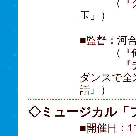
（『グッ
玉』）
■監督：河
（『俺物
『チア☆
ダンスで全
話』）
◇ミュージカル「
■開催日：1