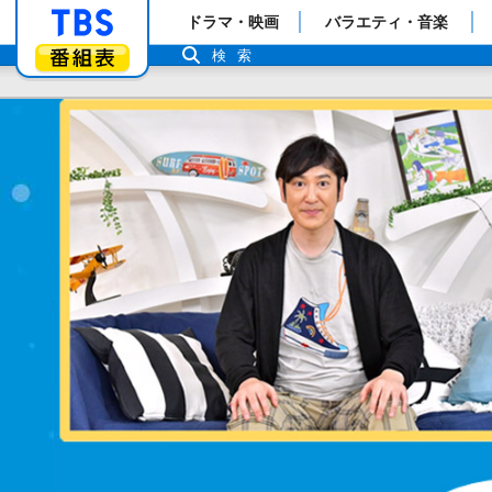
「TBSテレビ」トップページ
ドラマ・映画
バラエティ・音楽
番組表
検索