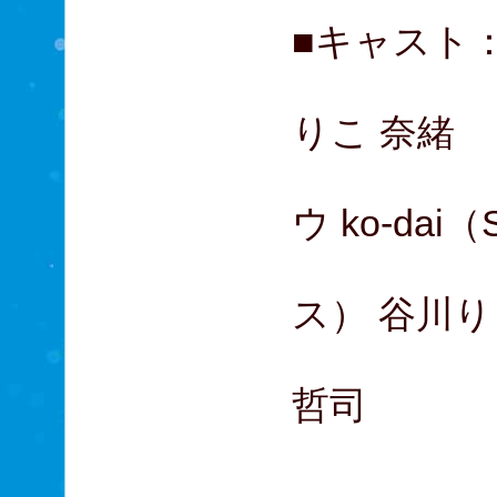
■キャスト
鈴木拡樹
りこ 奈緒
飯尾和
ウ ko-dai（
平子祐
ス） 谷川
アキラ1
哲司
成田凌