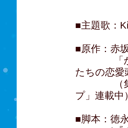
髙嶋政
■主題歌：King
■原作：赤
「かぐや
たちの恋愛
（集英社
プ」連載中
■脚本：徳