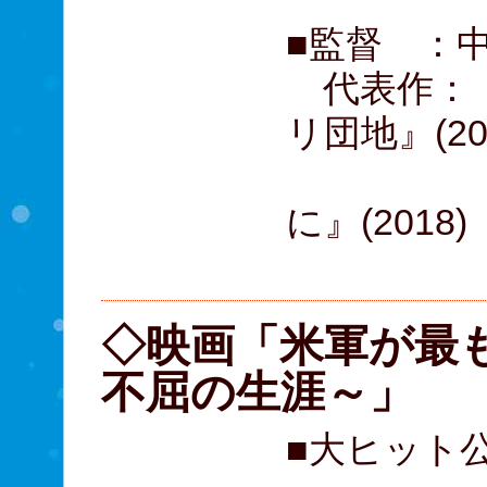
■監督 ：
代表作：『リ
リ団地』(20
『スマ
に』(2018)
『貞子』
◇映画「米軍が最
不屈の生涯～」
■大ヒット