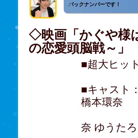
バックナンバーです！
◇映画「かぐや様
の恋愛頭脳戦～」
■超大ヒッ
■キャスト：平
橋本環奈
佐野勇斗
奈 ゆうたろ