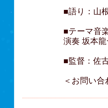
■語り：山
■テーマ音楽
演奏 坂本龍
■監督：佐
＜お問い合
03-3