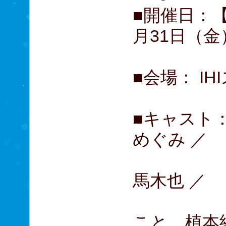
■開催日：【d
月31日（金
■会場： I
■キャスト：
めぐみ ／
松下
馬木也 ／
猫背
こと 植本