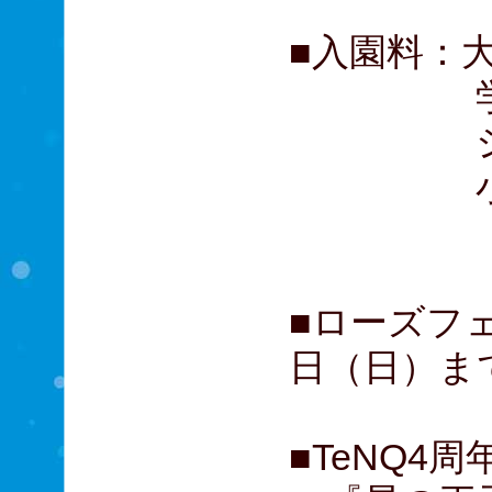
■入園料：大
学生 
シニア 
小中学
※料
■ローズフェ
日（日）ま
■TeNQ4