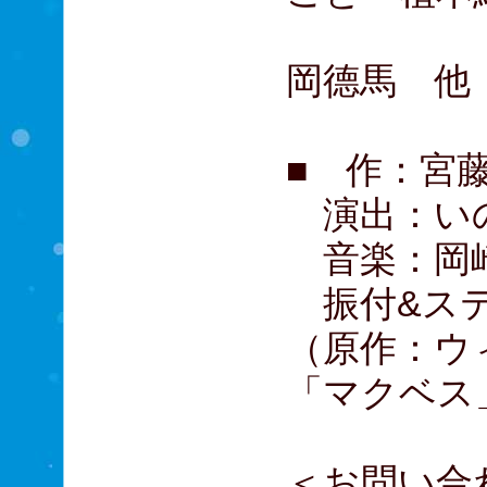
橋本
岡德馬 他
■ 作：宮
演出：い
音楽：岡崎
振付&ステ
（原作：ウ
「マクベス
＜お問い合