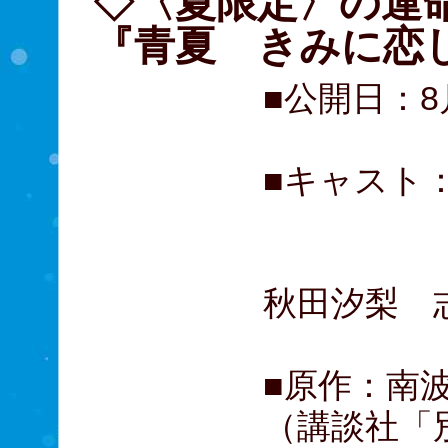
◇〈夏限定〉の運
『青夏 きみに恋し
■公開日：8
■キャスト
古畑星
久間田
秋田汐梨 
■原作：南波
（講談社「