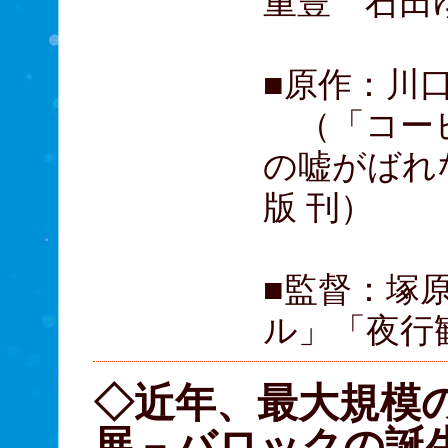
重豊 石田
■原作：川
（「コーヒ
の嘘がばれ
版 刊）
■監督：塚
ル」「夜行
◇近年、最大規模
展－バロックの誕