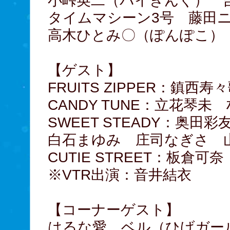
小峠英二（バイきんぐ） 
タイムマシーン3号 藤田
高木ひとみ〇（ぽんぽこ）
【ゲスト】
FRUITS ZIPPER：鎮
CANDY TUNE：立花琴未
SWEET STEADY：奥
白石まゆみ 庄司なぎさ 
CUTIE STREET：板倉可
※VTR出演：音井結衣
【コーナーゲスト】
はるな愛 ベル（ひげガ