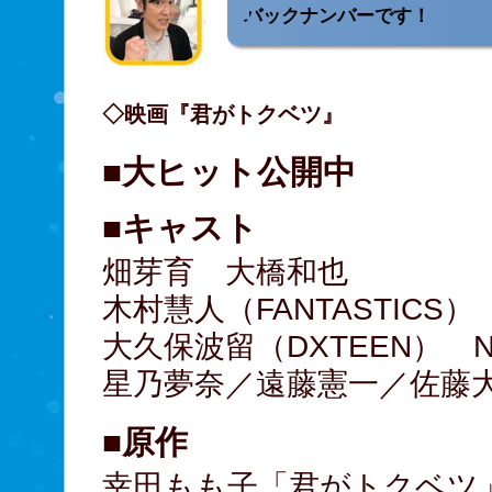
バックナンバーです！
◇映画『君がトクベツ』
■大ヒット公開中
■キャスト
畑芽育 大橋和也
木村慧人（FANTASTICS
大久保波留（DXTEEN） N
星乃夢奈／遠藤憲一／佐藤大樹
■原作
幸田もも子「君がトクベツ