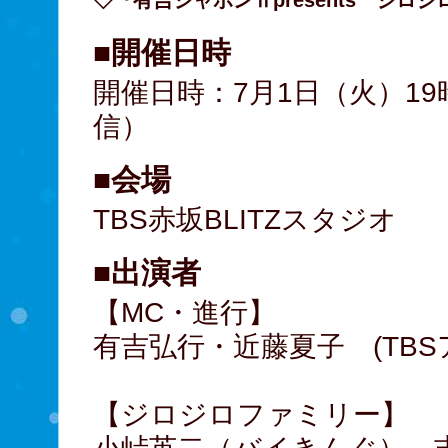
◇『有吉ジャポンⅡpresents ジロジロ K
■開催日時
開催日時：7月1日（火）1
信）
■会場
TBS赤坂BLITZスタジオ
■出演者
【MC・進行】
有吉弘行・近藤夏子 (TBS
【ジロジロファミリー】