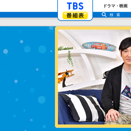
「TBSテレビ」ト
ドラマ・映画
番組表
検索