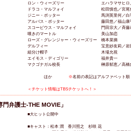
ロン・ウィーズリー エハラマサヒロ／
ドラコ・マルフォイ 松田慎也／宮尾俊
ジニー・ポッター 馬渕英里何／白羽
アルバス・ポッター 藤田悠／福山康
スコーピウス・マルフォイ 門田宗大／斉藤
嘆きのマートル 美山加恋
ローズ・グレンジャー・ウィーズリー 橋本菜摘
デルフィー 宝意紗友莉／岩田
組分け帽子 木場允視
エイモス・ディゴリー 福井貴一
マクゴナガル校長 榊原郁恵／高橋ひ
ほか
※
名前の表記はアルファベット順
＜チケット情報はTBSチケットへ！＞
専門弁護士-THE MOVIE」
■大ヒット公開中
■キャスト：松本 潤 香川照之 杉咲 花