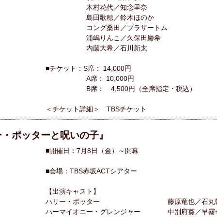
木村花代／知念里奈
島田歌穂／鈴木ほのか
コング桑田／ブラザートム
浦嶋りんこ／久保田磨希
内藤大希／石川新太
■チケット：S席： 14,000円
A席： 10,000円
B席： 4,500円（全席指定・税込）
＜チケット詳細＞ TBSチケット
ー・ポッターと呪いの子』
■開催日：7月8日（金）～開幕
■会場：TBS赤坂ACTシアター
【出演キャスト】
ハリー・ポッター 藤原竜也／石丸幹二
ハーマイオニー・グレンジャー 中別府葵／早霧