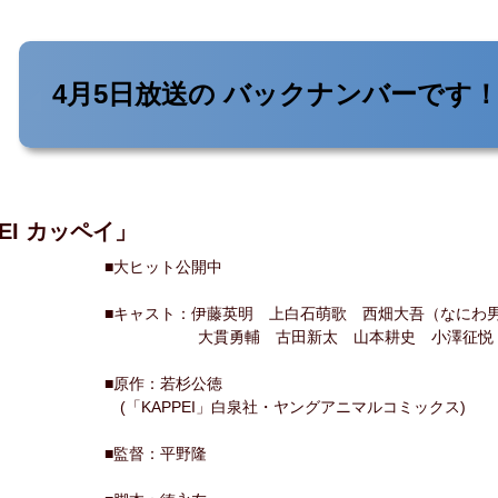
4月5日放送の
バックナンバーです
EI カッペイ」
■大ヒット公開中
■キャスト：伊藤英明 上白石萌歌 西畑大吾（なにわ
大貫勇輔 古田新太 山本耕史 小澤征悦
■原作：若杉公徳
(「KAPPEI」白泉社・ヤングアニマルコミックス)
■監督：平野隆