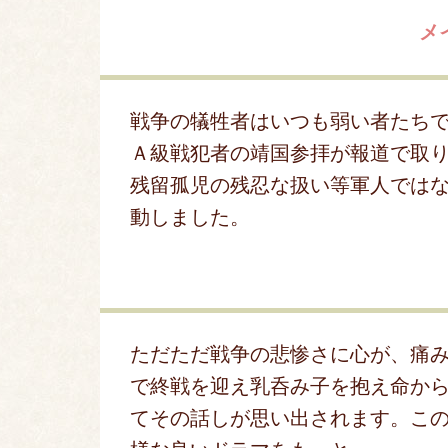
メ
戦争の犠牲者はいつも弱い者たち
Ａ級戦犯者の靖国参拝が報道で取
残留孤児の残忍な扱い等軍人では
動しました。
ただただ戦争の悲惨さに心が、痛
で終戦を迎え乳呑み子を抱え命か
てその話しが思い出されます。こ