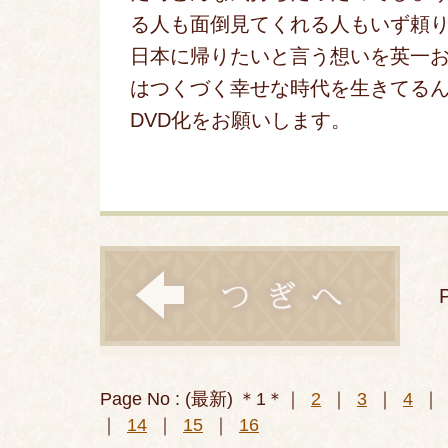
る人も面倒見てくれる人もいず頼
日本に帰りたいと言う想いを英一
はつくづく幸せな時代を生きてる
DVD化をお願いします。
P
Page No : (最新) ＊1＊｜
2
｜
3
｜
4
｜
｜
14
｜
15
｜
16