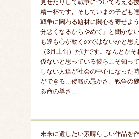
見せたりして戦争について考える
精一杯です。そしていまの子ども
戦争に関わる題材に関心を寄せよ
分悪くなるからやめて」と聞かな
も達も心が動くのではないかと思
（3月上旬）だけです。なんとかそ
係ないと思っている彼らこそ知っ
しない人達が社会の中心になった
ができる…侵略の愚かさ、戦争の
る命の尊さ…
未来に遺したい素晴らしい作品を