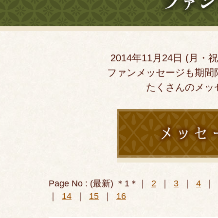
2014年11月24日 (月
ファンメッセージも期間
たくさんのメッ
Page No : (最新
) ＊1＊｜
2
｜
3
｜
4
｜
｜
14
｜
15
｜
16