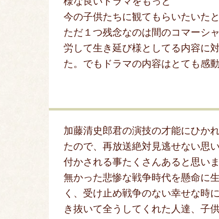
様な良いドラマをもっと
今の子供たちに観てもらいたいた
ただ１つ残念なのは間のコマーシャ
労して生き延び様としてる内容に
た。でもドラマの内容はとても感
加藤清史郎君の演技の才能にひか
たので、再放送絶対見逃せない思
付かされる事たくさんあると思い
無かった悲惨な戦争時代を懸命に
く、受け止め戦争のない幸せな時
き抜いて全うしてくれた人達、子