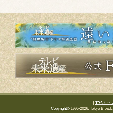
｜
TBSトッ
Copyright
©
1995-2026, Tokyo Broadca