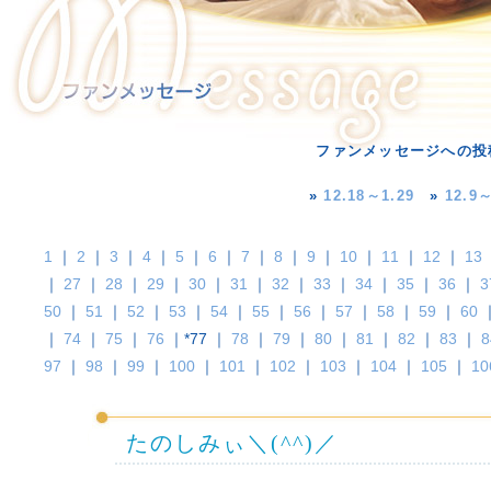
ファンメッセージへの投
»
12.18～1.29
»
12.9～
1
｜
2
｜
3
｜
4
｜
5
｜
6
｜
7
｜
8
｜
9
｜
10
｜
11
｜
12
｜
13
｜
27
｜
28
｜
29
｜
30
｜
31
｜
32
｜
33
｜
34
｜
35
｜
36
｜
3
50
｜
51
｜
52
｜
53
｜
54
｜
55
｜
56
｜
57
｜
58
｜
59
｜
60
｜
74
｜
75
｜
76
｜*77 ｜
78
｜
79
｜
80
｜
81
｜
82
｜
83
｜
8
97
｜
98
｜
99
｜
100
｜
101
｜
102
｜
103
｜
104
｜
105
｜
10
たのしみぃ＼(^^)／